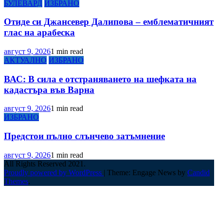
БУЛЕВАРД
ИЗБРАНО
Отиде си Джансевер Далипова – емблематичният
глас на арабеска
август 9, 2026
1 min read
АКТУАЛНО
ИЗБРАНО
ВАС: В сила е отстраняването на шефката на
кадастъра във Варна
август 9, 2026
1 min read
ИЗБРАНО
Предстои пълно слънчево затъмнение
август 9, 2026
1 min read
All Rights Reserved 2021.
Proudly powered by WordPress
|
Theme: Engage News by
Candid
Themes
.