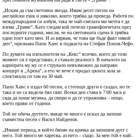
„Искам да съм световна звезда. Имам десет песни на
английски език и няколко, които трябва да преведа. Работя по
международния си албум, така че най-смелата ми мечта е да
взема „Грами“. Като гледам кой печели грамофончетата през
последните години, мисля, че на световната сцена ѝ трябва
един поет като мен. И аз вярвам, че това ще бъде факт някой
ден“, признава Папи Ханс в подкаста на Стефан Попов-Чефо.
По думите на изпълнителя на „Кекс“ всичко, което до този
момент си е представял, е ставало реалност. В началото на
кариерата му му се е струвало невъзможно да направи
концерт в „Арена“, а ето че вече е продал цялата зала за
спектакъла си там на 30 май.
Папи Ханс е издал 60 песни, а стотици други е създал, но те
така и не са видели бял свят. Всеки ден става в 7:00 часа и
сяда да пише музика, да свири и да се упражнява – нещо,
което прави от години.
Той не обича дуетите, макар че много е искал да запише
съвместна песен с Васил Найденов.
„Имаше период, в който бяхме на крачка да запишем дует с
него. Той много ме харесва, аз него – също. За мен той е най-