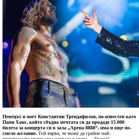
Певецът и поет Константин Трендафилов, по-известен като
Папи Ханс, който сбъдна мечтата си да продаде 15 000
билета за концерта си в зала „Арена 8888“, има и още по-
смело желание.
Той вярва, че може да грабне най-
престижната музикална награда в света – „Грами“.