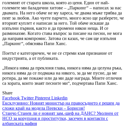
големият от старата школа, която аз ценя. Един от най-
големите ми баладични хитове – „Паркинг“ – написах за нас
двамата. На него обаче не му хареса, че двама мъже трябва да
пеят за любов. Ако чуете парчето, много ясно ще разберете, че
вторият куплет е написан за него. Той обаче искаше да
изпълни първия, както и да промени някои неща. И се
разминахме. Когато става въпрос за писане на песни, не мога
да направя компромис. Затова си казах, че сам ще изпълня
„Паркинг“, обяснява Папи Ханс.
Поетът е категоричен, че не се стреми към признание от
индустрията, а от публиката.
„Никога няма да преклоня глава, никога няма да целуна ръка,
никога няма да се подмажа на някого, за да ме пусне, да ме
ротира, да ме покаже или да ми даде награда. Моите отличия
са хората, които знаят песните ми“, подчертава Папи Ханс.
Share
Facebook
Twitter
Pinterest
Linkedin
Навигация
Ексклузивно: Новият министър на правосъдието е решен да
сложи край на модела Пеевски – Борисов!
Станчо Станев ли е новият зам.-шеф на ДАНС? Уволнен от
НСО за корупция и проститутки, засечен в контакти с
албанската мафия