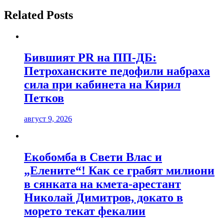
Related Posts
Бившият PR на ПП-ДБ:
Петроханските педофили набраха
сила при кабинета на Кирил
Петков
август 9, 2026
Екобомба в Свети Влас и
„Елените“! Как се грабят милиони
в сянката на кмета-арестант
Николай Димитров, докато в
морето текат фекалии