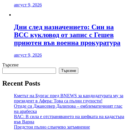
август 9, 2026
Дни след назначението: Син на
ВСС кукловод от запис с Гешев
приютен във военна прокуратура
август 9, 2026
Търсене
Търсене
Recent Posts
Кметът на Бургас пред BNEWS за кандидатурата му за
президент в Афера: Това са пълни глупости!
Отиде си Джансевер Далипова – емблематичният глас
на арабеска
ВАС: В сила е отстраняването на шефката на кадастъра
във Варна
Предстои пълно слънчево затъмнение