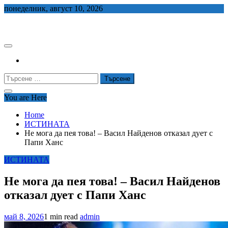
Skip
понеделник, август 10, 2026
to
СЕДЕМ БГ
content
Търсене
за:
You are Here
Home
ИСТИНАТА
Не мога да пея това! – Васил Найденов отказал дует с
Папи Ханс
ИСТИНАТА
Не мога да пея това! – Васил Найденов
отказал дует с Папи Ханс
май 8, 2026
1 min read
admin