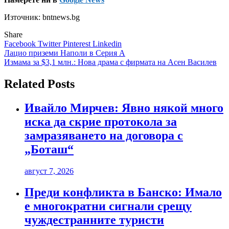
Източник: bntnews.bg
Share
Facebook
Twitter
Pinterest
Linkedin
Навигация
Лацио приземи Наполи в Серия А
Измама за $3,1 млн.: Нова драма с фирмата на Асен Василев
Related Posts
Ивайло Мирчев: Явно някой много
иска да скрие протокола за
замразяването на договора с
„Боташ“
август 7, 2026
Преди конфликта в Банско: Имало
е многократни сигнали срещу
чуждестранните туристи