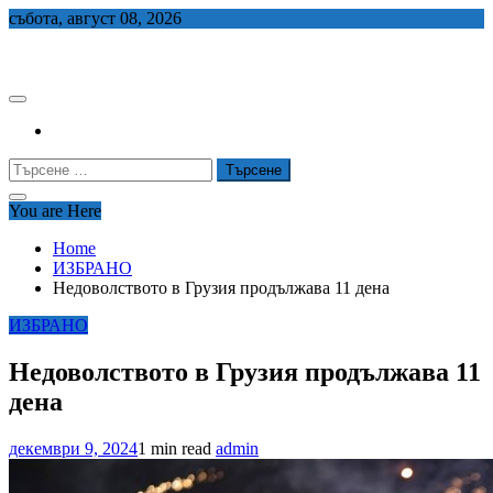
Skip
събота, август 08, 2026
to
СЕДЕМ БГ
content
Търсене
за:
You are Here
Home
ИЗБРАНО
Недоволството в Грузия продължава 11 дена
ИЗБРАНО
Недоволството в Грузия продължава 11
дена
декември 9, 2024
1 min read
admin