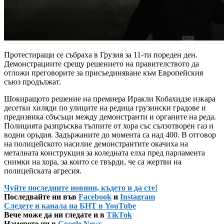
Протестиращи се събраха в Грузия за 11-ти пореден ден.
Демонстрациите срещу решението на правителството да
отложи преговорите за присъединяване към Европейския
съюз продължат.
Шокиращото решение на премиера Иракли Кобахидзе изкара
десетки хиляди по улиците на редица грузински градове и
предизвика сбъсъци между демонстранти и органите на реда.
Полицията разпръсква тълпите от хора със сълзотворен газ и
водни оръдия. Задържаните до момента са над 400. В отговор
на полицейското насилие демонстрантите окачиха на
металната конструкция за коледната елха пред парламента
снимки на хора, за които се твърди, че са жертви на
полицейската агресия.
Чуйте последните новини, където и да сте!
Последвайте ни във
Facebook
и
Instagram
Следете и канала на БНТ в YouTube
Вече може да ни гледате и в
TikTok
Намерете ни в
Google News