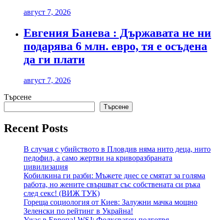
август 7, 2026
Евгения Банева : Държавата не ни
подарява 6 млн. евро, тя е осъдена
да ги плати
август 7, 2026
Търсене
Търсене
Recent Posts
В случая с убийството в Пловдив няма нито деца, нито
педофил, а само жертви на криворазбраната
цивилизация
Кобилкина ги разби: Мъжете днес се смятат за голяма
работа, но жените свършват със собствената си ръка
след секс! (ВИЖ ТУК)
Гореща социология от Киев: Залужни мачка мощно
Зеленски по рейтинг в Украйна!
Ужас в Европа! WSJ: Фолксваген подготвя