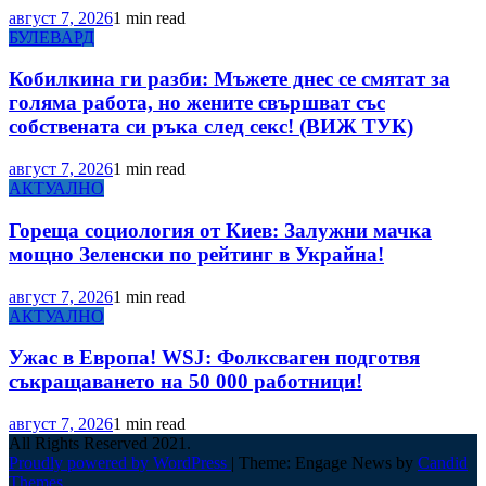
август 7, 2026
1 min read
БУЛЕВАРД
Кобилкина ги разби: Мъжете днес се смятат за
голяма работа, но жените свършват със
собствената си ръка след секс! (ВИЖ ТУК)
август 7, 2026
1 min read
АКТУАЛНО
Гореща социология от Киев: Залужни мачка
мощно Зеленски по рейтинг в Украйна!
август 7, 2026
1 min read
АКТУАЛНО
Ужас в Европа! WSJ: Фолксваген подготвя
съкращаването на 50 000 работници!
август 7, 2026
1 min read
All Rights Reserved 2021.
Proudly powered by WordPress
|
Theme: Engage News by
Candid
Themes
.