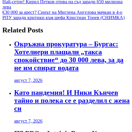
Навигация
Най-сетне! Кирил Петков отива на съд заради 650 милиона
лева
€30 000 за арест? Синът на Миглена Ангелова мачкан в 4-о
РПУ заради критики към шефа Кристиан Тонев (СНИМКА)
Related Posts
Окръжна прокуратура – Бургас:
Хотелиери плащали „такса
спокойствие“ до 30 000 лева, за да
не им спират водата
август 7, 2026
Като пандемия! И Ники Кънчев
тайно и полека се е разделил с жена
си
август 7, 2026