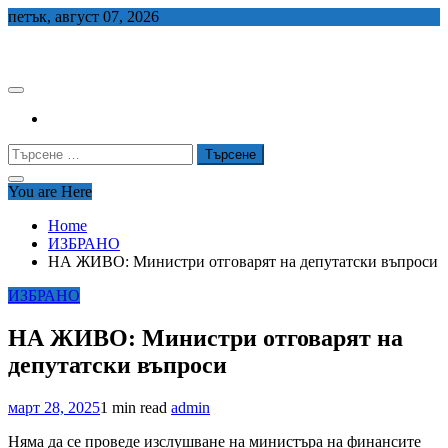
Skip
петък, август 07, 2026
to
СЕДЕМ БГ
content
Търсене
за:
You are Here
Home
ИЗБРАНО
НА ЖИВО: Министри отговарят на депутатски въпроси
ИЗБРАНО
НА ЖИВО: Министри отговарят на
депутатски въпроси
март 28, 2025
1 min read
admin
Няма да се проведе изслушване на министъра на финансите