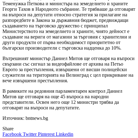
Теменужка Петкова и министъра на земеделието и храните
Георги Тахов в Народното събрание. Те трябваше да отговарят
на въпроси на депутати относно стратегия за прилагане на
разпоредбите в Закона за държавния бюджет, предвиждащи
създаването на търговско дружество с принципал
Министерството на земеделието и храните, чиято дейност е
създаване на вериги от магазини за търговия с хранителни и
други продукти от първа необходимост приоритетно от
български производители с търговска надценка до 10%.
Вътрешният министър Даниел Митов ще отговаря на въпроси
свързани със сигнал за видеофайлове от архива на Петьо
Еврото за престъпления, извършени от висши полицейски
служители на територията на Велинград с цел прикриване на
вече извършени престъпления.
В рамиките на редовния парламентарен контрол Даниел
Митов ще отговаря на още 45 въпроса на народни
представители. Освен него още 12 министри трябва да
отговарят на въпроси на депутатите.
Източник: bntnews.bg
Share
Facebook
Twitter
Pinterest
Linkedin