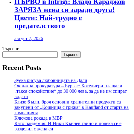
ПЪРВО в Intrigi: Владо Караджов
ЗАРЯЗА жена си заради друга!
Цвети: Най-трудно е
предателството
август 7, 2026
Търсене
Търсене
Recent Posts
Зуека рисува любовницата на Дали
Окръжна прокуратура – Бургас: Хотелиери плащали
„такса спокойствие“ до 30 000 лева, за да не им спират
водата
Близо 6 млн. броя основни хранителни продукти са
закупени от „Кошница с грижа“ в Kaufland от старта на
кампанията
Ключова рокада в МВР
Като пандемия! И Ники Кънчев тайно и полека се е
разделил с жена си