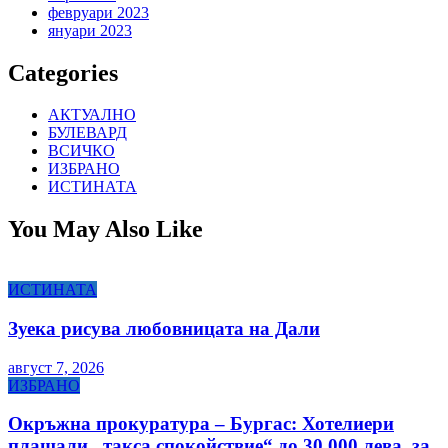
февруари 2023
януари 2023
Categories
АКТУАЛНО
БУЛЕВАРД
ВСИЧКО
ИЗБРАНО
ИСТИНАТА
You May Also Like
ИСТИНАТА
Зуека рисува любовницата на Дали
август 7, 2026
ИЗБРАНО
Окръжна прокуратура – Бургас: Хотелиери
плащали „такса спокойствие“ до 30 000 лева, за