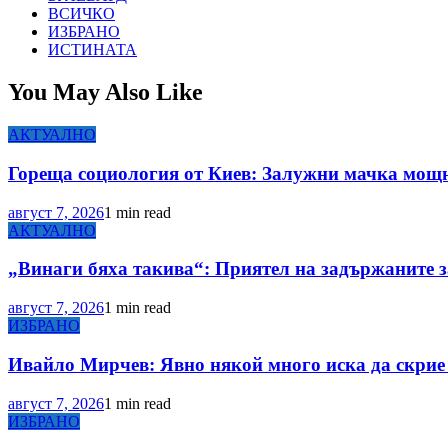
ВСИЧКО
ИЗБРАНО
ИСТИНАТА
You May Also Like
АКТУАЛНО
Гореща социология от Киев: Залужни мачка мощн
август 7, 2026
1 min read
АКТУАЛНО
„Винаги бяха такива“: Приятел на задържаните з
август 7, 2026
1 min read
ИЗБРАНО
Ивайло Мирчев: Явно някой много иска да скрие 
август 7, 2026
1 min read
ИЗБРАНО