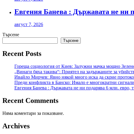
Евгения Банева : Държавата не ни по
август 7, 2026
Търсене
Търсене
Recent Posts
Гореща социология от Киев: Залужни мачка мощно Зеленс
„Винаги бяха такива“: Приятел на задържаните за убийст
Ивайло Мирчев: Явно някой много иска да скрие протокол
Преди конфликта в Банско: Имало е многократни сигнал
Евгения Банева : Държавата не ни подарява 6 млн. евро, т
Recent Comments
Няма коментари за показване.
Archives