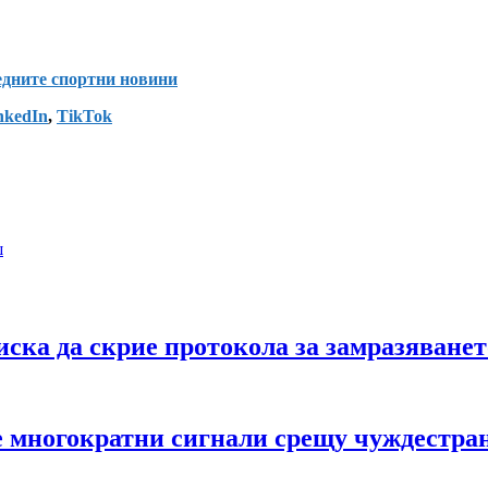
ледните спортни новини
nkedIn
,
TikTok
ш
ска да скрие протокола за замразяванет
е многократни сигнали срещу чуждестра