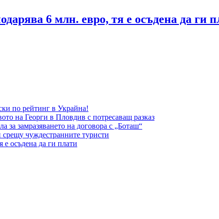
дарява 6 млн. евро, тя е осъдена да ги п
ки по рейтинг в Украйна!
вото на Георги в Пловдив с потресаващ разказ
а за замразяването на договора с „Боташ“
и срещу чуждестранните туристи
я е осъдена да ги плати