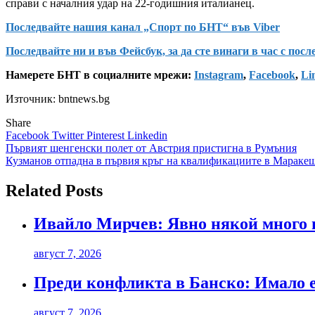
справи с началния удар на 22-годишния италианец.
Последвайте нашия канал „Спорт по БНТ“ във Viber
Последвайте ни и във Фейсбук, за да сте винаги в час с пос
Намерете БНТ в социалните мрежи:
Instagram
,
Facebook
,
Li
Източник: bntnews.bg
Share
Facebook
Twitter
Pinterest
Linkedin
Навигация
Първият шенгенски полет от Австрия пристигна в Румъния
Кузманов отпадна в първия кръг на квалификациите в Мараке
Related Posts
Ивайло Мирчев: Явно някой много и
август 7, 2026
Преди конфликта в Банско: Имало 
август 7, 2026