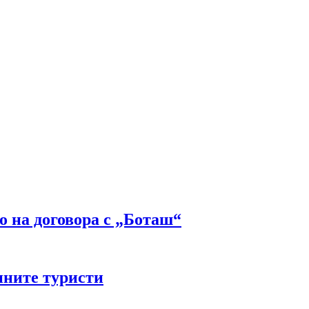
о на договора с „Боташ“
нните туристи