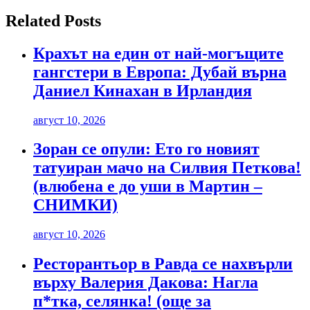
Related Posts
Крахът на един от най-могъщите
гангстери в Европа: Дубай върна
Даниел Кинахан в Ирландия
август 10, 2026
Зоран се опули: Ето го новият
татуиран мачо на Силвия Петкова!
(влюбена е до уши в Мартин –
СНИМКИ)
август 10, 2026
Ресторантьор в Равда се нахвърли
върху Валерия Дакова: Нагла
п*тка, селянка! (още за