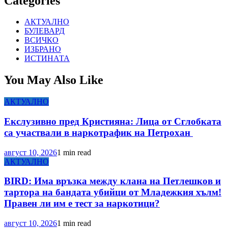
Categories
АКТУАЛНО
БУЛЕВАРД
ВСИЧКО
ИЗБРАНО
ИСТИНАТА
You May Also Like
АКТУАЛНО
Екслузивно пред Кристияна: Лица от Сглобката
са участвали в наркотрафик на Петрохан
август 10, 2026
1 min read
АКТУАЛНО
BIRD: Има връзка между клана на Петлешков и
тартора на бандата убийци от Младежкия хълм!
Правен ли им е тест за наркотици?
август 10, 2026
1 min read