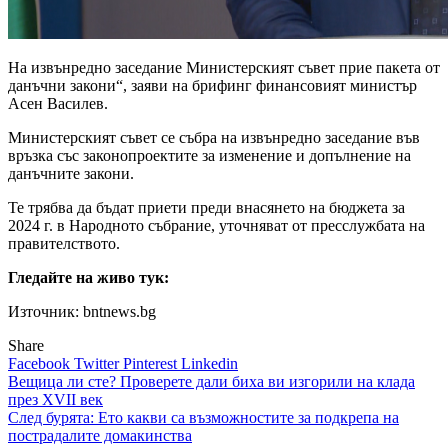
На извънредно заседание Министерският съвет прие пакета от
данъчни закони“, заяви на брифинг финансовият министър
Асен Василев.
Министерският съвет се събра на извънредно заседание във
връзка със законопроектите за изменение и допълнение на
данъчните закони.
Те трябва да бъдат приети преди внасянето на бюджета за
2024 г. в Народното събрание, уточняват от пресслужбата на
правителството.
Гледайте на живо тук:
Източник: bntnews.bg
Share
Facebook
Twitter
Pinterest
Linkedin
Навигация
Вещица ли сте? Проверете дали биха ви изгорили на клада
през XVII век
След бурята: Ето какви са възможностите за подкрепа на
пострадалите домакинства