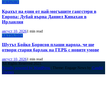
ИЗБРАНО
Крахът на един от най-могъщите гангстери в
Европа: Дубай върна Даниел Кинахан в
Ирландия
август 10, 2026
1 min read
АКТУАЛНО
Шутът Бойко Борисов плаши народа, че ще
отвори стария бардак на ГЕРБ с новите умове
август 10, 2026
1 min read
All Rights Reserved 2021.
Proudly powered by WordPress
|
Theme: Engage News by
Candid
Themes
.