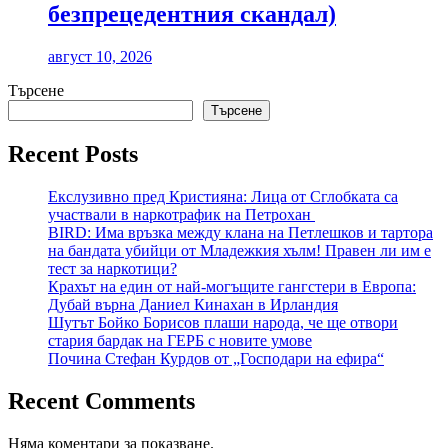
безпрецедентния скандал)
август 10, 2026
Търсене
Търсене
Recent Posts
Екслузивно пред Кристияна: Лица от Сглобката са
участвали в наркотрафик на Петрохан
BIRD: Има връзка между клана на Петлешков и тартора
на бандата убийци от Младежкия хълм! Правен ли им е
тест за наркотици?
Крахът на един от най-могъщите гангстери в Европа:
Дубай върна Даниел Кинахан в Ирландия
Шутът Бойко Борисов плаши народа, че ще отвори
стария бардак на ГЕРБ с новите умове
Почина Стефан Курдов от „Господари на ефира“
Recent Comments
Няма коментари за показване.