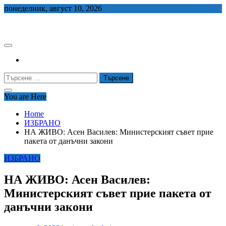
Skip
понеделник, август 10, 2026
to
СЕДЕМ БГ
content
Търсене
за:
You are Here
Home
ИЗБРАНО
НА ЖИВО: Асен Василев: Министерският съвет прие
пакета от данъчни закони
ИЗБРАНО
НА ЖИВО: Асен Василев:
Министерският съвет прие пакета от
данъчни закони