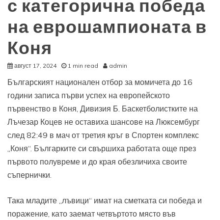
с категорична победа
на еврошампионата в
Коня
август 17, 2024
1 min read
admin
Българският национален отбор за момичета до 16
години записа първи успех на европейското
първенство в Коня, Дивизия Б. Баскетболистките на
Лъчезар Коцев не оставиха шансове на Люксембург
след 82:49 в мач от третия кръг в Спортен комплекс
„Коня“. Българките си свършиха работата още през
първото полувреме и до края обезличиха своите
съпернички.
Така младите „лъвици“ имат на сметката си победа и
поражение, като заемат четвъртото място във