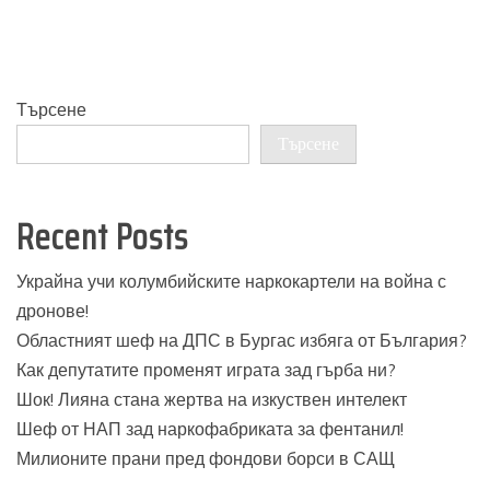
Търсене
Търсене
Recent Posts
Украйна учи колумбийските наркокартели на война с
дронове!
Областният шеф на ДПС в Бургас избяга от България?
Как депутатите променят играта зад гърба ни?
Шок! Лияна стана жертва на изкуствен интелект
Шеф от НАП зад наркофабриката за фентанил!
Милионите прани пред фондови борси в САЩ