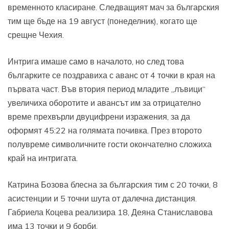
временното класиране. Следващият мач за българския
тим ще бъде на 19 август (понеделник), когато ще
срещне Чехия.
Интрига имаше само в началото, но след това
българките се поздравиха с аванс от 4 точки в края на
първата част. Във втория период младите „лъвици“
увеличиха оборотите и авансът им за отрицателно
време прехвърли двуцифрени изражения, за да
оформят 45:22 на голямата почивка. През второто
полувреме символичните гости окончателно сложиха
край на интригата.
Катрина Бозова блесна за българския тим с 20 точки, 8
асистенции и 5 точни шута от далечна дистанция.
Габриела Коцева реализира 18, Деяна Станиславова
има 13 точки и 9 борби.