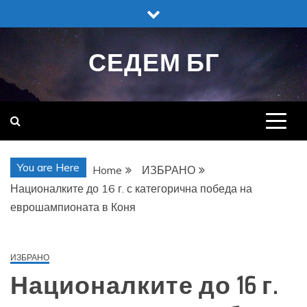
Skip
to
content
СЕДЕМ БГ
You are Here
Home
ИЗБРАНО
Националките до 16 г. с категорична победа на
еврошампионата в Коня
ИЗБРАНО
Националките до 16 г.