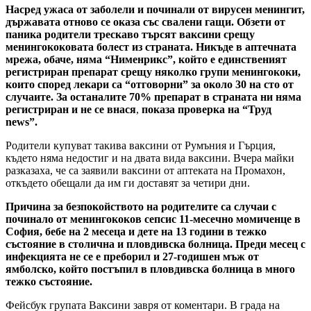
Насред ужаса от заболели и починали от вирусен менингит,
държавата отново се оказа със свалени гащи. Обзети от
паника родители трескаво търсят ваксини срещу
менингококовата болест из страната. Никъде в аптечната
мрежа, обаче, няма “Нименрикс”, който е единственият
регистриран препарат срещу няколко групи менингококи,
които според лекари са “отговорни” за около 30 на сто от
случаите. За останалите 70% препарат в страната ни няма
регистриран и не се внася
,
показа проверка на “Труд
news”.
Родители купуват такива ваксини от Румъния и Гърция,
където няма недостиг и на двата вида ваксини. Вчера майки
разказаха, че са заявили ваксини от аптеката на Промахон,
откъдето обещали да им ги доставят за четири дни.
Причина за безпокойството на родителите са случаи с
починало от менингококов сепсис 11-месечно момиченце в
София, бебе на 2 месеца и дете на 13 години в тежко
състояние в столична и пловдивска болница. Преди месец с
инфекцията не се е преборил и 27-годишен мъж от
ямболско, който постъпил в пловдивска болница в много
тежко състояние.
Фейсбук групата Ваксини завря от коментари. В града на