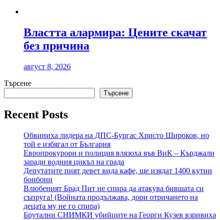
Властта алармира: Цените скачат
без причина
август 8, 2026
Търсене
Търсене
Recent Posts
Обвиниха лидера на ДПС-Бургас Христо Широков, но
той е избягал от България
Европрокурори и полиция влязоха във ВиК – Кърджали
заради водния цикъл на града
Депутатите пият девет вида кафе, ще изядат 1400 кутии
бонбони
Влюбеният Брад Пит не спира да атакува бившата си
съпруга! (Войната продължава, дори отричането на
децата му не го спира)
Брутални СНИМКИ убийците на Георги Кузев взривиха