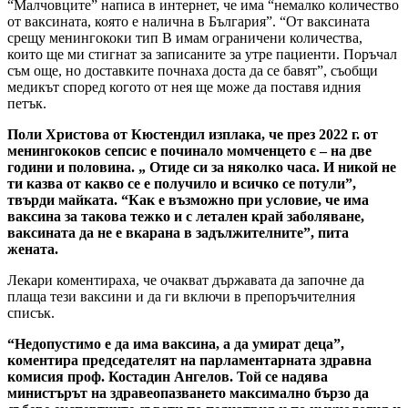
“Малчовците” написа в интернет, че има “немалко количество
от ваксината, която е налична в България”. “От ваксината
срещу менингококи тип В имам ограничени количества,
които ще ми стигнат за записаните за утре пациенти. Поръчал
съм още, но доставките почнаха доста да се бавят”, съобщи
медикът според когото от нея ще може да поставя идния
петък.
Поли Христова от Кюстендил изплака, че през 2022 г. от
менингококов сепсис е починало момченцето є – на две
години и половина. „ Отиде си за няколко часа. И никой не
ти казва от какво се е получило и всичко се потули”,
твърди майката. “Как е възможно при условие, че има
ваксина за такова тежко и с летален край заболяване,
ваксината да не е вкарана в задължителните”, пита
жената.
Лекари коментираха, че очакват държавата да започне да
плаща тези ваксини и да ги включи в препоръчителния
списък.
“Недопустимо е да има ваксина, а да умират деца”,
коментира председателят на парламентарната здравна
комисия проф. Костадин Ангелов. Той се надява
министърът на здравеопазването максимално бързо да