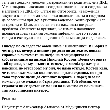
тепетата лекарка уведоми разтревожените родители, че в ДКЦ
V се извършва ваксинация след запазване на час и след заявка
в аптеката на ДКЦ-то. Оттам ни отговориха, че можем да
закупим ваксина от аптеката към поликлиниката и след това
да се запишем при д-р Христина Бацелова, която срещу 70 лв.
за преглед и 12 лв. за поставяне на ваксината ще реши
проблема. От аптеката признаха, че нямат в наличност
препарата срещу менингококова инфекция, ще го търсят в
склада и евентуално в понеделник биха могли да го доставят.
Никъде по складовете обаче няма “Нименрикс”. В София в
четвъртък вечерта имаше три дози по аптеките, показа
справка в системата на шефа на Асоциацията на
собствениците на аптеки Николай Костов. Вчера сутринта
той призна, че му звънят отвсякъде с молба да намери
ваксини, но отговорът му бил, че няма откъде. Костов каза,
че се очакват малки количества идната седмица, но при
това търсене щели да свършат веднага. Според него не
можело да се очаква и бърза доставка. Той обясни, че в
страната ни се доставят малки количества от ваксината,
тъй като липсвал интерес.
Реклама
Педиатърът Александър Атанасов от Медицински център