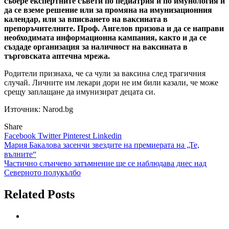
събере експертните съвети по педиатрия и по имунология и
да се вземе решение или за промяна на имунизационния
календар, или за вписването на ваксината в
препоръчителните. Проф. Ангелов призова и да се направи
необходимата информационна кампания, както и да се
създаде организация за наличност на ваксината в
търговската аптечна мрежа.
Родители признаха, че са чули за ваксина след трагичния
случай. Личните им лекари дори не им били казали, че може
срещу заплащане да имунизират децата си.
Източник: Narod.bg
Share
Facebook
Twitter
Pinterest
Linkedin
Навигация
Мария Бакалова засенчи звездите на премиерата на „Те,
вълните“
Частично слънчево затъмнение ще се наблюдава днес над
Северното полукълбо
Related Posts