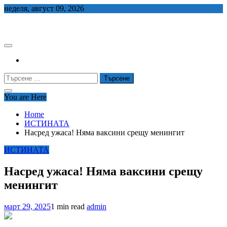
Skip
неделя, август 09, 2026
to
СЕДЕМ БГ
content
Търсене
за:
You are Here
Home
ИСТИНАТА
Насред ужаса! Няма ваксини срещу менингит
ИСТИНАТА
Насред ужаса! Няма ваксини срещу
менингит
март 29, 2025
1 min read
admin