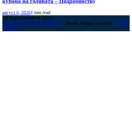
купона на годината – Подробности)
август 6, 2026
1 min read
All Rights Reserved 2021.
Proudly powered by WordPress
|
Theme: Engage News by
Candid
Themes
.