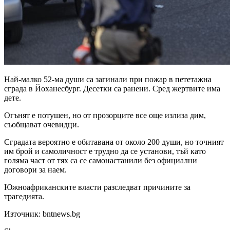
Най-малко 52-ма души са загинали при пожар в пететажна
сграда в Йоханесбург. Десетки са ранени. Сред жертвите има
дете.
Огънят е потушен, но от прозорците все още излиза дим,
съобщават очевидци.
Сградата вероятно е обитавана от около 200 души, но точният
им брой и самоличност е трудно да се установи, тъй като
голяма част от тях са се самонастанили без официални
договори за наем.
Южноафриканските власти разследват причините за
трагедията.
Източник: bntnews.bg