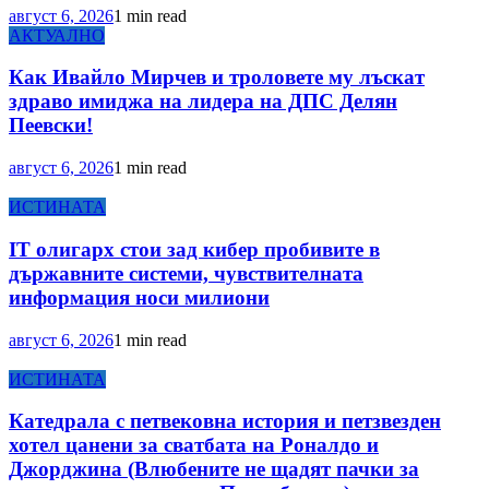
август 6, 2026
1 min read
АКТУАЛНО
Как Ивайло Мирчев и троловете му лъскат
здраво имиджа на лидера на ДПС Делян
Пеевски!
август 6, 2026
1 min read
ИСТИНАТА
IT олигарх стои зад кибер пробивите в
държавните системи, чувствителната
информация носи милиони
август 6, 2026
1 min read
ИСТИНАТА
Катедрала с петвековна история и петзвезден
хотел цанени за сватбата на Роналдо и
Джорджина (Влюбените не щадят пачки за