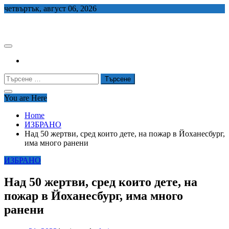
Skip
четвъртък, август 06, 2026
to
СЕДЕМ БГ
content
Търсене
за:
You are Here
Home
ИЗБРАНО
Над 50 жертви, сред които дете, на пожар в Йоханесбург,
има много ранени
ИЗБРАНО
Над 50 жертви, сред които дете, на
пожар в Йоханесбург, има много
ранени