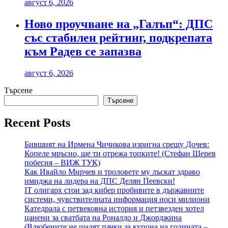
август 6, 2026
Ново проучване на „Галъп“: ДПС
със стабилен рейтинг, подкрепата
към Радев се запазва
август 6, 2026
Търсене
Търсене
Recent Posts
Бившият на Ирмена Чичикова изригна срещу Дочев:
Копеле мръсно, ще ти отрежа топките! (Стефан Щерев
побесня – ВИЖ ТУК)
Как Ивайло Мирчев и троловете му лъскат здраво
имиджа на лидера на ДПС Делян Пеевски!
IT олигарх стои зад кибер пробивите в държавните
системи, чувствителната информация носи милиони
Катедрала с петвековна история и петзвезден хотел
цанени за сватбата на Роналдо и Джорджина
(Влюбените не щадят пачки за купона на годината –