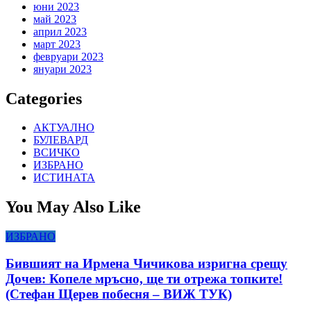
юни 2023
май 2023
април 2023
март 2023
февруари 2023
януари 2023
Categories
АКТУАЛНО
БУЛЕВАРД
ВСИЧКО
ИЗБРАНО
ИСТИНАТА
You May Also Like
ИЗБРАНО
Бившият на Ирмена Чичикова изригна срещу
Дочев: Копеле мръсно, ще ти отрежа топките!
(Стефан Щерев побесня – ВИЖ ТУК)