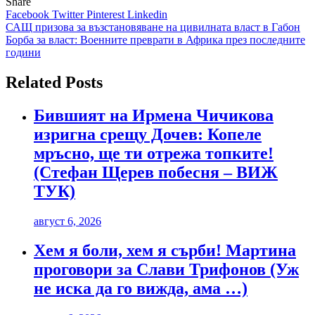
Share
Facebook
Twitter
Pinterest
Linkedin
Навигация
САЩ призова за възстановяване на цивилната власт в Габон
Борба за власт: Военните преврати в Африка през последните
години
Related Posts
Бившият на Ирмена Чичикова
изригна срещу Дочев: Копеле
мръсно, ще ти отрежа топките!
(Стефан Щерев побесня – ВИЖ
ТУК)
август 6, 2026
Хем я боли, хем я сърби! Мартина
проговори за Слави Трифонов (Уж
не иска да го вижда, ама …)