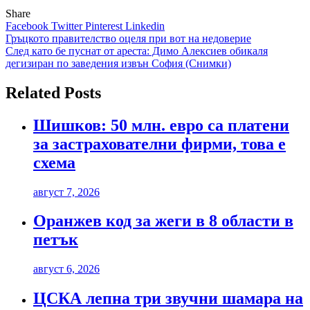
Share
Facebook
Twitter
Pinterest
Linkedin
Навигация
Гръцкото правителство оцеля при вот на недоверие
След като бе пуснат от ареста: Димо Алексиев обикаля
дегизиран по заведения извън София (Снимки)
Related Posts
Шишков: 50 млн. евро са платени
за застрахователни фирми, това е
схема
август 7, 2026
Оранжев код за жеги в 8 области в
петък
август 6, 2026
ЦСКА лепна три звучни шамара на