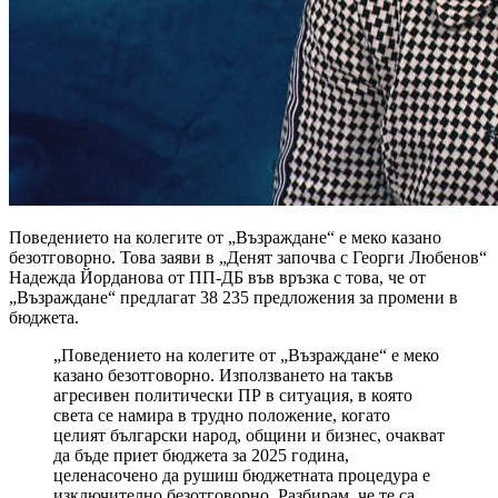
Поведението на колегите от „Възраждане“ е меко казано
безотговорно. Това заяви в „Денят започва с Георги Любенов“
Надежда Йорданова от ПП-ДБ във връзка с това, че от
„Възраждане“ предлагат 38 235 предложения за промени в
бюджета.
„Поведението на колегите от „Възраждане“ е меко
казано безотговорно. Използването на такъв
агресивен политически ПР в ситуация, в която
света се намира в трудно положение, когато
целият български народ, общини и бизнес, очакват
да бъде приет бюджета за 2025 година,
целенасочено да рушиш бюджетната процедура е
изключително безотговорно. Разбирам, че те са