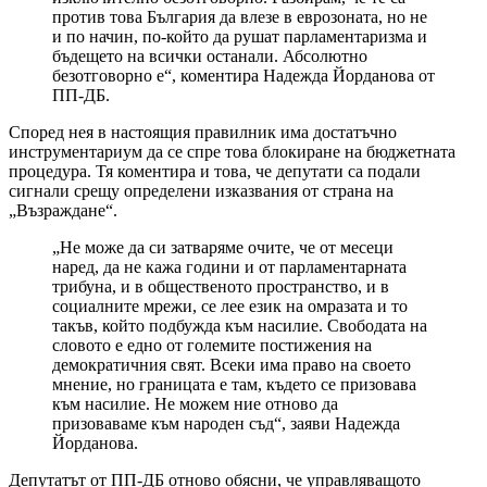
против това България да влезе в еврозоната, но не
и по начин, по-който да рушат парламентаризма и
бъдещето на всички останали. Абсолютно
безотговорно е“, коментира Надежда Йорданова от
ПП-ДБ.
Според нея в настоящия правилник има достатъчно
инструментариум да се спре това блокиране на бюджетната
процедура. Тя коментира и това, че депутати са подали
сигнали срещу определени изказвания от страна на
„Възраждане“.
„Не може да си затваряме очите, че от месеци
наред, да не кажа години и от парламентарната
трибуна, и в общественото пространство, и в
социалните мрежи, се лее език на омразата и то
такъв, който подбужда към насилие. Свободата на
словото е едно от големите постижения на
демократичния свят. Всеки има право на своето
мнение, но границата е там, където се призовава
към насилие. Не можем ние отново да
призоваваме към народен съд“, заяви Надежда
Йорданова.
Депутатът от ПП-ДБ отново обясни, че управляващото