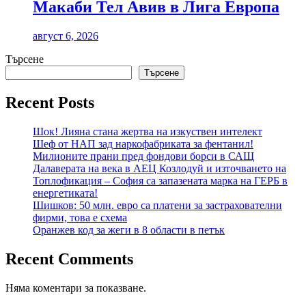
Макаби Тел Авив в Лига Европа
август 6, 2026
Търсене
Търсене
Recent Posts
Шок! Лияна стана жертва на изкуствен интелект
Шеф от НАП зад наркофабриката за фентанил!
Милионите прани пред фондови борси в САЩ
Далаверата на века в АЕЦ Козлодуй и източването на
Топлофикация – София са запазената марка на ГЕРБ в
енергетиката!
Шишков: 50 млн. евро са платени за застрахователни
фирми, това е схема
Оранжев код за жеги в 8 области в петък
Recent Comments
Няма коментари за показване.