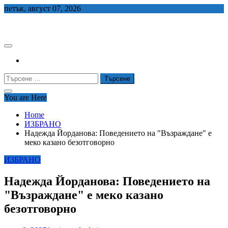
Skip
петък, август 07, 2026
to
СЕДЕМ БГ
content
Търсене
за:
You are Here
Home
ИЗБРАНО
Надежда Йорданова: Поведението на "Възраждане" е
меко казано безотговорно
ИЗБРАНО
Надежда Йорданова: Поведението на
"Възраждане" е меко казано
безотговорно