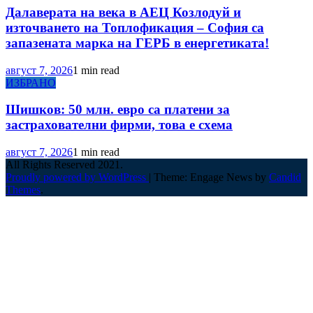
Далаверата на века в АЕЦ Козлодуй и
източването на Топлофикация – София са
запазената марка на ГЕРБ в енергетиката!
август 7, 2026
1 min read
ИЗБРАНО
Шишков: 50 млн. евро са платени за
застрахователни фирми, това е схема
август 7, 2026
1 min read
All Rights Reserved 2021.
Proudly powered by WordPress
|
Theme: Engage News by
Candid
Themes
.