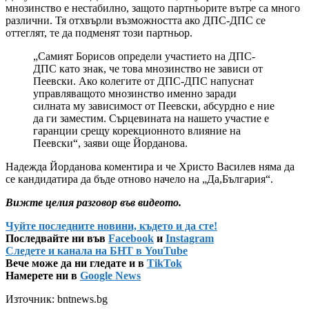
мнозинство е нестабилно, защото партньорите вътре са много
различни. Тя отхвърли възможността ако ДПС-ДПС се
оттеглят, те да подменят този партньор.
„Самият Борисов определи участието на ДПС-
ДПС като знак, че това мнозинство не зависи от
Пеевски. Ако колегите от ДПС-ДПС напуснат
управляващото мнозинство именно заради
силната му зависимост от Пеевски, абсурдно е ние
да ги заместим. Сърцевината на нашето участие е
гаранции срещу корекционното влияние на
Пеевски“, заяви още Йорданова.
Надежда Йорданова коментира и че Христо Василев няма да
се кандидатира да бъде отново начело на „Да,България“.
Вижте целия разговор във видеото.
Чуйте последните новини, където и да сте!
Последвайте ни във
Facebook
и
Instagram
Следете и канала на БНТ в YouTube
Вече може да ни гледате и в
TikTok
Намерете ни в
Google News
Източник: bntnews.bg