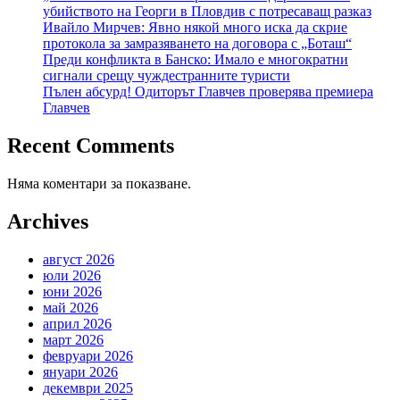
убийството на Георги в Пловдив с потресаващ разказ
Ивайло Мирчев: Явно някой много иска да скрие
протокола за замразяването на договора с „Боташ“
Преди конфликта в Банско: Имало е многократни
сигнали срещу чуждестранните туристи
Пълен абсурд! Одиторът Главчев проверява премиера
Главчев
Recent Comments
Няма коментари за показване.
Archives
август 2026
юли 2026
юни 2026
май 2026
април 2026
март 2026
февруари 2026
януари 2026
декември 2025