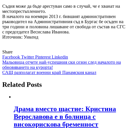
Съдия може да бъде арестуван само в случай, че е хванат на
местопрестъплението.
В началото на ноември 2013 г. бившият административен
ръководител на Административния съд в Бургас бе осъден на
три години и половина лишаване от свобода от състав на СГС
с председател Весислава Иванова.
Източник: Уикенд
Share
Facebook
Twitter
Pinterest
Linkedin
Навигация
Мальовица отчете най-успешния ски сезон след началото на
обновяването на курорта!
САЩ разполагат военни край Панамския канал
Related Posts
Драма вместо щастие: Кристина
Верославова е в болница с
високорискова бременност