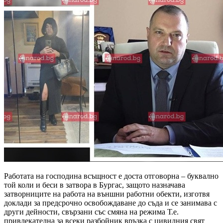
Работата на господина всъщност е доста отговорна – буквално
той коли и беси в затвора в Бургас, защото назначава
затворниците на работа на външни работни обекти, изготвя
доклади за предсрочно освобождаване до съда и се занимава с
други дейности, свързани със смяна на режима Т.е.
привлекателна за всеки разбойник връзка с цивилния свят