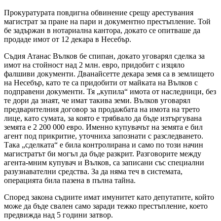
Прокуратурата повдигна обвинение срещу арестувания
магистрат за пране на пари и документно престъпление. Той
бе задържан в нотариална кантора, докато се опитваше да
продаде имот от 12 декара в Несебър.
Съдия Атанас Вълков бе спипан, докато уговарял сделка за
имот на стойност над 2 млн. евро, придобит с изцяло
фалшиви документи. Дванайсетте декара земя са в землището
на Несебър, като те са придобити от майката на Вълков с
подправени документи. Тя „купила“ имота от наследници, без
те дори да знаят, че имат такива земи. Вълков уговарял
предварителния договор за продажбата на имота на трето
лице, като сумата, за която е трябвало да бъде изтъргувана
земята е 2 200 000 евро. Именно купувачът на земята е бил
агент под прикритие, уточниха запознати с разследването.
Така „сделката“ е била контролирана и само по този начин
магистратът би могъл да бъде разкрит. Разговорите между
агента-мним купувач и Вълков, са записани със специални
разузнавателни средства. За да няма теч в системата,
операцията била пазена в пълна тайна.
Според закона съдиите имат имунитет като депутатите, който
може да бъде свален само заради тежко престъпление, което
предвижда над 5 години затвор.