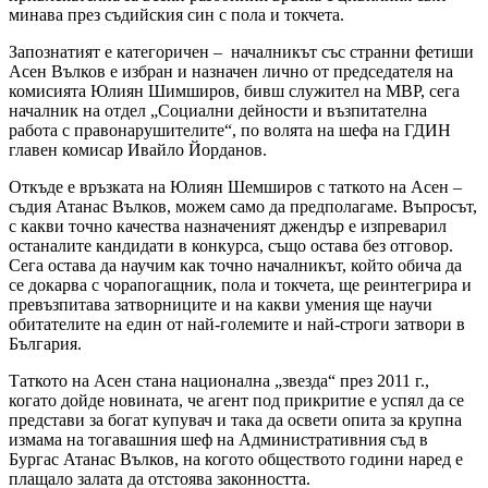
минава през съдийския син с пола и токчета.
Запознатият е категоричен – началникът със странни фетиши
Асен Вълков е избран и назначен лично от председателя на
комисията Юлиян Шимширов, бивш служител на МВР, сега
началник на отдел „Социални дейности и възпитателна
работа с правонарушителите“, по волята на шефа на ГДИН
главен комисар Ивайло Йорданов.
Откъде е връзката на Юлиян Шемширов с таткото на Асен –
съдия Атанас Вълков, можем само да предполагаме. Въпросът,
с какви точно качества назначеният джендър е изпреварил
останалите кандидати в конкурса, също остава без отговор.
Сега остава да научим как точно началникът, който обича да
се докарва с чорапогащник, пола и токчета, ще реинтегрира и
превъзпитава затворниците и на какви умения ще научи
обитателите на един от най-големите и най-строги затвори в
България.
Таткото на Асен стана национална „звезда“ през 2011 г.,
когато дойде новината, че агент под прикритие е успял да се
представи за богат купувач и така да освети опита за крупна
измама на тогавашния шеф на Административния съд в
Бургас Атанас Вълков, на когото обществото години наред е
плащало залата да отстоява законността.