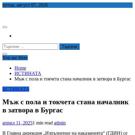
Skip
петък, август 07, 2026
to
СЕДЕМ БГ
content
Търсене
за:
You are Here
Home
ИСТИНАТА
Мъж с пола и токчета стана началник в затвора в Бургас
ИСТИНАТА
Мъж с пола и токчета стана началник
в затвора в Бургас
април 11, 2025
1 min read
admin
В Главна дирекция „Изпълнение на наказанията“ (ГДИН) се