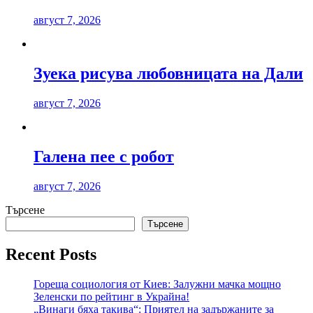
август 7, 2026
Зуека рисува любовницата на Дали
август 7, 2026
Галена пее с робот
август 7, 2026
Търсене
Търсене
Recent Posts
Гореща социология от Киев: Залужни мачка мощно
Зеленски по рейтинг в Украйна!
„Винаги бяха такива“: Приятел на задържаните за