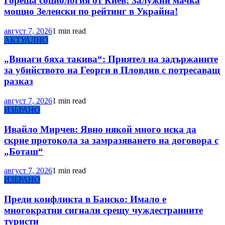
Гореща социология от Киев: Залужни мачка
мощно Зеленски по рейтинг в Украйна!
август 7, 2026
1 min read
АКТУАЛНО
„Винаги бяха такива“: Приятел на задържаните
за убийството на Георги в Пловдив с потресаващ
разказ
август 7, 2026
1 min read
ИЗБРАНО
Ивайло Мирчев: Явно някой много иска да
скрие протокола за замразяването на договора с
„Боташ“
август 7, 2026
1 min read
ИЗБРАНО
Преди конфликта в Банско: Имало е
многократни сигнали срещу чуждестранните
туристи