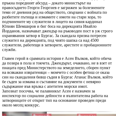
пръкна поредният абсурд – докато министърът на
правосъдието Георги Георгиев е загрижен за болезнените
теми от дневния ред на обществото, свързани с войната по
разбитите пътища и измамите с имоти на стари хора, то
подчинените му служители в лицето на сивия кардинал
Юлиян Шемширов и биг боса на дирекцията Ивайло
Йорданов, назначават джендър на ръководен пост в уж строго
охранявания затвор в Бургас. За скандала призна потресен
служител на дирекцията, под чиято шапка са над 4500
служители, работещи в затворите, арестите и пробационните
служби.
Главен герой в срамната история е Асен Вълков, който обича
да позира в пола и токчета. Джендърът, очаквано, не в взет от
пиацата пред Министерството на земеделието, сборен пункт
на всякакви извратеняци – момчето с особен фетиш се оказа
син на скандалния бивш съдия в Бургас Атанас Вълков, който
бе съден за измама и съставяне на документи с невярно
съдържание във връзка с апетитен морски имот.
Запознат посочва, че палавникът Асен е назначен за
инспектор по социални дейности и възпитателна работа на
затворниците от открит тип на основание проведен преди
около месец конкурс.