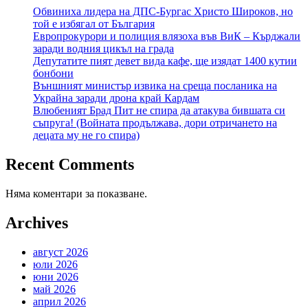
Обвиниха лидера на ДПС-Бургас Христо Широков, но
той е избягал от България
Европрокурори и полиция влязоха във ВиК – Кърджали
заради водния цикъл на града
Депутатите пият девет вида кафе, ще изядат 1400 кутии
бонбони
Външният министър извика на среща посланика на
Украйна заради дрона край Кардам
Влюбеният Брад Пит не спира да атакува бившата си
съпруга! (Войната продължава, дори отричането на
децата му не го спира)
Recent Comments
Няма коментари за показване.
Archives
август 2026
юли 2026
юни 2026
май 2026
април 2026