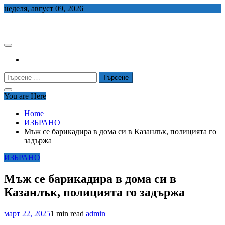
Skip
неделя, август 09, 2026
to
СЕДЕМ БГ
content
Търсене
за:
You are Here
Home
ИЗБРАНО
Мъж се барикадира в дома си в Казанлък, полицията го
задържа
ИЗБРАНО
Мъж се барикадира в дома си в
Казанлък, полицията го задържа
март 22, 2025
1 min read
admin