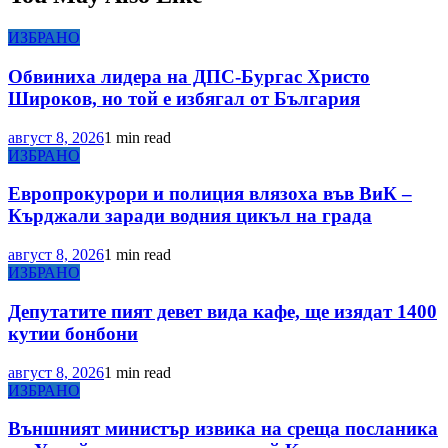
ИЗБРАНО
Обвиниха лидера на ДПС-Бургас Христо
Широков, но той е избягал от България
август 8, 2026
1 min read
ИЗБРАНО
Европрокурори и полиция влязоха във ВиК –
Кърджали заради водния цикъл на града
август 8, 2026
1 min read
ИЗБРАНО
Депутатите пият девет вида кафе, ще изядат 1400
кутии бонбони
август 8, 2026
1 min read
ИЗБРАНО
Външният министър извика на среща посланика