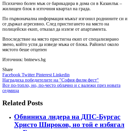
Психично болен мъж се барикадира в дома си в Казанлък –
жилищен блок в източния квартал на града.
По първоначална информация мъжът изгонил роднините си и
се държал агресивно. След пристигането на място на
полицейски екип, отказал да излезе от апартамента.
Впоследствие на място пристигна екип от спецализирано
звено, който успя да изведе мъжа от блока. Районът около
мястото беше отцепен
Източник: bntnews.bg
Share
Facebook
Twitter
Pinterest
Linkedin
Навигация
Наградиха победителите на "София филм фест"
Все по-топло, но, по-често облачно и с валежи през новата
седмица
Related Posts
Обвиниха лидера на ДПС-Бургас
Христо Широков, но той е избягал