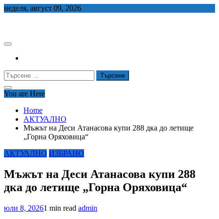
Skip
неделя, август 09, 2026
to
СЕДЕМ БГ
content
Търсене
за:
You are Here
Home
АКТУАЛНО
Мъжът на Деси Атанасова купи 288 дка до летище
„Горна Оряховица“
АКТУАЛНО
ИЗБРАНО
Мъжът на Деси Атанасова купи 288
дка до летище „Горна Оряховица“
юли 8, 2026
1 min read
admin