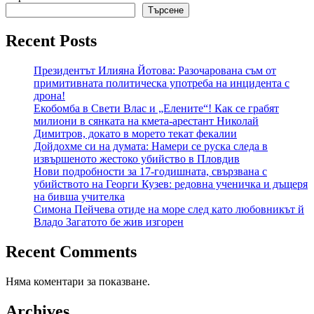
Търсене
Recent Posts
Президентът Илияна Йотова: Разочарована съм от
примитивната политическа употреба на инцидента с
дрона!
Екобомба в Свети Влас и „Елените“! Как се грабят
милиони в сянката на кмета-арестант Николай
Димитров, докато в морето текат фекалии
Дойдохме си на думата: Намери се руска следа в
извършеното жестоко убийство в Пловдив
Нови подробности за 17-годишната, свързвана с
убийството на Георги Кузев: редовна ученичка и дъщеря
на бивша учителка
Симона Пейчева отиде на море след като любовникът й
Владо Загатото бе жив изгорен
Recent Comments
Няма коментари за показване.
Archives