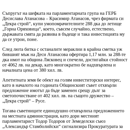
Съпругът на шефката на парламентарната група на ГЕРБ
Десислава Атанасова – Красимир Атанасов, чрез фирмата си
„Декра строй“, купи умопомрачителните 288 дка до летище
„Горна Оряховица“, което, съвсем случайно, естествено,
държавата смята да развива в бъдеще и така инвестицията му
да се утрои, поне.
След люта битка с останалите мераклии в крайна сметка уж
бившият мъж на Деси Атанасова офертира 1,17 млн. за 288-те
дка имот на община Лясковец и спечели, достигайки стойност
от 4062 лв. на декар, като многократно бе надхвърлена и
началната цена от 380 хил. лв.
Апетитната земя бе обект на голям инвеститорски интерес,
като в началото на годината Общинският съвет отхвърли
предложение имотът да бъде заменен срещу дълг за
сметопочистване от 402 хил. лв. на същото дружество –
„Декра строй“ – Русе.
Тогава съветниците единодушно отхвърлиха предложението
на местната администрация, като дори местният
парламентарист Тодор Тодоров от Земеделски съюз
„Александър Стамболийски“ сигнализира Прокуратурата за