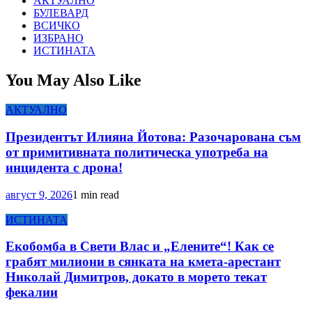
АКТУАЛНО
БУЛЕВАРД
ВСИЧКО
ИЗБРАНО
ИСТИНАТА
You May Also Like
АКТУАЛНО
Президентът Илияна Йотова: Разочарована съм
от примитивната политическа употреба на
инцидента с дрона!
август 9, 2026
1 min read
ИСТИНАТА
Екобомба в Свети Влас и „Елените“! Как се
грабят милиони в сянката на кмета-арестант
Николай Димитров, докато в морето текат
фекалии