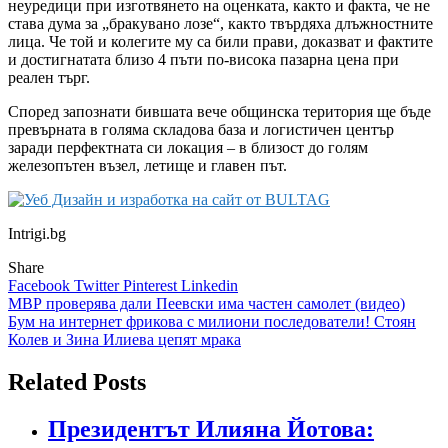
неуредици при изготвянето на оценката, както и факта, че не
става дума за „бракувано лозе“, както твърдяха длъжностните
лица. Че той и колегите му са били прави, доказват и фактите
и достигнатата близо 4 пъти по-висока пазарна цена при
реален търг.
Според запознати бившата вече общинска територия ще бъде
превърната в голяма складова база и логистичен център
заради перфектната си локация – в близост до голям
железопътен възел, летище и главен път.
Intrigi.bg
Share
Facebook
Twitter
Pinterest
Linkedin
Навигация
МВР проверява дали Пеевски има частен самолет (видео)
Бум на интернет фрикова с милиони последователи! Стоян
Колев и Зина Илиева цепят мрака
Related Posts
Президентът Илияна Йотова: