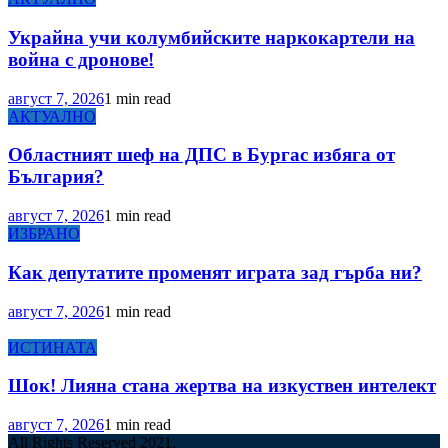
Украйна учи колумбийските наркокартели на
война с дронове!
август 7, 2026
1 min read
АКТУАЛНО
Областният шеф на ДПС в Бургас избяга от
България?
август 7, 2026
1 min read
ИЗБРАНО
Как депутатите променят играта зад гърба ни?
август 7, 2026
1 min read
ИСТИНАТА
Шок! Лияна стана жертва на изкуствен интелект
август 7, 2026
1 min read
All Rights Reserved 2021.