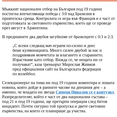
Мъжкият национален отбор на България под 19 години
постигна впечатляваща победа с 3:0 над Бразилия в
приятелска среща. Контролата се игра във Франция и е част от
подготовката за световното първенство, което ще се проведе
през август в Аржентина.
В предишните два двубоя загубихме от бразилците с 0:3 и 2:3.
„С всеки следващ мач играем по-силно и днес
беше кулминацията. Много силен двубой за нас и
поздравявам момчетата за влагането и старанието.
Израстваме като отбор. Вижда се, че нещата ни се
получават“, каза треньорът Мирослав Живков
пред официалния сайт на Българската федерация
по волейбол.
Селекционерът на тима ни под 19 години коментира и лошата
новина, която дойде в ранните часове на днешния ден – а
именно, че младата ни звезда
Симеон Николов се е контузил
.
Разпределителят, който е част от два национални състава –
под 21 и под 19 години, ще претърпи операция след битов
инцидент. Почти сигурно той пропуска и двете световни
първенства, на които се планираше да участва.