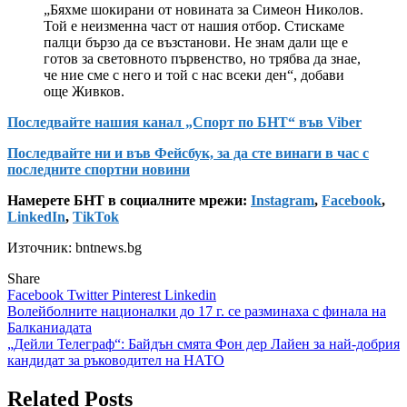
„Бяхме шокирани от новината за Симеон Николов.
Той е неизменна част от нашия отбор. Стискаме
палци бързо да се възстанови. Не знам дали ще е
готов за световното първенство, но трябва да знае,
че ние сме с него и той с нас всеки ден“, добави
още Живков.
Последвайте нашия канал „Спорт по БНТ“ във Viber
Последвайте ни и във Фейсбук, за да сте винаги в час с
последните спортни новини
Намерете БНТ в социалните мрежи:
Instagram
,
Facebook
,
LinkedIn
,
TikTok
Източник: bntnews.bg
Share
Facebook
Twitter
Pinterest
Linkedin
Навигация
Волейболните националки до 17 г. се разминаха с финала на
Балканиадата
„Дейли Телеграф“: Байдън смята Фон дер Лайен за най-добрия
кандидат за ръководител на НАТО
Related Posts