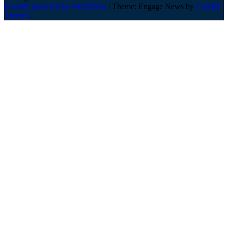
Proudly powered by WordPress
|
Theme: Engage News by
Candid
Themes
.