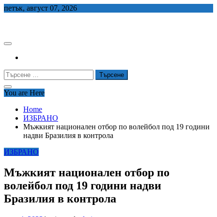
Skip
петък, август 07, 2026
to
СЕДЕМ БГ
content
Търсене
за:
You are Here
Home
ИЗБРАНО
Мъжкият национален отбор по волейбол под 19 години
надви Бразилия в контрола
ИЗБРАНО
Мъжкият национален отбор по
волейбол под 19 години надви
Бразилия в контрола