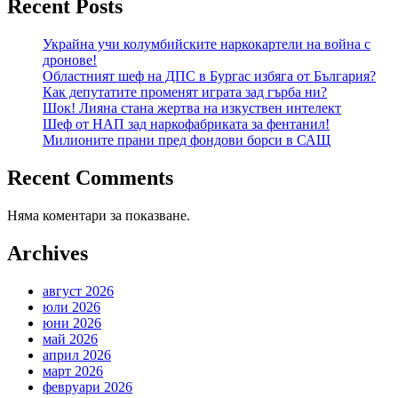
Recent Posts
Украйна учи колумбийските наркокартели на война с
дронове!
Областният шеф на ДПС в Бургас избяга от България?
Как депутатите променят играта зад гърба ни?
Шок! Лияна стана жертва на изкуствен интелект
Шеф от НАП зад наркофабриката за фентанил!
Милионите прани пред фондови борси в САЩ
Recent Comments
Няма коментари за показване.
Archives
август 2026
юли 2026
юни 2026
май 2026
април 2026
март 2026
февруари 2026