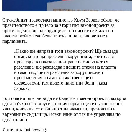
Служебният правосъден министър Крум Зарков обяви, че
правителството е приело за втори път законопроекта за
противодействие на корупцията по високите етажи на
властта, който вече беше гласуван на първо четене в
парламента.
„Какво ще направи този законопроект? Ще създаде
орган, който да преследва корупцията, който да я
преследва в наказателно-правен смисъл като я
разследва, ще разследва висшите етажи на властта
и само тях, ще ги разследва за корупционни
престъпления и само за тях, тоест ще се
съсредоточи, там където наистина боли“, каза
Зарков.
Той обясни още, че за да не бъде този законопроект „чадър за
едни и бухалка за други“, новият орган ще се състои от пет
члена, които ще се събират от парламента, президента и
върховните съдилища. Всеки един от тях ще управлява по
една година.
Източник: bntnews.bg