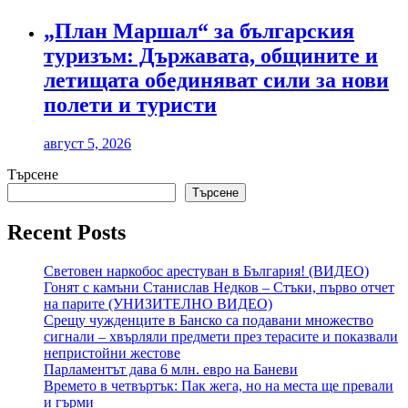
„План Маршал“ за българския
туризъм: Държавата, общините и
летищата обединяват сили за нови
полети и туристи
август 5, 2026
Търсене
Търсене
Recent Posts
Световен наркобос арестуван в България! (ВИДЕО)
Гонят с камъни Станислав Недков – Стъки, първо отчет
на парите (УНИЗИТЕЛНО ВИДЕО)
Срещу чужденците в Банско са подавани множество
сигнали – хвърляли предмети през терасите и показвали
непристойни жестове
Парламентът дава 6 млн. евро на Баневи
Времето в четвъртък: Пак жега, но на места ще превали
и гърми