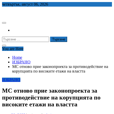
Skip
четвъртък, август 06, 2026
to
СЕДЕМ БГ
content
Търсене
за:
You are Here
Home
ИЗБРАНО
МС отново прие законопроекта за противодействие на
корупцията по високите етажи на властта
ИЗБРАНО
МС отново прие законопроекта за
противодействие на корупцията по
високите етажи на властта