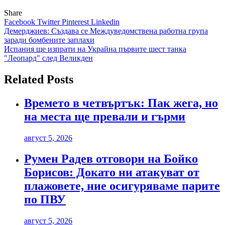
Share
Facebook
Twitter
Pinterest
Linkedin
Навигация
Демерджиев: Създава се Междуведомствена работна група
заради бомбените заплахи
Испания ще изпрати на Украйна първите шест танка
"Леопард" след Великден
Related Posts
Времето в четвъртък: Пак жега, но
на места ще превали и гърми
август 5, 2026
Румен Радев отговори на Бойко
Борисов: Докато ни атакуват от
плажовете, ние осигуряваме парите
по ПВУ
август 5, 2026