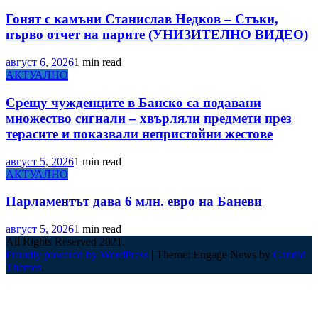
Гонят с камъни Станислав Недков – Стъки,
първо отчет на парите (УНИЗИТЕЛНО ВИДЕО)
август 6, 2026
1 min read
АКТУАЛНО
Срещу чужденците в Банско са подавани
множество сигнали – хвърляли предмети през
терасите и показвали непристойни жестове
август 5, 2026
1 min read
АКТУАЛНО
Парламентът дава 6 млн. евро на Баневи
август 5, 2026
1 min read
All Rights Reserved 2021.
Proudly powered by WordPress
|
Theme: Engage News by
Candid
Themes
.