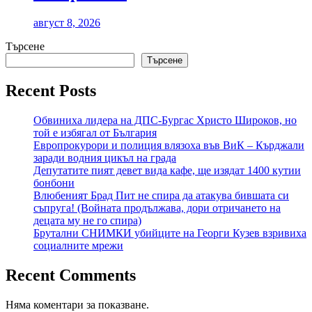
август 8, 2026
Търсене
Търсене
Recent Posts
Обвиниха лидера на ДПС-Бургас Христо Широков, но
той е избягал от България
Европрокурори и полиция влязоха във ВиК – Кърджали
заради водния цикъл на града
Депутатите пият девет вида кафе, ще изядат 1400 кутии
бонбони
Влюбеният Брад Пит не спира да атакува бившата си
съпруга! (Войната продължава, дори отричането на
децата му не го спира)
Брутални СНИМКИ убийците на Георги Кузев взривиха
социалните мрежи
Recent Comments
Няма коментари за показване.