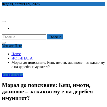
Skip
неделя, август 09, 2026
to
СЕДЕМ БГ
content
Търсене
за:
You are Here
Home
ИСТИНАТА
Морал до поискване: Кеш, имоти, джипове – за какво му
е на деребея имунитет?
ИСТИНАТА
Морал до поискване: Кеш, имоти,
джипове – за какво му е на деребея
имунитет?