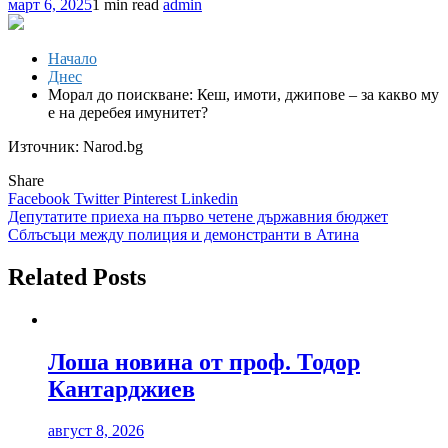
март 6, 2025
1 min read
admin
Начало
Днес
Морал до поискване: Кеш, имоти, джипове – за какво му
е на деребея имунитет?
Източник: Narod.bg
Share
Facebook
Twitter
Pinterest
Linkedin
Навигация
Депутатите приеха на първо четене държавния бюджет
Сблъсъци между полиция и демонстранти в Атина
Related Posts
Лоша новина от проф. Тодор
Кантарджиев
август 8, 2026