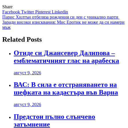
Share
Facebook
Twitter
Pinterest
Linkedin
Навигация
Парис Хилтън отбеляза рождения си ден с уникално парти
Заради високи изисквания: Мис Еротик не може да си намери
мъж
Related Posts
Отиде си Джансевер Далипова –
емблематичният глас на арабеска
август 9, 2026
ВАС: В сила е отстраняването на
шефката на кадастъра във Варна
август 9, 2026
Предстои пълно слънчево
затъмнение