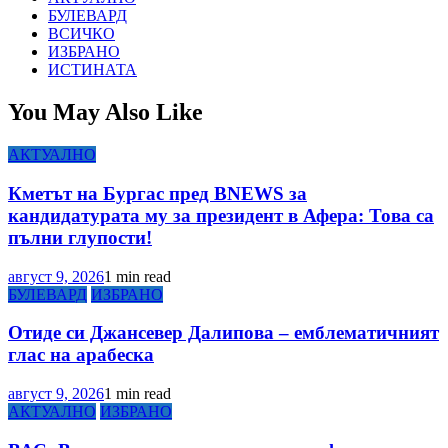
БУЛЕВАРД
ВСИЧКО
ИЗБРАНО
ИСТИНАТА
You May Also Like
АКТУАЛНО
Кметът на Бургас пред BNEWS за
кандидатурата му за президент в Афера: Това са
пълни глупости!
август 9, 2026
1 min read
БУЛЕВАРД
ИЗБРАНО
Отиде си Джансевер Далипова – емблематичният
глас на арабеска
август 9, 2026
1 min read
АКТУАЛНО
ИЗБРАНО