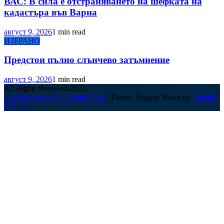
ВАС: В сила е отстраняването на шефката на
кадастъра във Варна
август 9, 2026
1 min read
ИЗБРАНО
Предстои пълно слънчево затъмнение
август 9, 2026
1 min read
All Rights Reserved 2021.
Proudly powered by WordPress
|
Theme: Engage News by
Candid
Themes
.