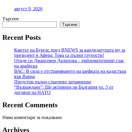
август 9, 2026
Търсене
Търсене
Recent Posts
Кметът на Бургас пред BNEWS за кандидатурата му за
президент в Афера: Това са пълни глупости!
Отиде си Джансевер Далипова – емблематичният глас
на арабеска
ВАС: В сила е отстраняването на шефката на кадастъра
във Варна
Предстои пълно слънчево затъмнение
“Възраждане”: Ще активира ли България чл. 5 от
договор на НАТО
Recent Comments
Няма коментари за показване.
Archives