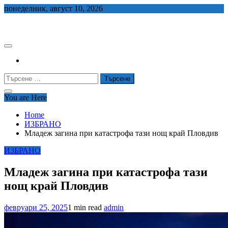
Skip
понеделник, август 10, 2026
to
СЕДЕМ БГ
content
Търсене
за:
You are Here
Home
ИЗБРАНО
Младеж загина при катастрофа тази нощ край Пловдив
ИЗБРАНО
Младеж загина при катастрофа тази
нощ край Пловдив
февруари 25, 2025
1 min read
admin