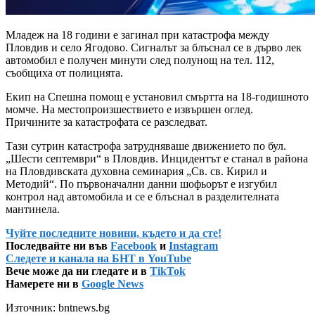
Младеж на 18 години е загинал при катастрофа между
Пловдив и село Ягодово. Сигналът за блъснал се в дърво лек
автомобил е получен минути след полунощ на тел. 112,
съобщиха от полицията.
Екип на Спешна помощ е установил смъртта на 18-годишното
момче. На местопроизшествието е извършен оглед.
Причините за катастрофата се разследват.
Тази сутрин катастрофа затрудняваше движението по бул.
„Шести септември“ в Пловдив. Инцидентът е станал в района
на Пловдивската духовна семинария „Св. св. Кирил и
Методий“. По първоначални данни шофьорът е изгубил
контрол над автомобила и се е блъснал в разделителната
мантинела.
Чуйте последните новини, където и да сте!
Последвайте ни във
Facebook
и
Instagram
Следете и канала на БНТ в YouTube
Вече може да ни гледате и в
TikTok
Намерете ни в
Google News
Източник: bntnews.bg