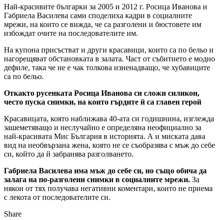
Най-красивите българки за 2005 и 2012 г. Росица Иванова и
Габриела Василева сами споделиха кадри в социалните
мрежи, на които се вижда, че са разголени и бюстовете им
избождат очите на последователите им.
На купона присъстват и други красавици, които са по бельо и
нагорещяват обстановката в залата. Част от събитието е модно
дефиле, така че не е чак толкова изненадващо, че хубавиците
са по бельо.
Откакто русенката Росица Иванова си сложи силикон,
често пуска снимки, на които гърдите й са главен герой
Красавицата, която наближава 40-ата си годишнина, изглежда
зашеметяващо и неслучайно е определяна неофициално за
най-красивата Мис България в историята. А и миската дава
вид на необвързана жена, която не се съобразява с мъж до себе
си, който да й забранява разголването.
Габриела Василева има мъж до себе си, но също обича да
залага на по-разголени снимки в социалните мрежи.
За
някои от тях получава негативни коментари, които не приема
с лекота от последователите си.
Share