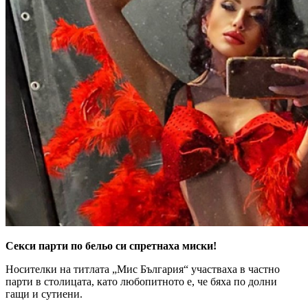
Секси парти по бельо си спретнаха миски!
Носителки на титлата „Мис България“ участваха в частно
парти в столицата, като любопитното е, че бяха по долни
гащи и сутиени.