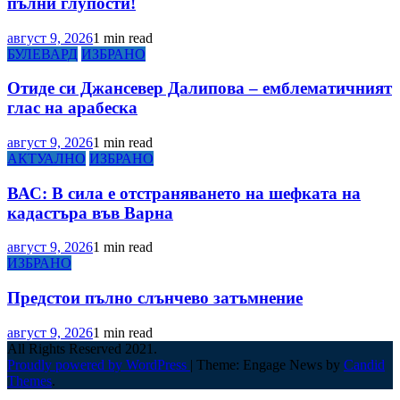
пълни глупости!
август 9, 2026
1 min read
БУЛЕВАРД
ИЗБРАНО
Отиде си Джансевер Далипова – емблематичният
глас на арабеска
август 9, 2026
1 min read
АКТУАЛНО
ИЗБРАНО
ВАС: В сила е отстраняването на шефката на
кадастъра във Варна
август 9, 2026
1 min read
ИЗБРАНО
Предстои пълно слънчево затъмнение
август 9, 2026
1 min read
All Rights Reserved 2021.
Proudly powered by WordPress
|
Theme: Engage News by
Candid
Themes
.