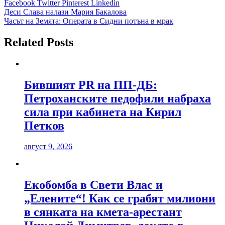
Facebook
Twitter
Pinterest
Linkedin
Навигация
Деси Слава налази Мария Бакалова
Часът на Земята: Операта в Сидни потъна в мрак
Related Posts
Бившият PR на ПП-ДБ:
Петроханските педофили набраха
сила при кабинета на Кирил
Петков
август 9, 2026
Екобомба в Свети Влас и
„Елените“! Как се грабят милиони
в сянката на кмета-арестант