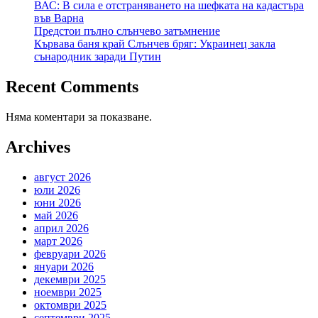
ВАС: В сила е отстраняването на шефката на кадастъра
във Варна
Предстои пълно слънчево затъмнение
Кървава баня край Слънчев бряг: Украинец закла
сънародник заради Путин
Recent Comments
Няма коментари за показване.
Archives
август 2026
юли 2026
юни 2026
май 2026
април 2026
март 2026
февруари 2026
януари 2026
декември 2025
ноември 2025
октомври 2025
септември 2025