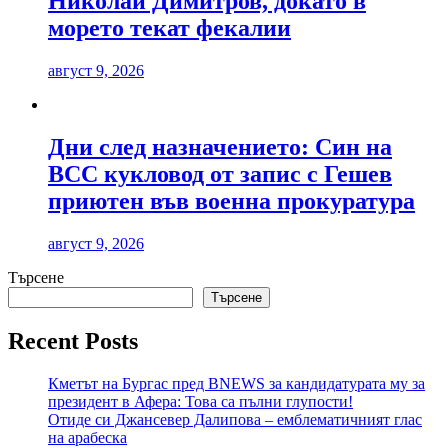
Николай Димитров, докато в
морето текат фекалии
август 9, 2026
Дни след назначението: Син на
ВСС кукловод от запис с Гешев
приютен във военна прокуратура
август 9, 2026
Търсене
Търсене
Recent Posts
Кметът на Бургас пред BNEWS за кандидатурата му за
президент в Афера: Това са пълни глупости!
Отиде си Джансевер Далипова – емблематичният глас
на арабеска