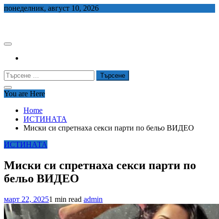
Skip
понеделник, август 10, 2026
to
СЕДЕМ БГ
content
Търсене
за:
You are Here
Home
ИСТИНАТА
Миски си спретнаха секси парти по бельо ВИДЕО
ИСТИНАТА
Миски си спретнаха секси парти по
бельо ВИДЕО
март 22, 2025
1 min read
admin