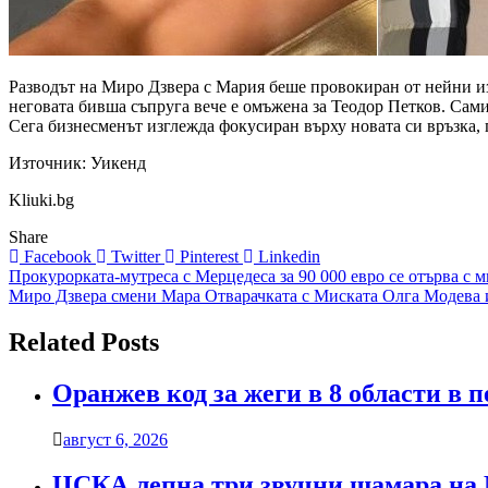
Разводът на Миро Дзвера с Мария беше провокиран от нейни и
неговата бивша съпруга вече е омъжена за Теодор Петков. Самия
Сега бизнесменът изглежда фокусиран върху новата си връзка, 
Източник: Уикенд
Kliuki.bg
Share
Facebook
Twitter
Pinterest
Linkedin
Навигация
Прокурорката-мутреса с Мерцедеса за 90 000 евро се отърва с м
Миро Дзвера смени Мара Отварачката с Миската Олга Модева и
Related Posts
Оранжев код за жеги в 8 области в 
август 6, 2026
ЦСКА лепна три звучни шамара на 