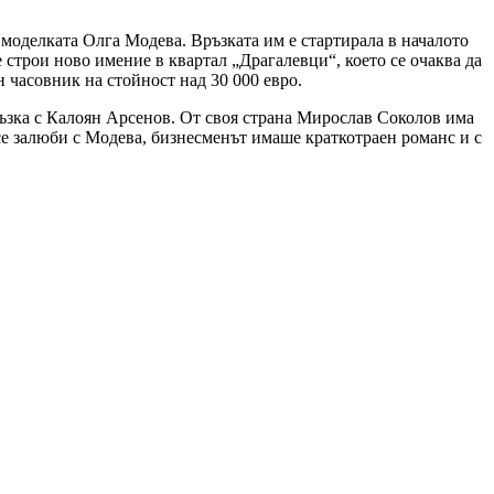
моделката Олга Модева. Връзката им е стартирала в началото
е строи ново имение в квартал „Драгалевци“, което се очаква да
 часовник на стойност над 30 000 евро.
ръзка с Калоян Арсенов. От своя страна Мирослав Соколов има
се залюби с Модева, бизнесменът имаше краткотраен романс и с