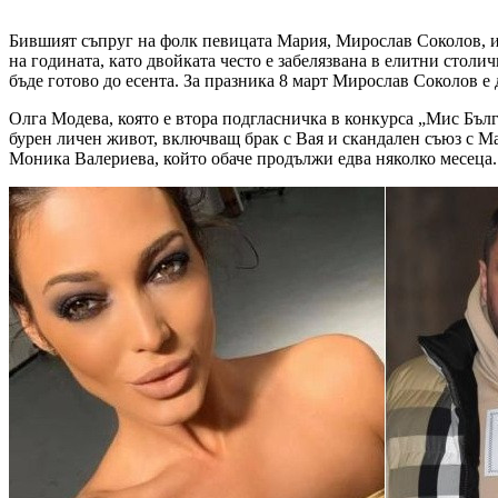
Бившият съпруг на фолк певицата Мария, Мирослав Соколов, из
на годината, като двойката често е забелязвана в елитни столи
бъде готово до есента. За празника 8 март Мирослав Соколов е
Олга Модева, която е втора подгласничка в конкурса „Мис Бълг
бурен личен живот, включващ брак с Вая и скандален съюз с Ма
Моника Валериева, който обаче продължи едва няколко месеца.