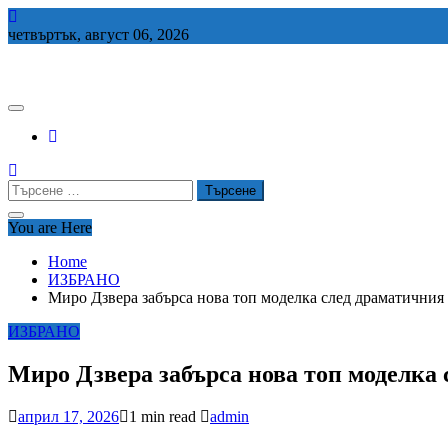
Skip
to
четвъртък, август 06, 2026
content
СЕДЕМ БГ
Търсене
за:
You are Here
Home
ИЗБРАНО
Миро Дзвера забърса нова топ моделка след драматичния 
ИЗБРАНО
Миро Дзвера забърса нова топ моделка
април 17, 2026
1 min read
admin