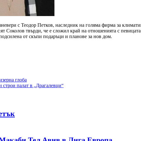
зневери с Теодор Петков, наследник на голяма фирма за климат
т Соколов твърди, че е сложил край на отношенията с певицата о
подсилена от скъпи подаръци и планове за нов дом.
изерна глоба
 строи палат в „Драгалевци“
петък
Макаби Тел Авив в Лига Европа