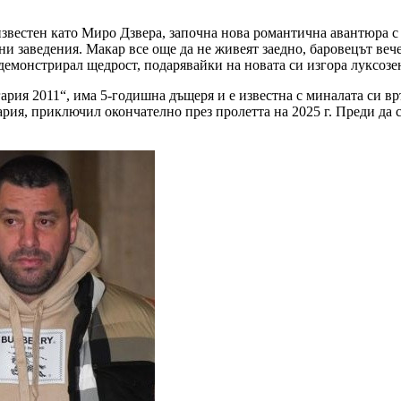
вестен като Миро Дзвера, започна нова романтична авантюра с 
чни заведения. Макар все още да не живеят заедно, баровецът веч
 демонстрирал щедрост, подарявайки на новата си изгора луксозен
ария 2011“, има 5-годишна дъщеря и е известна с миналата си в
рия, приключил окончателно през пролетта на 2025 г. Преди да 