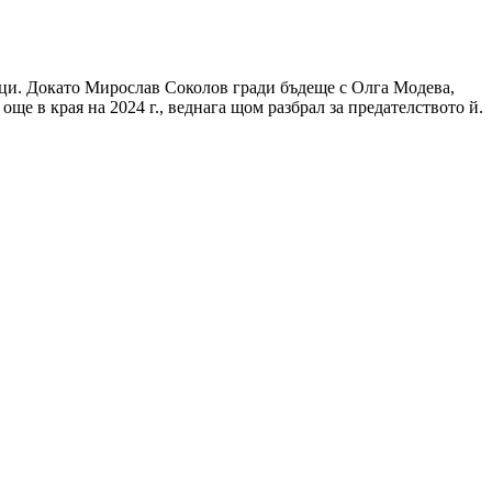
ици. Докато Мирослав Соколов гради бъдеще с Олга Модева,
ще в края на 2024 г., веднага щом разбрал за предателството й.