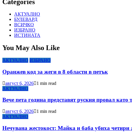
Categories
АКТУАЛНО
БУЛЕВАРД
ВСИЧКО
ИЗБРАНО
ИСТИНАТА
You May Also Like
АКТУАЛНО
ИЗБРАНО
Оранжев код за жеги в 8 области в петък
август 6, 2026
1 min read
АКТУАЛНО
Вече пета година представят руския провал като 
август 6, 2026
1 min read
АКТУАЛНО
Нечувана жестокост: Майка и баба убиха четири 