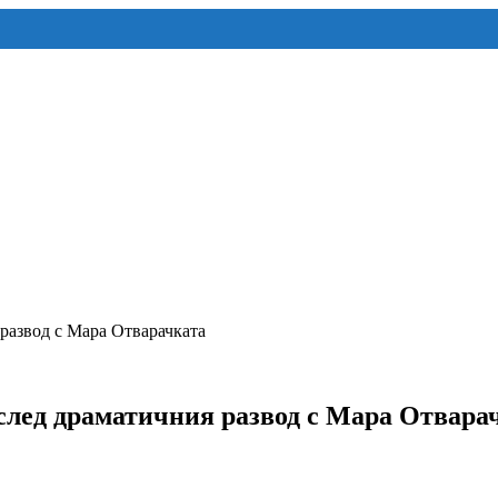
развод с Мара Отварачката
 след драматичния развод с Мара Отвара