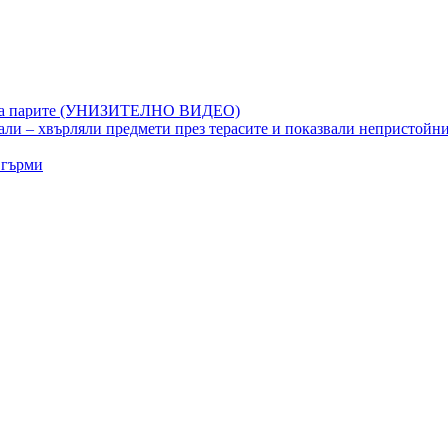
ет на парите (УНИЗИТЕЛНО ВИДЕО)
ли – хвърляли предмети през терасите и показвали непристойн
 гърми