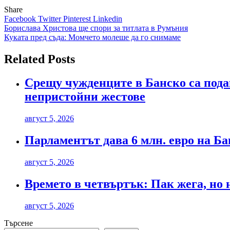
Share
Facebook
Twitter
Pinterest
Linkedin
Навигация
Борислава Христова ще спори за титлата в Румъния
Куката пред съда: Момчето молеше да го снимаме
Related Posts
Срещу чужденците в Банско са пода
непристойни жестове
август 5, 2026
Парламентът дава 6 млн. евро на Б
август 5, 2026
Времето в четвъртък: Пак жега, но 
август 5, 2026
Търсене