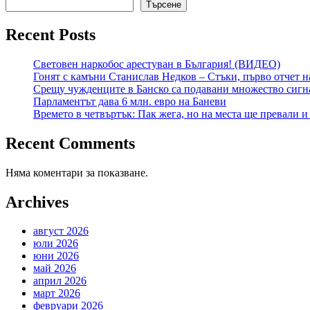
Търсене
Recent Posts
Световен наркобос арестуван в България! (ВИДЕО)
Гонят с камъни Станислав Недков – Стъки, първо отч
Срещу чужденците в Банско са подавани множество сигна
Парламентът дава 6 млн. евро на Баневи
Времето в четвъртък: Пак жега, но на места ще превали и
Recent Comments
Няма коментари за показване.
Archives
август 2026
юли 2026
юни 2026
май 2026
април 2026
март 2026
февруари 2026