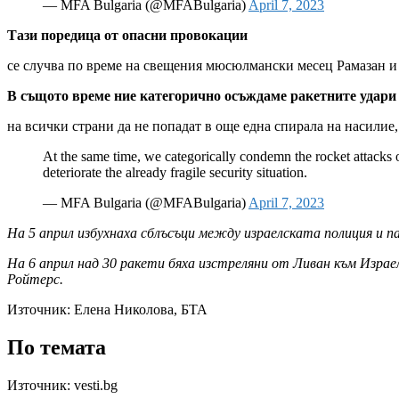
— MFA Bulgaria (@MFABulgaria)
April 7, 2023
Тази поредица от опасни провокации
се случва по време на свещения мюсюлмански месец Рамазан и 
В същото време ние категорично осъждаме ракетните удари
на всички страни да не попадат в още една спирала на насилие
At the same time, we categorically condemn the rocket attacks on
deteriorate the already fragile security situation.
— MFA Bulgaria (@MFABulgaria)
April 7, 2023
На 5 април избухнаха сблъсъци между израелската полиция и 
На 6 април над 30 ракети бяха изстреляни от Ливан към Израе
Ройтерс.
Източник:
Елена Николова, БТА
По темата
Източник: vesti.bg