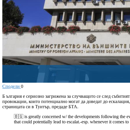
Сподели
0
Б
ългария е сериозно загрижена за случващото се след събития
провокации, които потенциално могат да доведат до ескалация
страницата си в Туитър, предаде БТА.
🇧🇬 is greatly concerned w/ the developments following the e
that could potentially lead to escalat.-esp. whenever it comes to