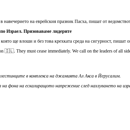
в навечерието на еврейския празник Пасха, пишат от ведомство
 по Израел. Призоваваме лидерите
, която ще влоши и без това крехката среда на сигурност, пишат
 🇮🇱. They must cease immediately. We call on the leaders of all sides n
палестинците в комплекса на джамията Ал Акса в Йерусалим.
л на фона на ескалиращото напрежение след нахлуването на изр