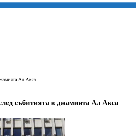
джамията Ал Акса
след събитията в джамията Ал Акса