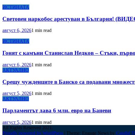
ИСТИНАТА
Световен наркобос арестуван в България! (ВИДЕ
август 6, 2026
1 min read
ИСТИНАТА
Гонят с камъни Станислав Недков – Стъки, пъ
август 6, 2026
1 min read
АКТУАЛНО
Срещу чужденците в Банско са подавани множеств
август 5, 2026
1 min read
АКТУАЛНО
Парламентът дава 6 млн. евро на Баневи
август 5, 2026
1 min read
All Rights Reserved 2021.
Proudly powered by WordPress
|
Theme: Engage News by
Candid T