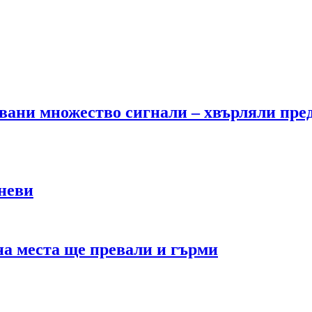
вани множество сигнали – хвърляли пред
аневи
на места ще превали и гърми