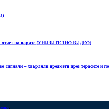
О)
рво отчет на парите (УНИЗИТЕЛНО ВИДЕО)
о сигнали – хвърляли предмети през терасите и п
hemes
.