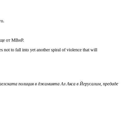
то.
 още от МВнР.
ot to fall into yet another spiral of violence that will
аелската полиция в джамията Ал Акса в Йерусалим, предаде