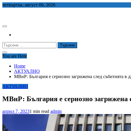
Skip
четвъртък, август 06, 2026
to
СЕДЕМ БГ
content
Търсене
за:
You are Here
Home
АКТУАЛНО
МВнР: България е сериозно загрижена след събитията в 
АКТУАЛНО
МВнР: България е сериозно загрижена 
април 7, 2023
1 min read
admin