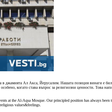
та в джамията Ал Акса, Йерусалим. Нашата позиция винаги е бил
, особено, когато става въпрос за религиозни ценности. Това н
vents at the Al-Aqsa Mosque. Our principled position has always been 
 religious values&feelings.