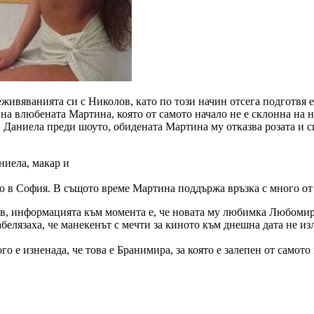
еживяванията си с Николов, като по този начин отсега подготвя 
е на влюбената Мартина, която от самото начало не е склонна на 
, Даниела преди шоуто, обидената Мартина му отказва розата и с
ниела, макар и
о в София. В същото време Мартина поддържа връзка с много от 
, информацията към момента е, че новата му любимка Любомира е
елязаха, че манекенът с мечти за киното към днешна дата не изл
го е изненада, че това е Бранимира, за която е залепен от самото