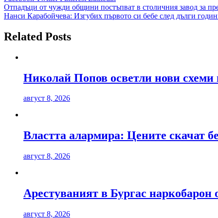
Навигация
Отпадъци от чужди общини постъпват в столичния завод за пр
Нанси Карабойчева: Изгубих първото си бебе след дълги годин
Related Posts
Николай Попов осветли нови схеми 
август 8, 2026
Властта алармира: Цените скачат б
август 8, 2026
Арестуваният в Бургас наркобарон 
август 8, 2026