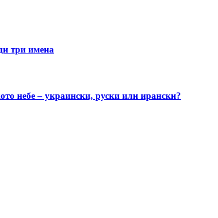
ди три имена
ото небе – украински, руски или ирански?