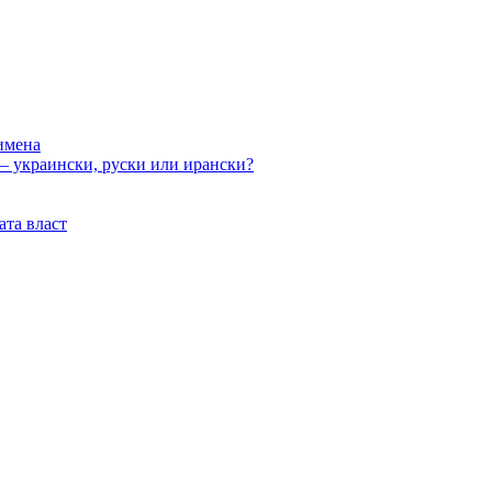
имена
 – украински, руски или ирански?
ата власт