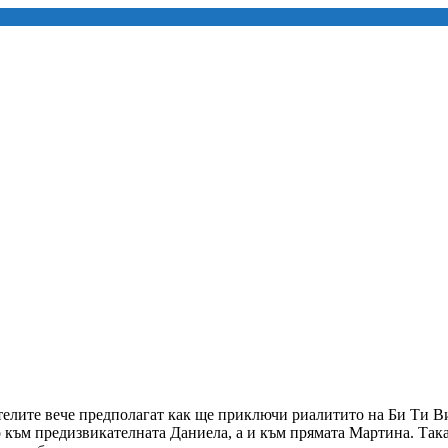
ителите вече предполагат как ще приключи риалитито на Би Ти В
към предизвикателната Даниела, а и към прямата Мартина. Така и