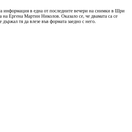
ата информация в една от последните вечери на снимки в Шри
 на Ергена Мартин Николов. Оказало се, че двамата са се
е държал тя да влезе във формата заедно с него.