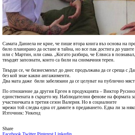
Самата Даниела не крие, че пише втора книга въз основа на пр
било планирано да остане в тайна, но все пак достига до ушит
или с Мартин, или сама. „Когато разбира, че Елвиса в познавал
твърдят запознати, които са били на снимачния терен.
Твърди се, че бизнесменът до днес продължава да се среща с Да
без кой знае какви ангажименти.
Два мата даже били забелязани да се целуват на публично мяст
По отношение да другия Ерген в продукцията – Виктор Русинов
единствената в сърцето му. Наблюдателни фенове на формата заб
участничката в третия сезон Валерия. Но в социалните
мрежи той следва една от дамите в предаването. Едва ли за няко
Източник: Уикенд
Share
Facebook
Twitter
Pinterest
Linkedin