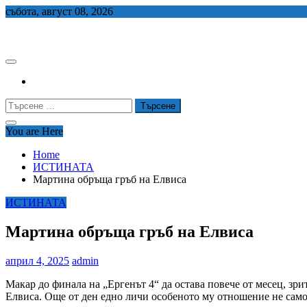
Skip
събота, август 08, 2026
to
СЕДЕМ БГ
content
Търсене
за:
You are Here
Home
ИСТИНАТА
Мартина обръща гръб на Елвиса
ИСТИНАТА
Мартина обръща гръб на Елвиса
април 4, 2025
admin
Макар до финала на „Ергенът 4“ да остава повече от месец, зр
Елвиса. Още от ден едно личи особеното му отношение не само 