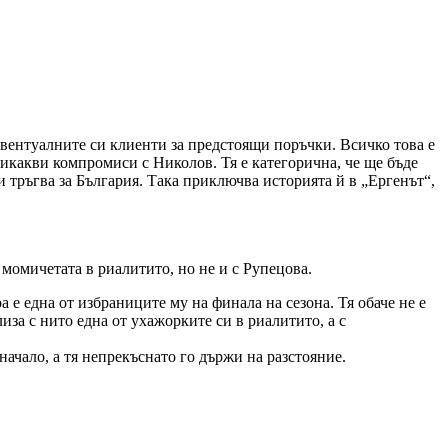
евентуалните си клиенти за предстоящи поръчки. Всичко това е
никакви компромиси с Николов. Тя е категорична, че ще бъде
и тръгва за България. Така приключва историята й в „Ергенът“,
момичетата в риалитито, но не и с Рупецова.
 една от избраниците му на финала на сезона. Тя обаче не е
иза с нито една от ухажорките си в риалитито, а с
 начало, а тя непрекъснато го държи на разстояние.