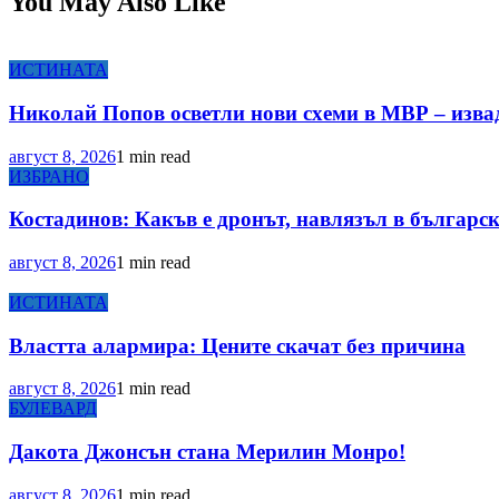
You May Also Like
ИСТИНАТА
Николай Попов осветли нови схеми в МВР – изва
август 8, 2026
1 min read
ИЗБРАНО
Костадинов: Какъв е дронът, навлязъл в българск
август 8, 2026
1 min read
ИСТИНАТА
Властта алармира: Цените скачат без причина
август 8, 2026
1 min read
БУЛЕВАРД
Дакота Джонсън стана Мерилин Монро!
август 8, 2026
1 min read