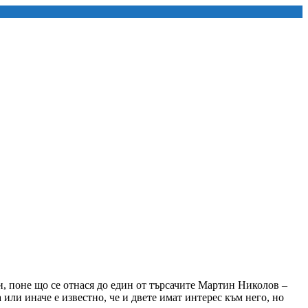
и, поне що се отнася до един от търсачите Мартин Николов –
ли иначе е известно, че и двете имат интерес към него, но