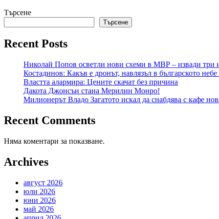
Търсене
Търсене
Recent Posts
Николай Попов осветли нови схеми в МВР – извади три 
Костадинов: Какъв е дронът, навлязъл в българското небе
Властта алармира: Цените скачат без причина
Дакота Джонсън стана Мерилин Монро!
Милионерът Владо Загатото искал да снабдява с кафе нов
Recent Comments
Няма коментари за показване.
Archives
август 2026
юли 2026
юни 2026
май 2026
април 2026