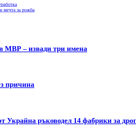
еработка
и мечта за рожба
в МВР – извади три имена
ез причина
от Украйна ръководел 14 фабрики за дро