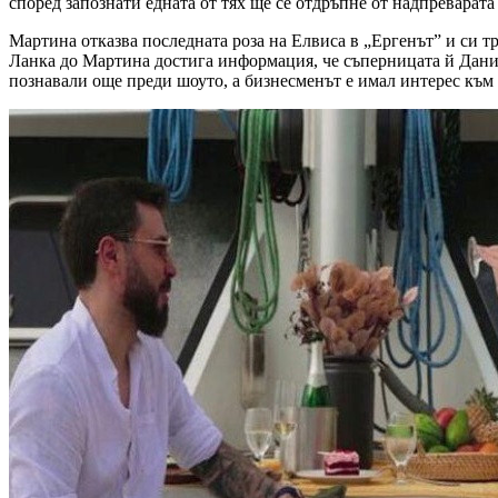
според запознати едната от тях ще се отдръпне от надпреварат
Мартина отказва последната роза на Елвиса в „Ергенът” и си т
Ланка до Мартина достига информация, че съперницата й Дание
познавали още преди шоуто, а бизнесменът е имал интерес към т