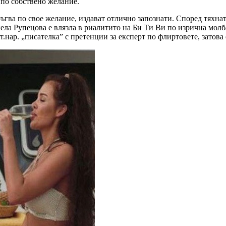
а по собствено желание.
ръгва по свое желание, издават отлично запознати. Според тяхн
ла Рупецова е влязла в риалитито на Би Ти Ви по изрична молба
.нар. „писателка” с претенции за експерт по флиртовете, затова 