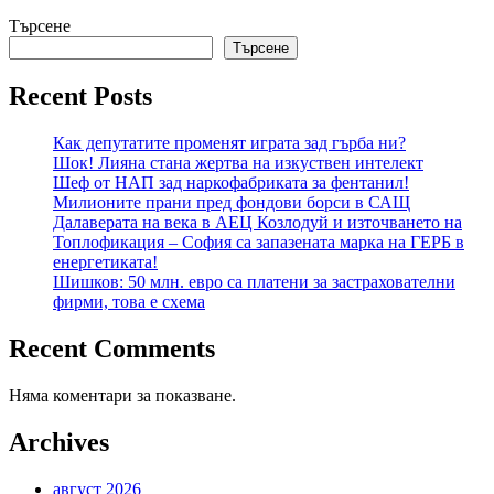
Търсене
Търсене
Recent Posts
Как депутатите променят играта зад гърба ни?
Шок! Лияна стана жертва на изкуствен интелект
Шеф от НАП зад наркофабриката за фентанил!
Милионите прани пред фондови борси в САЩ
Далаверата на века в АЕЦ Козлодуй и източването на
Топлофикация – София са запазената марка на ГЕРБ в
енергетиката!
Шишков: 50 млн. евро са платени за застрахователни
фирми, това е схема
Recent Comments
Няма коментари за показване.
Archives
август 2026