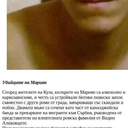
Убийците на Мариян
Според жителите на Кула, килърите на Мариян са алкохолно и
наркозависими, и често са устройвали битови пиянски запои
съвместно с други роми от града, завършващи със скандали и
побои. Двамата мъже са сочени като част от каналджийска
банда за прекарване на мигранти към Сърбия, ръководена от
представители на влиятелната ромска фамилия от Видин
Аликовците.