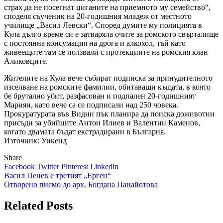
страх да не посегнат циганите на приемното му семейство“,
споделя съученик на 20-годишния младеж от местното
училище „Васил Левски“. Според думите му полицията в
Кула дълго време си е затваряла очите за ромското свърталище
с постоянна консумация на дрога и алкохол, тъй като
живеещите там се ползвали с протекциите на ромския клан
Аликовците.
Жителите на Кула вече събират подписка за принудителното
изселване на ромските фамилии, обитаващи къщата, в която
бе брутално убит, разфасован и подпален 20-годишният
Мариян, като вече са се подписали над 250 човека.
Прокуратурата във Видин пък планира да поиска доживотни
присъди за убийците Антон Илиев и Валентин Каменов,
когато двамата бъдат екстрадирани в България.
Източник: Уикенд
Share
Facebook
Twitter
Pinterest
Linkedin
Навигация
Васил Пенев е третият „Ерген“
Отворено писмо до арх. Богдана Панайотова
Related Posts