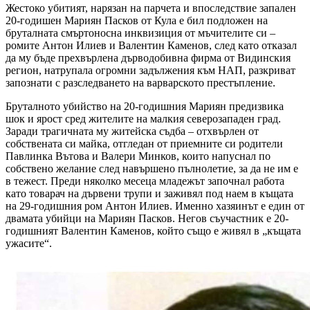
Жестоко убитият, нарязан на парчета и впоследствие запален
20-годишен Мариян Пасков от Кула е бил подложен на
бруталната смъртоносна инквизиция от мъчителите си –
ромите Антон Илиев и Валентин Каменов, след като отказал
да му бъде прехвърлена дърводобивна фирма от Видинския
регион, натрупала огромни задължения към НАП, разкриват
запознати с разследването на варварското престъпление.
Бруталното убийство на 20-годишния Мариян предизвика
шок и ярост сред жителите на малкия северозападен град.
Заради трагичната му житейска съдба – отхвърлен от
собствената си майка, отгледан от приемните си родители
Павлинка Вътова и Валери Минков, които напуснал по
собствено желание след навършено пълнолетие, за да не им е
в тежест. Преди няколко месеца младежът започнал работа
като товарач на дървени трупи и заживял под наем в къщата
на 29-годишния ром Антон Илиев. Именно хазяинът е един от
двамата убийци на Мариян Пасков. Негов съучастник е 20-
годишният Валентин Каменов, който също е живял в „къщата
ужасите“.