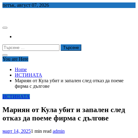
Skip
петък, август 07, 2026
to
СЕДЕМ БГ
content
Търсене
за:
You are Here
Home
ИСТИНАТА
Мариян от Кула убит и запален след отказ да поеме
фирма с дългове
ИСТИНАТА
Мариян от Кула убит и запален след
отказ да поеме фирма с дългове
март 14, 2025
1 min read
admin