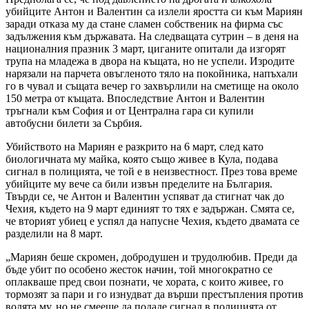
убийците Антон и Валентин са излели яростта си към Мариян
заради отказа му да стане сламен собственик на фирма със
задължения към държавата. На следващата сутрин – в деня на
националния празник 3 март, циганите опитали да изгорят
трупа на младежа в двора на къщата, но не успели. Изродите
нарязали на парчета овъгленото тяло на покойника, напъхали
го в чувал и същата вечер го захвърлили на сметище на около
150 метра от къщата. Впоследствие Антон и Валентин
тръгнали към София и от Централна гара си купили
автобусни билети за Сърбия.
Убийството на Мариян е разкрито на 6 март, след като
биологичната му майка, която също живее в Кула, подава
сигнал в полицията, че той е в неизвестност. През това време
убийците му вече са били извън пределите на България.
Твърди се, че Антон и Валентин успяват да стигнат чак до
Чехия, където на 9 март единият то тях е задържан. Смята се,
че вторият убиец е успял да напусне Чехия, където двамата се
разделили на 8 март.
„Мариян беше скромен, добродушен и трудолюбив. Преди да
бъде убит по особено жесток начин, той многократно се
оплакваше пред свои познати, че хората, с които живее, го
тормозят за пари и го изнудват да върши престъпления против
волята му, но не смееше да подаде сигнал в полицията от