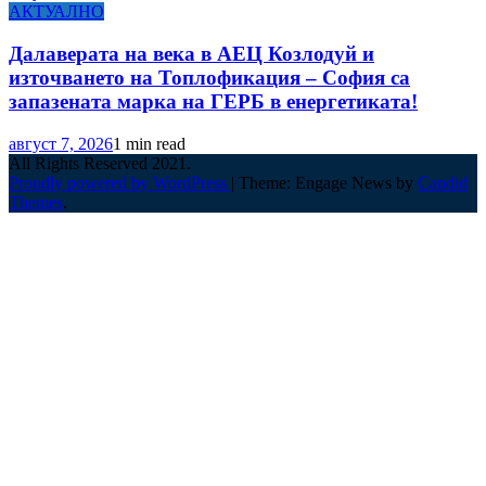
АКТУАЛНО
Далаверата на века в АЕЦ Козлодуй и
източването на Топлофикация – София са
запазената марка на ГЕРБ в енергетиката!
август 7, 2026
1 min read
All Rights Reserved 2021.
Proudly powered by WordPress
|
Theme: Engage News by
Candid
Themes
.