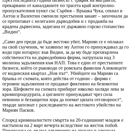
През последната година бизнесът с трафик на мигранти,
прекарвани от каналджиите по трасета край контролно-
пропускателния пункт със Сърбия – Връшка Чука, секнал и
Антон и Валентин сменили престъпния занаят – започнали да
се препитават с нелегален дърводобив и с продажба на
крадена дървесина, задигана от държавно горско стопанство
„Видин“.
„Само ден преди да бъде жестоко убит, Мариян се е оплакал
на свой съученик, че хазяинът му Антон го принуждавал да го
води при нотариус във Видин, за да му бъде прехвърлена
собствеността на дърводобивна фирма, натрупала над 3
милиона задължения към НАП. Това е един от престъпните
бизнеси, който се ръководи от ромската фамилия Аликовците
от видинския квартал „Нов път“. Убийците на Мариян са
брънка от схемата, която действа от години – фирми с
огромни задължения се продават фиктивно на безимотни
хора. Шефовете на схемата прибират няколко хиляди лева за
кримипроцедурата, а циганите принуждават чрез сила
невинни и беззащитни хора да поемат цялата отговорност“,
твърди запознат с разследването на жестокото убийство на
Мариян Пасков.
Според криминалистите смъртта на 20-годишният младеж е
настъпила на 2 март вечерта вследствие на жесток побой.
Предполага се, че под давлението на дрогата и алкохола