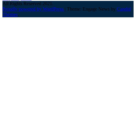
All Rights Reserved 2021.
Proudly powered by WordPress
|
Theme: Engage News by
Candid
Themes
.