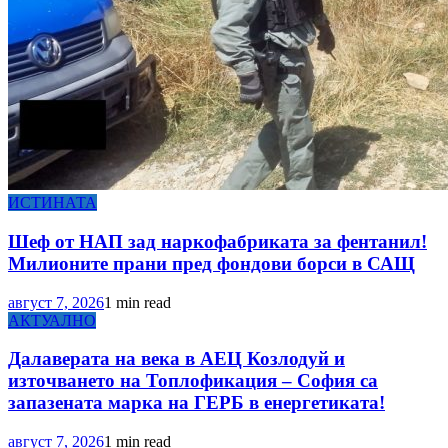
ИСТИНАТА
Шеф от НАП зад наркофабриката за фентанил!
Милионите прани пред фондови борси в САЩ
август 7, 2026
1 min read
АКТУАЛНО
Далаверата на века в АЕЦ Козлодуй и
източването на Топлофикация – София са
запазената марка на ГЕРБ в енергетиката!
август 7, 2026
1 min read