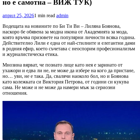
но е самотна – ВИЖ ТУК)
април 25, 2026
1 min read
admin
Водещата на новините по Би Ти Ви – Лиляна Боянова,
наскоро бе обявена за модна икона от Академията за мода,
която връчва призовете на популярни личности всяка година.
Действително Лили е една от най-стилните и елегантни дами
в родния ефир, което съчетава с неоспорим професионализъм
и журналистическа етика.
Мнозина вярват, че познато лице като нея е заринато от
ухажори и едва ли не, не може да избере на кого да пристане,
но… уви, не е така. Да, свалячи наоколо бол, но и Боянова
като колежката си Виктория Петрова, от години си кукува
сама. Не може и не може да намери мъж за сериозни
отношения.