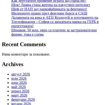
Как депутатите променят играта зад гърба ни?
Шок! Лияна стана жертва на изкуствен интелект
Шеф от НАП зад наркофабриката за фентанил!
Милионите прани пред фондови борси в САЩ
Далаверата на века в АЕЦ Козлодуй и източването на
Топлофикация – София са запазената марка на ГЕРБ в
енергетиката!
Шишков: 50 млн. евро са платени за застрахователни
фирми, това е схема
Recent Comments
Няма коментари за показване.
Archives
август 2026
юли 2026
юни 2026
май 2026
април 2026
март 2026
февруари 2026
януари 2026