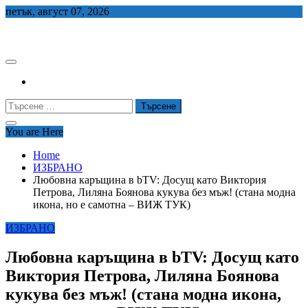
Skip
петък, август 07, 2026
to
СЕДЕМ БГ
content
Търсене
за:
You are Here
Home
ИЗБРАНО
Любовна каръщина в bTV: Досущ като Виктория
Петрова, Лиляна Боянова кукува без мъж! (стана модна
икона, но е самотна – ВИЖ ТУК)
ИЗБРАНО
Любовна каръщина в bTV: Досущ като
Виктория Петрова, Лиляна Боянова
кукува без мъж! (стана модна икона,