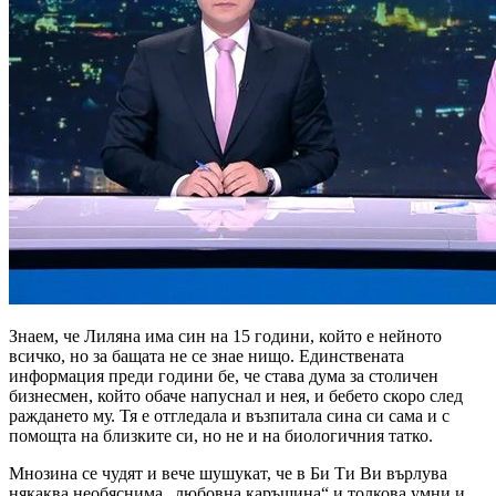
Знаем, че Лиляна има син на 15 години, който е нейното
всичко, но за бащата не се знае нищо. Единствената
информация преди години бе, че става дума за столичен
бизнесмен, който обаче напуснал и нея, и бебето скоро след
раждането му. Тя е отгледала и възпитала сина си сама и с
помощта на близките си, но не и на биологичния татко.
Мнозина се чудят и вече шушукат, че в Би Ти Ви върлува
някаква необяснима „любовна каръщина“ и толкова умни и