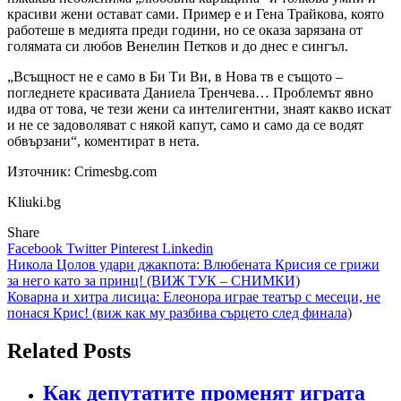
красиви жени остават сами. Пример е и Гена Трайкова, която
работеше в медията преди години, но се оказа зарязана от
голямата си любов Венелин Петков и до днес е сингъл.
„Всъщност не е само в Би Ти Ви, в Нова тв е същото –
погледнете красивата Даниела Тренчева… Проблемът явно
идва от това, че тези жени са интелигентни, знаят какво искат
и не се задоволяват с някой капут, само и само да се водят
обвързани“, коментират в нета.
Източник: Crimesbg.com
Kliuki.bg
Share
Facebook
Twitter
Pinterest
Linkedin
Навигация
Никола Цолов удари джакпота: Влюбената Крисия се грижи
за него като за принц! (ВИЖ ТУК – СНИМКИ)
Коварна и хитра лисица: Елеонора играе театър с месеци, не
понася Крис! (виж как му разбива сърцето след финала)
Related Posts
Как депутатите променят играта