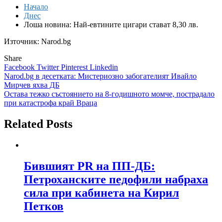
Начало
Днес
Лоша новина: Най-евтините цигари стават 8,30 лв.
Източник: Narod.bg
Share
Facebook
Twitter
Pinterest
Linkedin
Навигация
Narod.bg в десетката: Мистериозно забогателият Ивайло
Мирчев яхва ДБ
Остава тежко състоянието на 8-годишното момче, пострадало
при катастрофа край Враца
Related Posts
Бившият PR на ПП-ДБ:
Петроханските педофили набраха
сила при кабинета на Кирил
Петков