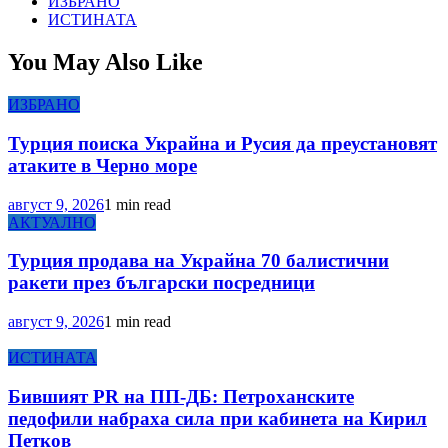
ИЗБРАНО
ИСТИНАТА
You May Also Like
ИЗБРАНО
Турция поиска Украйна и Русия да преустановят
атаките в Черно море
август 9, 2026
1 min read
АКТУАЛНО
Турция продава на Украйна 70 балистични
ракети през български посредници
август 9, 2026
1 min read
ИСТИНАТА
Бившият PR на ПП-ДБ: Петроханските
педофили набраха сила при кабинета на Кирил
Петков