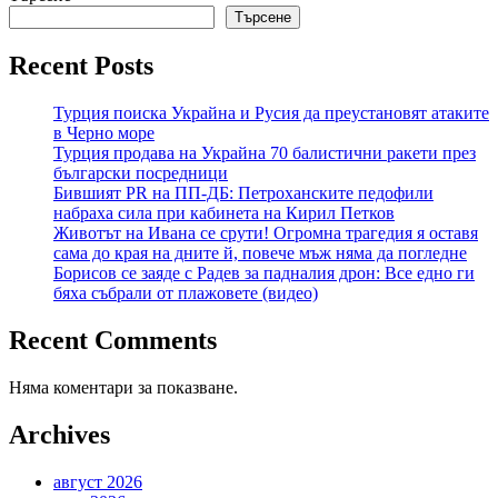
Търсене
Recent Posts
Турция поиска Украйна и Русия да преустановят атаките
в Черно море
Турция продава на Украйна 70 балистични ракети през
български посредници
Бившият PR на ПП-ДБ: Петроханските педофили
набраха сила при кабинета на Кирил Петков
Животът на Ивана се срути! Огромна трагедия я оставя
сама до края на дните й, повече мъж няма да погледне
Борисов се заяде с Радев за падналия дрон: Все едно ги
бяха събрали от плажовете (видео)
Recent Comments
Няма коментари за показване.
Archives
август 2026