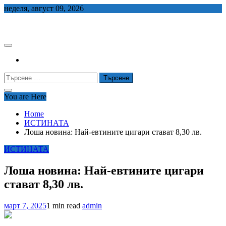
Skip
неделя, август 09, 2026
to
СЕДЕМ БГ
content
Търсене
за:
You are Here
Home
ИСТИНАТА
Лоша новина: Най-евтините цигари стават 8,30 лв.
ИСТИНАТА
Лоша новина: Най-евтините цигари
стават 8,30 лв.
март 7, 2025
1 min read
admin