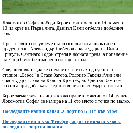
Локомотив София победи Берое с минималното 1:0 в мач от
13-ия кръг на Първа лига. Даниъл Ками отбеляза победния
гол.
През първото полувреме старозагорци бяха по-активен в
преден план. Александър Любенов спаси удари на Вини
Трибуле, Сантиаго Годой стреля в дясната греда, а попадение
на Енцо Ойос бе отменено поради засада.
След почивката „железничарите“ стигнаха до успеха на
стадион „Берое“ в Стара Загора. Родриго Гарсия Ачинели
спаси удар с глава на Калоян Кръстев, но Даниъл Ками се
разписа при добавката с единствения точен удар за гостите.
Берое заема 9-ата позиция в класирането с актив от 14 пункта.
Локомотив София се намира на 11-ото място с точка по-малко.
Последвайте нашия канал „Спорт по БНТ“ във Viber
Последвайте ни и във Фейсбук, за да сте винаги в час с
последните спортни новини