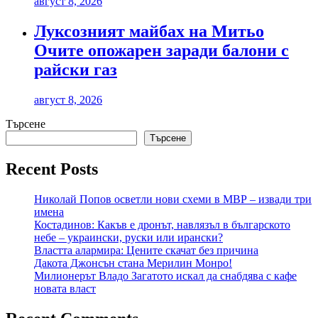
август 8, 2026
Луксозният майбах на Митьо
Очите опожарен заради балони с
райски газ
август 8, 2026
Търсене
Търсене
Recent Posts
Николай Попов осветли нови схеми в МВР – извади три
имена
Костадинов: Какъв е дронът, навлязъл в българското
небе – украински, руски или ирански?
Властта алармира: Цените скачат без причина
Дакота Джонсън стана Мерилин Монро!
Милионерът Владо Загатото искал да снабдява с кафе
новата власт