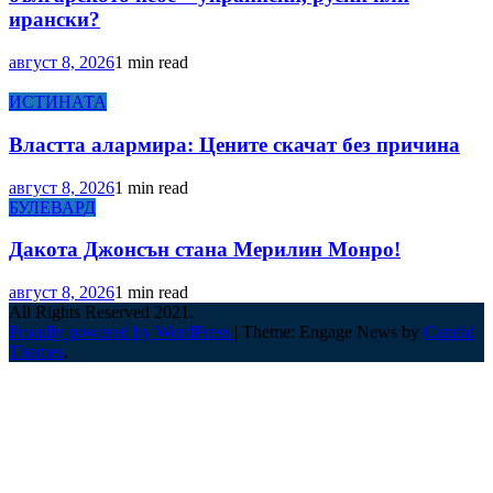
ирански?
август 8, 2026
1 min read
ИСТИНАТА
Властта алармира: Цените скачат без причина
август 8, 2026
1 min read
БУЛЕВАРД
Дакота Джонсън стана Мерилин Монро!
август 8, 2026
1 min read
All Rights Reserved 2021.
Proudly powered by WordPress
|
Theme: Engage News by
Candid
Themes
.