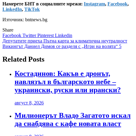
Намерете БНТ в социалните мрежи:
Instagram
,
Facebook
,
LinkedIn
,
TikTok
Източник: bntnews.bg
Share
Facebook
Twitter
Pinterest
Linkedin
Навигация
Депутатите приеха Пътна карта за климатична неутралност
Викингът Даниел Димов се разделя с „Игри на волята“ 5
Related Posts
Костадинов: Какъв е дронът,
навлязъл в българското небе –
украински, руски или ирански?
август 8, 2026
Милионерът Владо Загатото искал
да снабдява с кафе новата власт