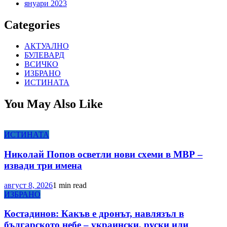
януари 2023
Categories
АКТУАЛНО
БУЛЕВАРД
ВСИЧКО
ИЗБРАНО
ИСТИНАТА
You May Also Like
ИСТИНАТА
Николай Попов осветли нови схеми в МВР –
извади три имена
август 8, 2026
1 min read
ИЗБРАНО
Костадинов: Какъв е дронът, навлязъл в
българското небе – украински, руски или