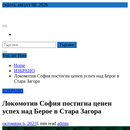
Skip
събота, август 08, 2026
to
СЕДЕМ БГ
content
Търсене
за:
You are Here
Home
ИЗБРАНО
Локомотив София постигна ценен успех над Берое в
Стара Загора
ИЗБРАНО
Локомотив София постигна ценен
успех над Берое в Стара Загора
октомври 6, 2023
1 min read
admin