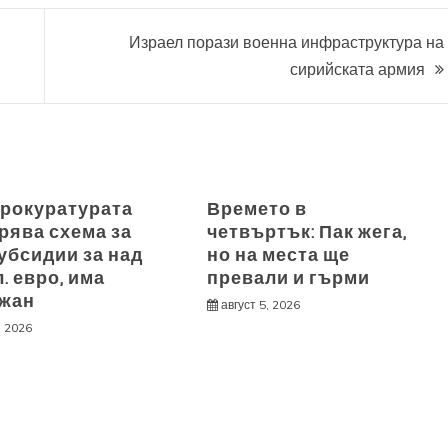
Израел порази военна инфраструктура на
сирийската армия
рокуратурата
Времето в
рява схема за
четвъртък: Пак жега,
убсидии за над
но на места ще
л. евро, има
превали и гърми
жан
август 5, 2026
, 2026