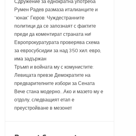
Сдружение за еднократна употреба
Румен Радев размаза италианците и
“юнак” Гюров: Чуждестранните
политици да се запознаят с фактите
преди да коментират страната ни!
Европрокуратурата проверява схема
за евросубсидии за над 350 хил. евро,
има задържан
Тръмп и войната му с комунистите:
Левицата превзе Демократите на
предварителните избори за Сената
Вече стана модерно…Ако и мазето му е
отдолу, следващият етап е
преустройване в мезонет