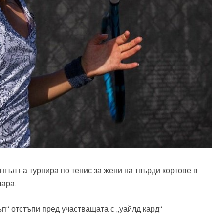
нгъл на турнира по тенис за жени на твърди кортове в
лара.
п“ отстъпи пред участващата с „уайлд кард“