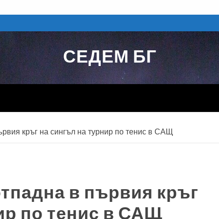
СЕДЕМ БГ
ървия кръг на сингъл на турнир по тенис в САЩ
отпадна в първия кръг
ир по тенис в САЩ