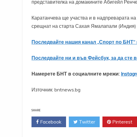
представителка на домакините Абигейл Ренчели
Каратанчева ще участва и в надпреварата на
срещнат на старта Сахая Ямалапали (Индия) 
Последвайте нашия канал „Спорт по БНТ“ 
Последвайте ни и във Фейсбук, за да сте 
Намерете БНТ в социалните мрежи:
Instag
Източник: bntnews.bg
SHARE
Facebook
Twitter
Pinterest