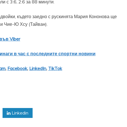
 с 3:6, 2:6 за 88 минути.
 двойки, където заедно с рускинята Мария Кононова ще
и Чие-Ю Хсу (Тайван).
във Viber
винаги в час с последните спортни новини
ram
,
Facebook
,
LinkedIn
,
TikTok
Linkedin