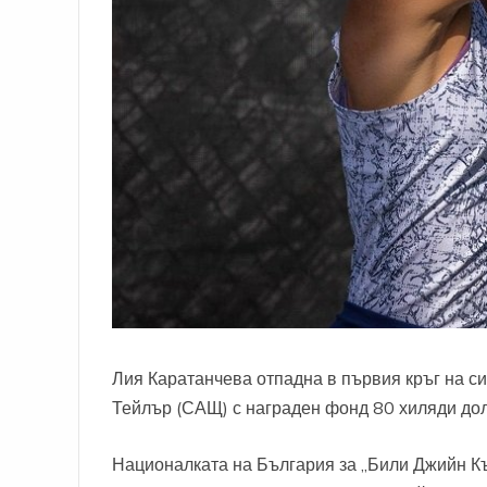
Лия Каратанчева отпадна в първия кръг на си
Тейлър (САЩ) с награден фонд 80 хиляди до
Националката на България за „Били Джийн Къ