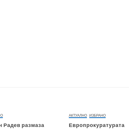
НО
АКТУАЛНО
ИЗБРАНО
н Радев размаза
Европрокуратурата