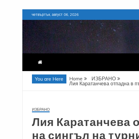
Skip
четвъртък, август 06, 2026
to
content
Home
ИЗБРАНО
You are Here
Лия Каратанчева отпадна в п
ИЗБРАНО
Лия Каратанчева 
на сингъл на турн