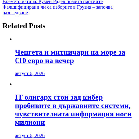
Навигация
Времето изтича: Румен Радев помита партиите
Фалшифицирани ли са изборите в Грузия – започва
разследване
Related Posts
Ченгета и митничари на море за
€10 евро на вечер
август 6, 2026
IT олигарх стои зад кибер
пробивите в държавните системи,
чувствителната информация носи
милиони
август 6, 2026