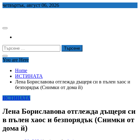
Skip
четвъртък, август 06, 2026
to
СЕДЕМ БГ
content
Търсене
за:
You are Here
Home
ИСТИНАТА
Лена Бориславова отглежда дъщеря си в пълен хаос и
безпорядък (Снимки от дома й)
ИСТИНАТА
Лена Бориславова отглежда дъщеря си
в пълен хаос и безпорядък (Снимки от
дома й)