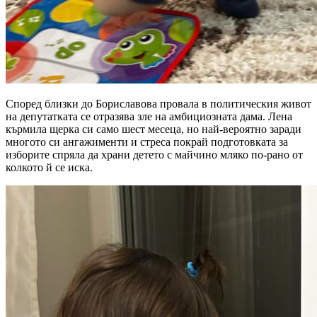
Според близки до Бориславова провала в политическия живот
на депутатката се отразява зле на амбициозната дама. Лена
кърмила щерка си само шест месеца, но най-вероятно заради
многото си ангажименти и стреса покрай подготовката за
изборите спряла да храни детето с майчино мляко по-рано от
колкото й се иска.