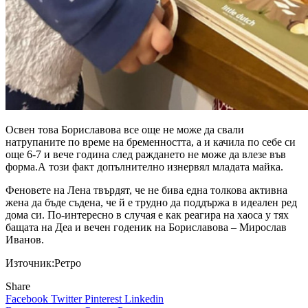
Освен това Бориславова все още не може да свали
натрупаните по време на бременността, а и качила по себе си
още 6-7 и вече година след раждането не може да влезе във
форма.А този факт допълнително изнервял младата майка.
Феновете на Лена твърдят, че не бива една толкова активна
жена да бъде съдена, че й е трудно да поддържа в идеален ред
дома си. По-интересно в случая е как реагира на хаоса у тях
бащата на Деа и вечен годеник на Бориславова – Мирослав
Иванов.
Източник:Ретро
Share
Facebook
Twitter
Pinterest
Linkedin