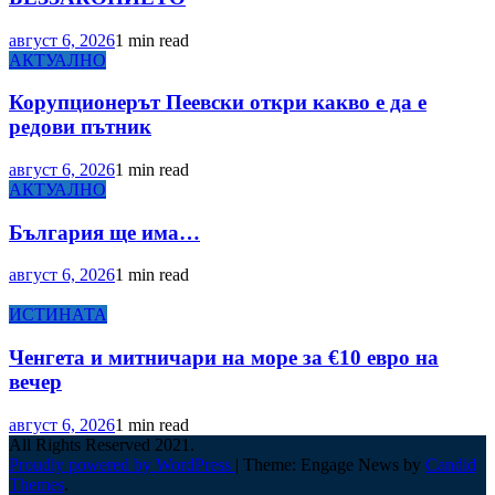
август 6, 2026
1 min read
АКТУАЛНО
Корупционерът Пеевски откри какво е да е
редови пътник
август 6, 2026
1 min read
АКТУАЛНО
България ще има…
август 6, 2026
1 min read
ИСТИНАТА
Ченгета и митничари на море за €10 евро на
вечер
август 6, 2026
1 min read
All Rights Reserved 2021.
Proudly powered by WordPress
|
Theme: Engage News by
Candid
Themes
.