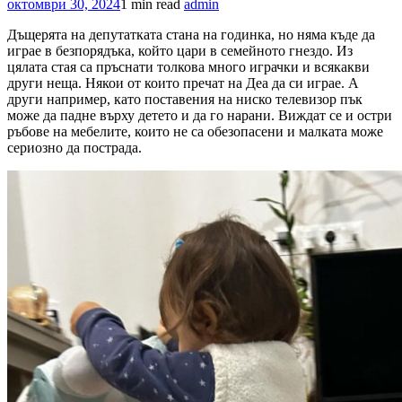
октомври 30, 2024
1 min read
admin
Дъщерята на депутатката стана на годинка, но няма къде да
играе в безпорядъка, който цари в семейното гнездо. Из
цялата стая са пръснати толкова много играчки и всякакви
други неща. Някои от които пречат на Деа да си играе. А
други например, като поставения на ниско телевизор пък
може да падне върху детето и да го нарани. Виждат се и остри
ръбове на мебелите, които не са обезопасени и малката може
сериозно да пострада.