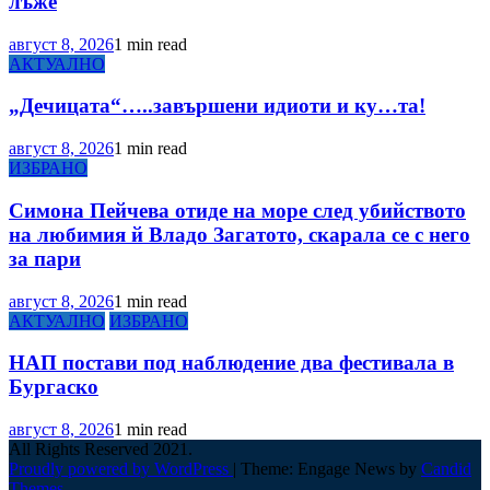
лъже
август 8, 2026
1 min read
АКТУАЛНО
„Дечицата“…..завършени идиоти и ку…та!
август 8, 2026
1 min read
ИЗБРАНО
Симона Пейчева отиде на море след убийството
на любимия й Владо Загатото, скарала се с него
за пари
август 8, 2026
1 min read
АКТУАЛНО
ИЗБРАНО
НАП постави под наблюдение два фестивала в
Бургаско
август 8, 2026
1 min read
All Rights Reserved 2021.
Proudly powered by WordPress
|
Theme: Engage News by
Candid
Themes
.