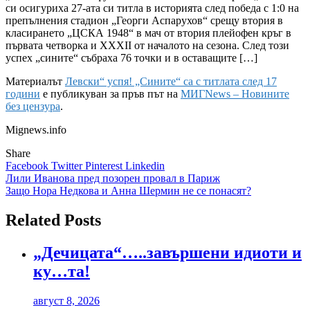
си осигуриха 27-ата си титла в историята след победа с 1:0 на
препълнения стадион „Георги Аспарухов“ срещу втория в
класирането „ЦСКА 1948“ в мач от втория плейофен кръг в
първата четворка и XXXII от началото на сезона. След този
успех „сините“ събраха 76 точки и в оставащите […]
Материалът
Левски“ успя! „Сините“ са с титлата след 17
години
е публикуван за пръв път на
МИГNews – Новините
без цензура
.
Mignews.info
Share
Facebook
Twitter
Pinterest
Linkedin
Навигация
Лили Иванова пред позорен провал в Париж
Защо Нора Недкова и Анна Шермин не се понасят?
Related Posts
„Дечицата“…..завършени идиоти и
ку…та!
август 8, 2026