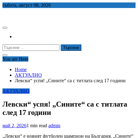
Skip
събота, август 08, 2026
to
СЕДЕМ БГ
content
Търсене
за:
You are Here
Home
АКТУАЛНО
Левски“ успя! „Сините“ са с титлата след 17 години
АКТУАЛНО
Левски“ успя! „Сините“ са с титлата
след 17 години
май 2, 2026
1 min read
admin
„Левски“ е новият футболен шампион на България. „Сините“