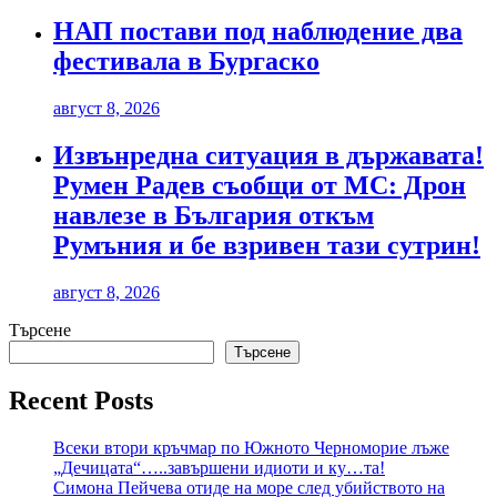
НАП постави под наблюдение два
фестивала в Бургаско
август 8, 2026
Извънредна ситуация в държавата!
Румен Радев съобщи от МС: Дрон
навлезе в България откъм
Румъния и бе взривен тази сутрин!
август 8, 2026
Търсене
Търсене
Recent Posts
Всеки втори кръчмар по Южното Черноморие лъже
„Дечицата“…..завършени идиоти и ку…та!
Симона Пейчева отиде на море след убийството на