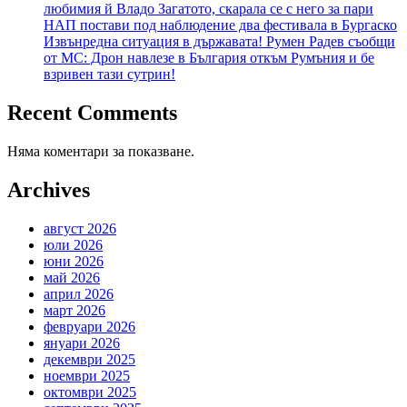
любимия й Владо Загатото, скарала се с него за пари
НАП постави под наблюдение два фестивала в Бургаско
Извънредна ситуация в държавата! Румен Радев съобщи
от МС: Дрон навлезе в България откъм Румъния и бе
взривен тази сутрин!
Recent Comments
Няма коментари за показване.
Archives
август 2026
юли 2026
юни 2026
май 2026
април 2026
март 2026
февруари 2026
януари 2026
декември 2025
ноември 2025
октомври 2025