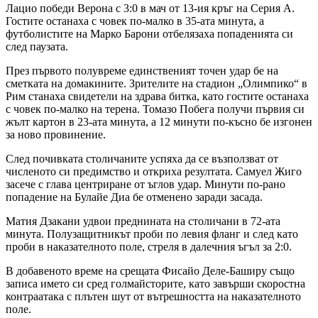
Лацио победи Верона с 3:0 в мач от 13-ия кръг на Серия А.
Гостите останаха с човек по-малко в 35-ата минута, а
футболистите на Марко Барони отбелязаха попаденията си
след паузата.
През първото полувреме единственият точен удар бе на
сметката на домакините. Зрителите на стадион „Олимпико“ в
Рим станаха свидетели на здрава битка, като гостите останаха
с човек по-малко на терена. Томазо Побега получи първия си
жълт картон в 23-ата минута, а 12 минути по-късно бе изгонен
за ново провинение.
След почивката столичаните успяха да се възползват от
численото си предимство и откриха резултата. Самуел Жиго
засече с глава центриране от ъглов удар. Минути по-рано
попадение на Булайе Диа бе отменено заради засада.
Матия Дзакани удвои преднината на столичани в 72-ата
минута. Полузащитникът проби по левия фланг и след като
проби в наказателното поле, стреля в далечния ъгъл за 2:0.
В добавеното време на срещата Фисайо Деле-Баширу също
записа името си сред голмайсторите, като завърши скоростна
контраатака с плътен шут от вътрешността на наказателното
поле.