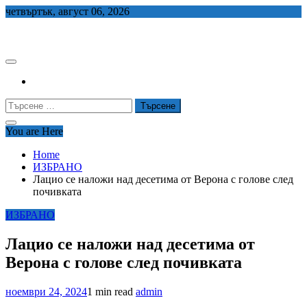
Skip
четвъртък, август 06, 2026
to
СЕДЕМ БГ
content
Търсене
за:
You are Here
Home
ИЗБРАНО
Лацио се наложи над десетима от Верона с голове след
почивката
ИЗБРАНО
Лацио се наложи над десетима от
Верона с голове след почивката
ноември 24, 2024
1 min read
admin