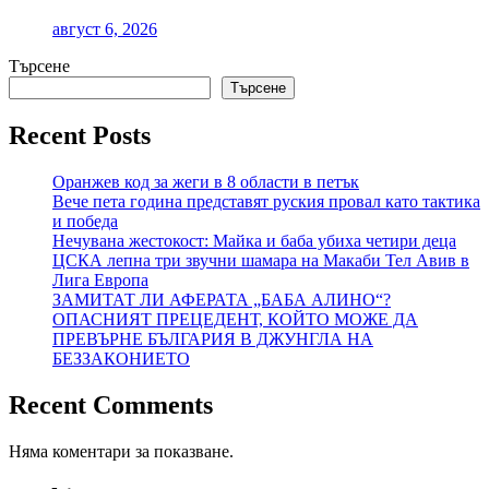
август 6, 2026
Търсене
Търсене
Recent Posts
Оранжев код за жеги в 8 области в петък
Вече пета година представят руския провал като тактика
и победа
Нечувана жестокост: Майка и баба убиха четири деца
ЦСКА лепна три звучни шамара на Макаби Тел Авив в
Лига Европа
ЗАМИТАТ ЛИ АФЕРАТА „БАБА АЛИНО“?
ОПАСНИЯТ ПРЕЦЕДЕНТ, КОЙТО МОЖЕ ДА
ПРЕВЪРНЕ БЪЛГАРИЯ В ДЖУНГЛА НА
БЕЗЗАКОНИЕТО
Recent Comments
Няма коментари за показване.