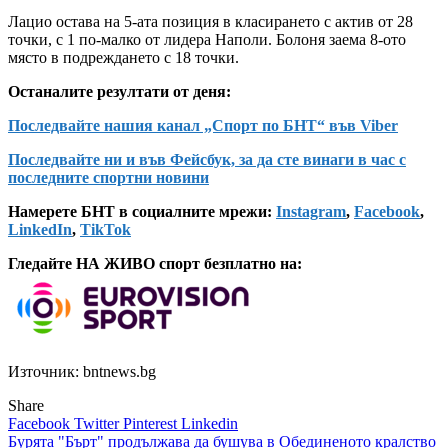
Лацио остава на 5-ата позиция в класирането с актив от 28
точки, с 1 по-малко от лидера Наполи. Болоня заема 8-ото
място в подреждането с 18 точки.
Останалите резултати от деня:
Последвайте нашия канал „Спорт по БНТ“ във Viber
Последвайте ни и във Фейсбук, за да сте винаги в час с
последните спортни новини
Намерете БНТ в социалните мрежи:
Instagram
,
Facebook
,
LinkedIn
,
TikTok
Гледайте НА ЖИВО спорт безплатно на:
Източник: bntnews.bg
Share
Facebook
Twitter
Pinterest
Linkedin
Навигация
Бурята "Бърт" продължава да бушува в Обединеното кралство