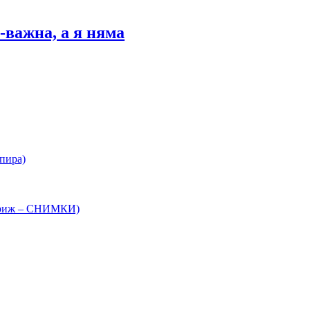
-важна, а я няма
спира)
 Париж – СНИМКИ)