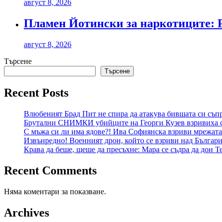
август 8, 2026
Пламен Йотински за наркотиците: Р
август 8, 2026
Търсене
Търсене
Recent Posts
Влюбеният Брад Пит не спира да атакува бившата си съпр
Брутални СНИМКИ убийците на Георги Кузев взривиха 
С мъжа си ли има ядове?! Ива Софиянска взриви мрежата
Извънредно! Военният дрон, който се взриви над България
Крава да беше, щеше да пресъхне: Мара се съдра да дои
Recent Comments
Няма коментари за показване.
Archives