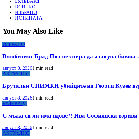
БУЛЕВАРД
ВСИЧКО
ИЗБРАНО
ИСТИНАТА
You May Also Like
ИЗБРАНО
Влюбеният Брад Пит не спира да атакува бившата
август 8, 2026
1 min read
АКТУАЛНО
Брутални СНИМКИ убийците на Георги Кузев вз
август 8, 2026
1 min read
БУЛЕВАРД
С мъжа си ли има ядове?! Ива Софиянска взриви 
август 8, 2026
1 min read
АКТУАЛНО