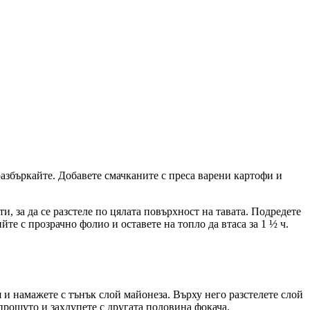
 разбъркайте. Добавете смачканите с преса варени картофи и
и, за да се разстеле по цялата повърхност на тавата. Подредете
те с прозрачно фолио и оставете на топло да втаса за 1 ½ ч.
 и намажете с тънък слой майонеза. Върху него разстелете слой
 прошуто и захлупете с другата половина фокача.