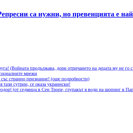
епресии са нужни, но превенцията е най
уга! (Войната продължава, дори отричането на децата му не го 
социалните мрежи
 със странно признание! (още подробности)
 тази сутрин, се оказа украински!
 Теодор! (от седмица в Сен Тропе, глупакът я води на шопинг в