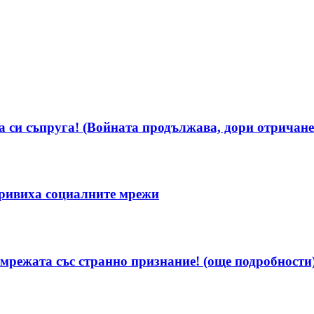
 си съпруга! (Войната продължава, дори отричанет
ривиха социалните мрежи
мрежата със странно признание! (още подробности