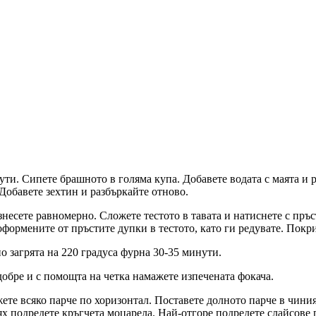
инути. Сипете брашното в голяма купа. Добавете водата с маята и
 Добавете зехтин и разбъркайте отново.
несете равномерно. Сложете тестото в тавата и натиснете с пръст
ормените от пръстите дупки в тестото, като ги редувате. Покрий
о загрята на 220 градуса фурна 30-35 минути.
 добре и с помощта на четка намажете изпечената фокача.
ете всяко парче по хоризонтал. Поставете долното парче в чиния
тях подредете кръгчета моцарела. Най-отгоре подредете слайсове