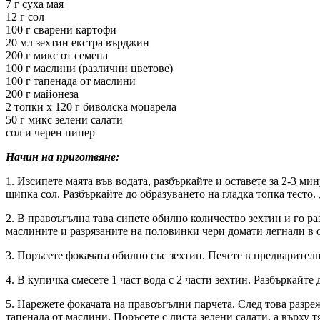
7 г суха мая
12 г сол
100 г сварени картофи
20 мл зехтин екстра върджин
200 г микс от семена
100 г маслини (различни цветове)
100 г тапенада от маслини
200 г майонеза
2 топки х 120 г биволска моцарела
50 г микс зелени салати
сол и черен пипер
Начин на приготвяне:
1. Изсипете маята във водата, разбъркайте и оставете за 2-3 м
щипка сол. Разбъркайте до образуването на гладка топка тесто.
2. В правоъгълна тава сипете обилно количество зехтин и го раз
маслините и разрязаните на половинки чери домати легнали в оф
3. Поръсете фокачата обилно със зехтин. Печете в предварителн
4. В купичка смесете 1 част вода с 2 части зехтин. Разбъркайте
5. Нарежете фокачата на правоъгълни парчета. След това разреж
тапенада от маслини. Поръсете с листа зелени салати, а върху 