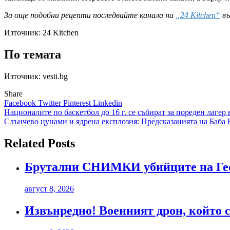
За още подобни рецепти последвайте канала на
„24 Kitchen“
в
Източник:
24 Kitchen
По темата
Източник: vesti.bg
Share
Facebook
Twitter
Pinterest
Linkedin
Навигация
Националите по баскетбол до 16 г. се събират за пореден лагер
Слънчево цунами и ядрена експлозия: Предсказанията на Баба В
Related Posts
Брутални СНИМКИ убийците на Гео
август 8, 2026
Извънредно! Военният дрон, който с