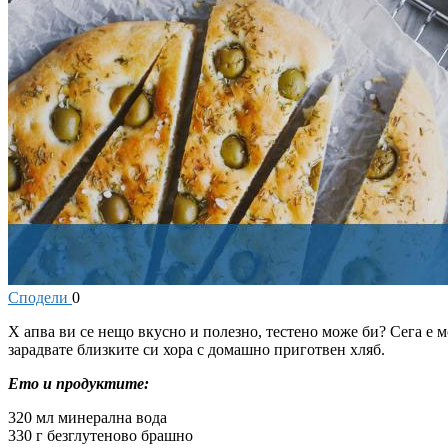
Сподели
0
Х
апва ви се нещо вкусно и полезно, тестено може би? Сега е м
зарадвате близките си хора с домашно приготвен хляб.
Ето и продуктите:
320 мл минерална вода
330 г безглутеново брашно