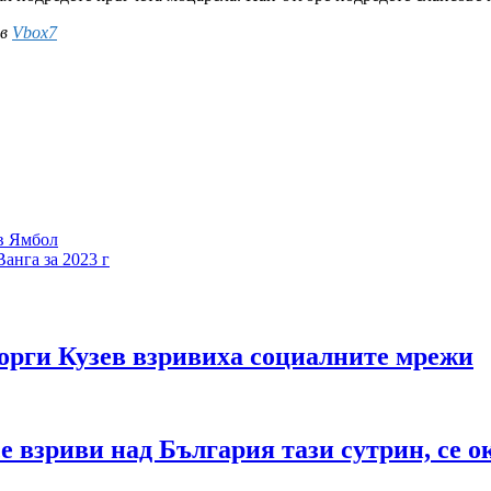
ъв
Vbox7
 в Ямбол
анга за 2023 г
рги Кузев взривиха социалните мрежи
е взриви над България тази сутрин, се о