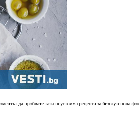
оментът да пробвате тази неустоима рецепта за безглутенова фок