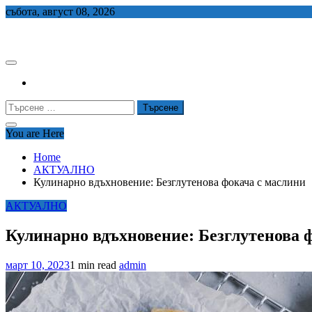
Skip
събота, август 08, 2026
to
СЕДЕМ БГ
content
Търсене
за:
You are Here
Home
АКТУАЛНО
Кулинарно вдъхновение: Безглутенова фокача с маслини
АКТУАЛНО
Кулинарно вдъхновение: Безглутенова 
март 10, 2023
1 min read
admin