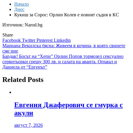
Начало
Днес
Кукиш за Сорос: Орлин Колев е новият съдия в КС
Източник: Narod.bg
Share
Facebook
Twitter
Pinterest
Linkedin
Навигация
Мариана Векилска бясна: Живеем в кочина, в която свинете
сме ние
Бардак! Босът на “Хепи” Орлин Попов тормозел сексуално
сервитьорки срещу 300 лв. и салата на аванта. Опъвал и
Даниела от “Ергенът”
Related Posts
Евгения Джаферович се гмурка с
акули
август 7, 2026