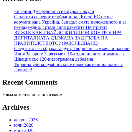
Евгения Джаферович се гмурка с акули
Сгъстиха се черните облаци над Киев! ЕС не ще
корумпирана Украйна, Западът смята положението и за
безнадеждно, Тръмп спря ракетите Пейтриът!
ВИЖТЕ КАК ИВАЙЛО ФИЛИПОВ КОНТРОЛИРА
ДИГИТАЛНАТА ДЪРЖАВА ЗАД ГЪРБА НА
ПРАВИТЕЛСТВОТО? (РАЗСЛЕДВАНЕ)
След като се събраха за дует, Глория не замълча и насоли
Илия Загоров: Заряза ме с 10-годишно дете и замина за
Швеция със 120-килограмова дебелана!
Украйна учи колумбийските наркокартели на война с
дронове!
Recent Comments
Няма коментари за показване.
Archives
август 2026
юли 2026
юни 2026