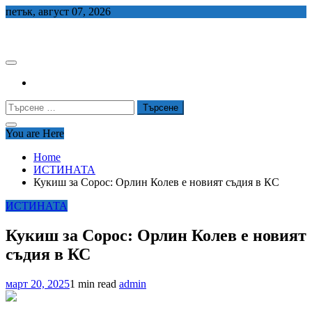
Skip
петък, август 07, 2026
to
СЕДЕМ БГ
content
Търсене
за:
You are Here
Home
ИСТИНАТА
Кукиш за Сорос: Орлин Колев е новият съдия в КС
ИСТИНАТА
Кукиш за Сорос: Орлин Колев е новият
съдия в КС
март 20, 2025
1 min read
admin