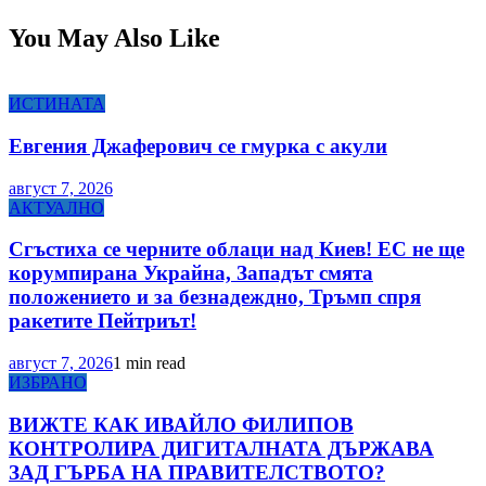
You May Also Like
ИСТИНАТА
Евгения Джаферович се гмурка с акули
август 7, 2026
АКТУАЛНО
Сгъстиха се черните облаци над Киев! ЕС не ще
корумпирана Украйна, Западът смята
положението и за безнадеждно, Тръмп спря
ракетите Пейтриът!
август 7, 2026
1 min read
ИЗБРАНО
ВИЖТЕ КАК ИВАЙЛО ФИЛИПОВ
КОНТРОЛИРА ДИГИТАЛНАТА ДЪРЖАВА
ЗАД ГЪРБА НА ПРАВИТЕЛСТВОТО?