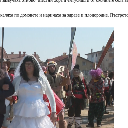
 зазвучаха отново. Местни хора и ентусиасти от околните села в
каляха по домовете и наричаха за здраве и плодородие. Пъстрото