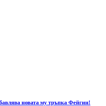
абавлява новата му тръпка Фейгин!