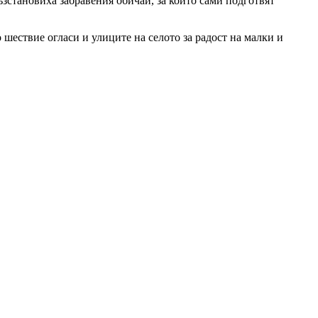
ъзстановиха забравения обичай, за който сами подготвят
 шествие огласи и улиците на селото за радост на малки и