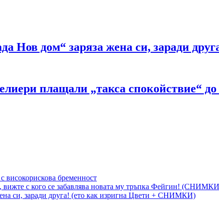
а Нов дом“ заряза жена си, заради дру
лиери плащали „такса спокойствие“ до 30
 с високорискова бременност
, вижте с кого се забавлява новата му тръпка Фейгин! (СНИМКИ
на си, заради друга! (ето как изригна Цвети + СНИМКИ)