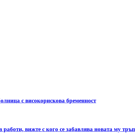
болница с високорискова бременност
в работи, вижте с кого се забавлява новата му т