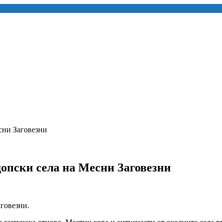
сни Заговезни
допски села на Месни Заговезни
аговезни.