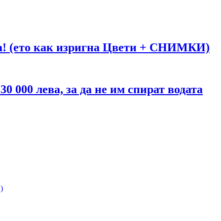
га! (ето как изригна Цвети + СНИМКИ)
 000 лева, за да не им спират водата
)