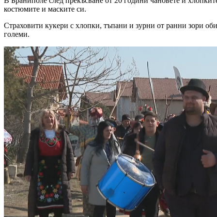
В Браниполе след прекъсване от 20 години чановете и хлопките
костюмите и маските си.
Страховити кукери с хлопки, тъпани и зурни от ранни зори оби
големи.