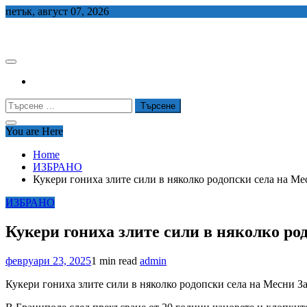
Skip
петък, август 07, 2026
to
СЕДЕМ БГ
content
Търсене
за:
You are Here
Home
ИЗБРАНО
Кукери гониха злите сили в няколко родопски села на Ме
ИЗБРАНО
Кукери гониха злите сили в няколко ро
февруари 23, 2025
1 min read
admin
Кукери гониха злите сили в няколко родопски села на Месни З