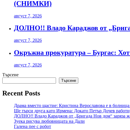
(СНИМКИ)
август 7, 2026
ДОЛНО!! Владо Караджов от „Бригад
август 7, 2026
Окръжна прокуратура – Бургас: Хоте
август 7, 2026
Търсене
Търсене
Recent Posts
Драма вместо щастие: Кристина Верославова е в болница
Ще търси друга като Ирмена: Докато Петър Дочев работи
ДОЛНО!! Владо Караджов от „Бригада Нов дом“ заряза же
Зуека рисува любовницата на Дали
Галена пее с робот