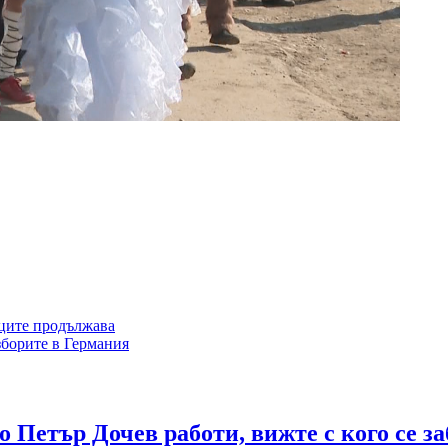
нците продължава
зборите в Германия
 Петър Дочев работи, вижте с кого се з