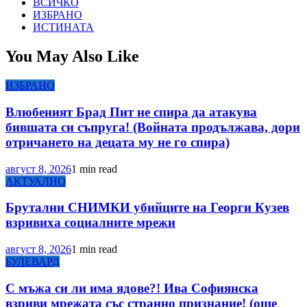
ВСИЧКО
ИЗБРАНО
ИСТИНАТА
You May Also Like
ИЗБРАНО
Влюбеният Брад Пит не спира да атакува
бившата си съпруга! (Войната продължава, дори
отричането на децата му не го спира)
август 8, 2026
1 min read
АКТУАЛНО
Брутални СНИМКИ убийците на Георги Кузев
взривиха социалните мрежи
август 8, 2026
1 min read
БУЛЕВАРД
С мъжа си ли има ядове?! Ива Софиянска
взриви мрежата със странно признание! (още