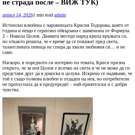
не страда после – ВИЖ ТУК)
април 14, 2026
1 min read
admin
Истински влюбена е чаровницата Крисия Тодорова, която от
година и нещо е сериозно обвързана с шампиона от Формула
2 – Никола Цолов. Двамата месеци наред криха връзката си,
но откакто решиха, че е време да се покажат пред света,
талантливата певица не спира да хвали любимия си… и не
само.
Наскоро, в поредното си интервю по темата, Криси призна
открито, че за нея Цолов е всичко на света и че не може да си
представи друг да я докосва и целува. Искрено се надяваме, че
той е също толкова влюбен и отдаден на нея, но потребители
не пропуснаха да я предупредят – най-приятелски и с добри
чувства.