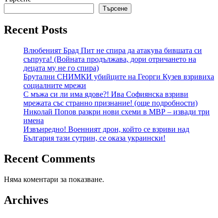
Търсене
Recent Posts
Влюбеният Брад Пит не спира да атакува бившата си
съпруга! (Войната продължава, дори отричането на
децата му не го спира)
Брутални СНИМКИ убийците на Георги Кузев взривиха
социалните мрежи
С мъжа си ли има ядове?! Ива Софиянска взриви
мрежата със странно признание! (още подробности)
Николай Попов разкри нови схеми в МВР – извади три
имена
Извънредно! Военният дрон, който се взриви над
България тази сутрин, се оказа украински!
Recent Comments
Няма коментари за показване.
Archives