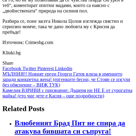
теб“, коментират опитни мадами, които са наясно с
„двойнствената“ природа на силния пол.
Разбира се, поне засега Никола Цолов изглежда свястно и
сериозно момче, така че дано любовта му с Крисия да
пребъде!
Източник: Crimesbg.com
Kliuki.bg
Share
Facebook
Twitter
Pinterest
Linkedin
Навигация
МЪЛНИЯ!! Новият ерген Георги Гатев влиза в имението
заради конкретна жена! (ергенките бесни, че Стоян се изсули
без обяснение – ВИЖ ТУК)
Камелия ВЗРИВИ с признание: Дъщеря ни НЕ Е от сурогатна
майка! (ето чие дете е Касия – още подробности)
Related Posts
Влюбеният Брад Пит не спира да
атакува бившата си съпруга!