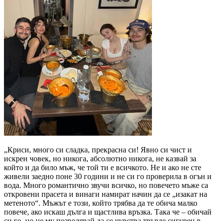
„Криси, много си сладка, прекрасна си! Явно си чист и
искрен човек, но никога, абсолютно никога, не казвай за
който и да било мъж, че той ти е всичкото. Не и ако не сте
живели заедно поне 30 години и не си го проверила в огън и
вода. Много романтично звучи всичко, но повечето мъже са
откровени прасета и винаги намират начин да се „изакат на
метеното“. Мъжът е този, който трябва да те обича малко
повече, ако искаш дълга и щастлива връзка. Така че – обичай
си го, но не му позволявай да се чувства твърде сигурен в