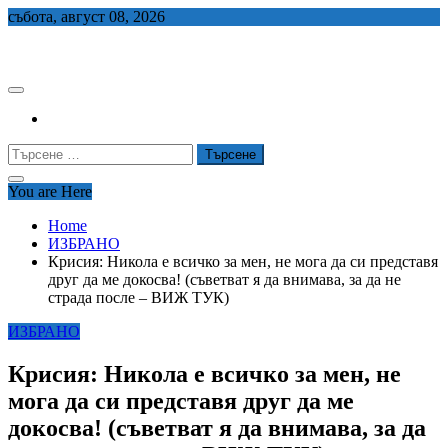
Skip
събота, август 08, 2026
to
СЕДЕМ БГ
content
Търсене
за:
You are Here
Home
ИЗБРАНО
Крисия: Никола е всичко за мен, не мога да си представя
друг да ме докосва! (съветват я да внимава, за да не
страда после – ВИЖ ТУК)
ИЗБРАНО
Крисия: Никола е всичко за мен, не
мога да си представя друг да ме
докосва! (съветват я да внимава, за да