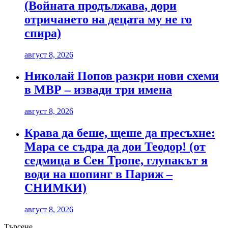
(Войната продължава, дори
отричането на децата му не го
спира)
август 8, 2026
Николай Попов разкри нови схеми
в МВР – извади три имена
август 8, 2026
Крава да беше, щеше да пресъхне:
Мара се съдра да дои Теодор! (от
седмица в Сен Тропе, глупакът я
води на шопинг в Париж –
СНИМКИ)
август 8, 2026
Търсене