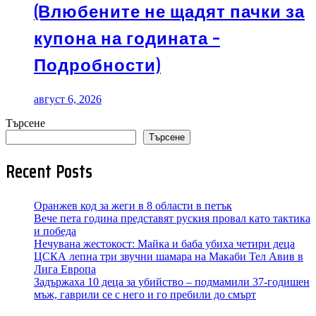
(Влюбените не щадят пачки за
купона на годината –
Подробности)
август 6, 2026
Търсене
Търсене
Recent Posts
Оранжев код за жеги в 8 области в петък
Вече пета година представят руския провал като тактика
и победа
Нечувана жестокост: Майка и баба убиха четири деца
ЦСКА лепна три звучни шамара на Макаби Тел Авив в
Лига Европа
Задържаха 10 деца за убийство – подмамили 37-годишен
мъж, гаврили се с него и го пребили до смърт