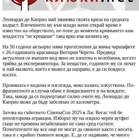
Леонардо ди Каприо май зживява своята криза на средната
възраст. Влечението му към млади жени открай време е
известно на обществото, но поне до момента кривването към
младостта “не крещеше” така ярко във визията му.
На 50 години актьорът няма притеснения да мачка чаршафите
с 26-годишната красавица Витория Черети. Предвид
актуалния си външен вид явно не изпитва и колебания, когато
трябва да експериментира. За нещастие, годините му си личат
и най-малкото, което е можел да направи, е да си боядиса
косата.
Промяната е видима и изглежда, меко казано, изкуствена. По-
фрапантното в случая обаче е боядисването и на веждите.
Така, макар да се подчертават силно очите му, Леонардо ди
Каприо може да бъде забелязан от километри.
Затова на събитието CinemaCon 2025 в Лас Вегас той бе
неповторима атракция. Изборът му на изцяло черен аутфит
също не премина незабелязано не само сред гостите.
Почитателите му все още не могат да свикнат както с косата,
така и с крайно тъмните вежди. Е, да се надяваме, че много