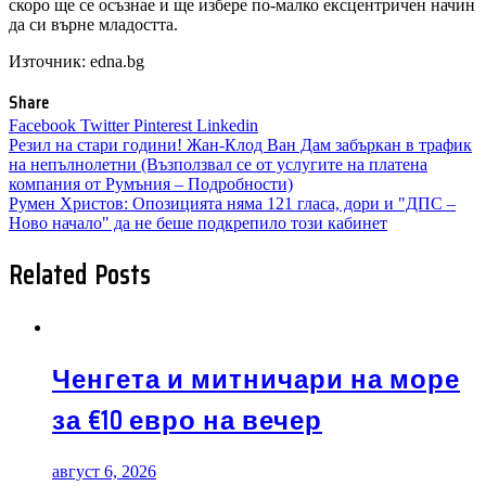
скоро ще се осъзнае и ще избере по-малко ексцентричен начин
да си върне младостта.
Източник: edna.bg
Share
Facebook
Twitter
Pinterest
Linkedin
Навигация
Резил на стари години! Жан-Клод Ван Дам забъркан в трафик
на непълнолетни (Възползвал се от услугите на платена
компания от Румъния – Подробности)
Румен Христов: Опозицията няма 121 гласа, дори и "ДПС –
Ново начало" да не беше подкрепило този кабинет
Related Posts
Ченгета и митничари на море
за €10 евро на вечер
август 6, 2026