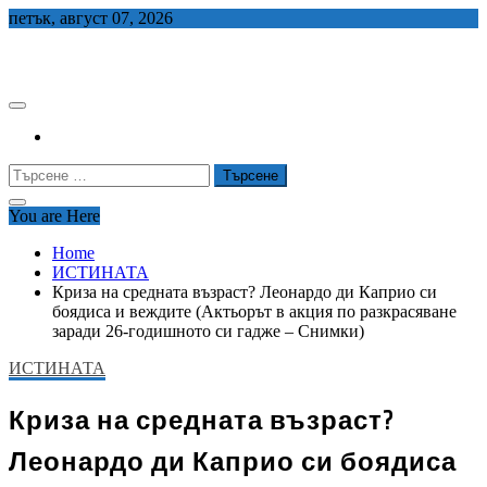
Skip
петък, август 07, 2026
to
СЕДЕМ БГ
content
Търсене
за:
You are Here
Home
ИСТИНАТА
Криза на средната възраст? Леонардо ди Каприо си
боядиса и веждите (Актьорът в акция по разкрасяване
заради 26-годишното си гадже – Снимки)
ИСТИНАТА
Криза на средната възраст?
Леонардо ди Каприо си боядиса