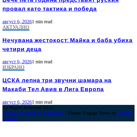
провал като тактика и победа
август 6, 2026
1 min read
АКТУАЛНО
Нечувана жестокост: Майка и баба убиха
четири деца
август 6, 2026
1 min read
ИЗБРАНО
ЦСКА лепна три звучни шамара на
Макаби Тел Авив в Лига Европа
август 6, 2026
1 min read
All Rights Reserved 2021.
Proudly powered by WordPress
|
Theme: Engage News by
Candid
Themes
.