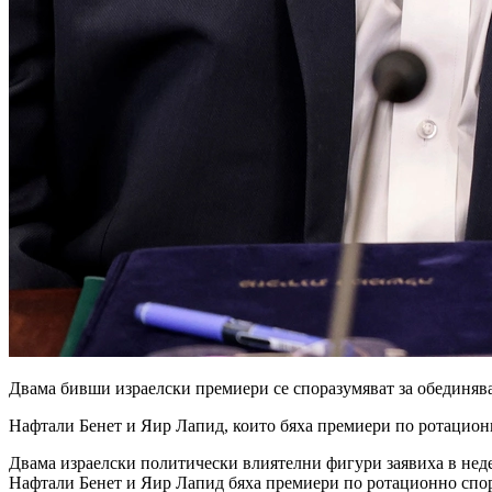
Двама бивши израелски премиери се споразумяват за обединяв
Нафтали Бенет и Яир Лапид, които бяха премиери по ротацион
Двама израелски политически влиятелни фигури заявиха в неде
Нафтали Бенет и Яир Лапид бяха премиери по ротационно спора