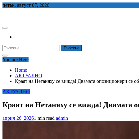
Skip
петък, август 07, 2026
to
СЕДЕМ БГ
content
Търсене
за:
You are Here
Home
АКТУАЛНО
Краят на Нетаняху се вижда! Двамата опозиционери се о
АКТУАЛНО
Краят на Нетаняху се вижда! Двамата о
април 26, 2026
1 min read
admin