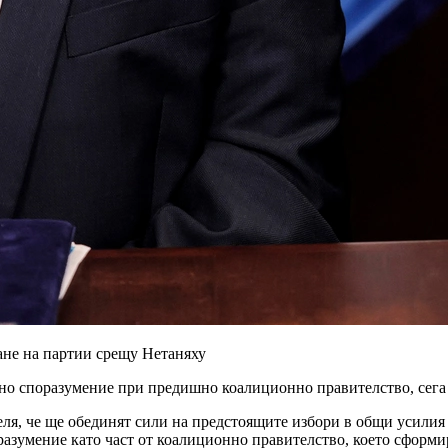
ане на партии срещу Нетаняху
но споразумение при предишно коалиционно правителство, сега п
ля, че ще обединят сили на предстоящите избори в общи усилия
зумение като част от коалиционно правителство, което сформирах