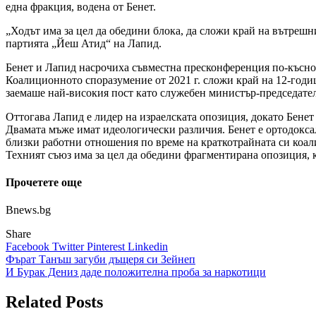
една фракция, водена от Бенет.
„Ходът има за цел да обедини блока, да сложи край на вътрешн
партията „Йеш Атид“ на Лапид.
Бенет и Лапид насрочиха съвместна пресконференция по-късно 
Коалиционното споразумение от 2021 г. сложи край на 12-годиш
заемаше най-високия пост като служебен министър-председател 
Оттогава Лапид е лидер на израелската опозиция, докато Бенет 
Двамата мъже имат идеологически различия. Бенет е ортодоксале
близки работни отношения по време на краткотрайната си коал
Техният съюз има за цел да обедини фрагментирана опозиция, 
Прочетете още
Bnews.bg
Share
Facebook
Twitter
Pinterest
Linkedin
Навигация
Фърат Танъш загуби дъщеря си Зейнеп
И Бурак Дениз даде положителна проба за наркотици
Related Posts