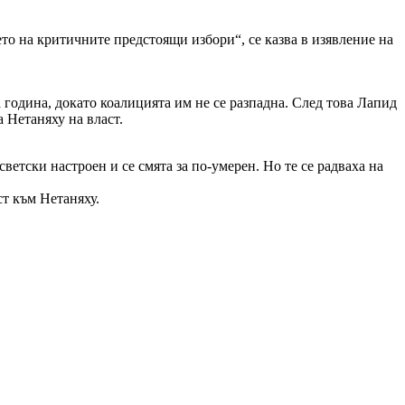
то на критичните предстоящи избори“, се казва в изявление на
година, докато коалицията им не се разпадна. След това Лапид
 Нетаняху на власт.
етски настроен и се смята за по-умерен. Но те се радваха на
т към Нетаняху.