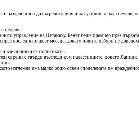
ите разделения и да съсредоточи всички усилия върху спечелване
в неделя.
ното управление на Нетаняху. Бенет беше премиер през първата 
през последните шест месеца, докато новите избори не доведоха
си взе почивка от политиката.
н евреин с твърди възгледи към палестинците, докато Лапид е св
иция.
която изглежда има малко общо освен споделената им враждебнос