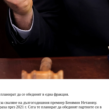
ланират да се обединят в една фракция.
 за сваляне на дългогодишния премиер Бенямин Нетаняху.
а през 2021 г. Сега те планират да обединят партиите си в