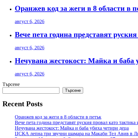
Оранжев код за жеги в 8 области в 
август 6, 2026
Вече пета година представят руския
август 6, 2026
Нечувана жестокост: Майка и баба 
август 6, 2026
Търсене
Търсене
Recent Posts
Оранжев код за жеги в 8 области в петък
Вече пета година представят руския провал като тактика 
Нечувана жестокост: Майка и баба убиха четири деца
ЦСКА лепна три звучни шамара на Макаби Тел Авив в Л