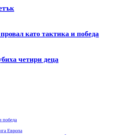
петък
 провал като тактика и победа
убиха четири деца
и победа
ига Европа