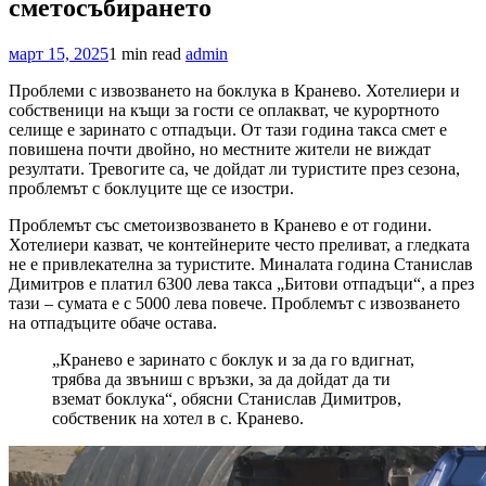
сметосъбирането
март 15, 2025
1 min read
admin
Проблеми с извозването на боклука в Кранево. Хотелиери и
собственици на къщи за гости се оплакват, че курортното
селище е заринато с отпадъци. От тази година такса смет е
повишена почти двойно, но местните жители не виждат
резултати. Тревогите са, че дойдат ли туристите през сезона,
проблемът с боклуците ще се изостри.
Проблемът със сметоизвозването в Кранево е от години.
Хотелиери казват, че контейнерите често преливат, а гледката
не е привлекателна за туристите. Миналата година Станислав
Димитров е платил 6300 лева такса „Битови отпадъци“, а през
тази – сумата е с 5000 лева повече. Проблемът с извозването
на отпадъците обаче остава.
„Кранево е заринато с боклук и за да го вдигнат,
трябва да звъниш с връзки, за да дойдат да ти
вземат боклука“, обясни Станислав Димитров,
собственик на хотел в с. Кранево.