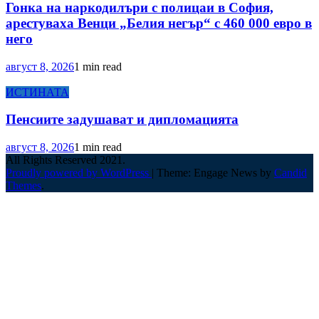
Гонка на наркодилъри с полицаи в София,
арестуваха Венци „Белия негър“ с 460 000 евро в
него
август 8, 2026
1 min read
ИСТИНАТА
Пенсиите задушават и дипломацията
август 8, 2026
1 min read
All Rights Reserved 2021.
Proudly powered by WordPress
|
Theme: Engage News by
Candid
Themes
.