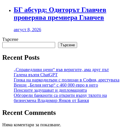
БГ абсурд: Одиторът Главчев
проверява премиера Главчев
август 8, 2026
Търсене
Търсене
Recent Posts
„Справедливи цени“ във веригите, ама друг път
Галена възпя ChatGPT
Гонка на наркодилъри с полицаи в София, арестуваха
Венци „Белия негър“ с 460 000 евро в него
Пенсиите задушават и дипломацията
Обгорели банкноти са открити върху тялото на
бизнесмена Владимир Янков от Банкя
Recent Comments
Няма коментари за показване.