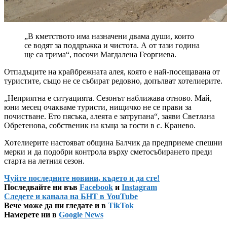
„В кметството има назначени двама души, които
се водят за поддръжка и чистота. А от тази година
ще са трима“, посочи Магдалена Георгиева.
Отпадъците на крайбрежната алея, която е най-посещавана от
туристите, също не се събират редовно, допълват хотелиерите.
„Неприятна е ситуацията. Сезонът наближава отново. Май,
юни месец очакваме туристи, нищичко не се прави за
почистване. Ето пясъка, алеята е затрупана“, заяви Светлана
Обретенова, собственик на къща за гости в с. Кранево.
Хотелиерите настояват община Балчик да предприеме спешни
мерки и да подобри контрола върху сметосъбирането преди
старта на летния сезон.
Чуйте последните новини, където и да сте!
Последвайте ни във
Facebook
и
Instagram
Следете и канала на БНТ в YouTube
Вече може да ни гледате и в
TikTok
Намерете ни в
Google News