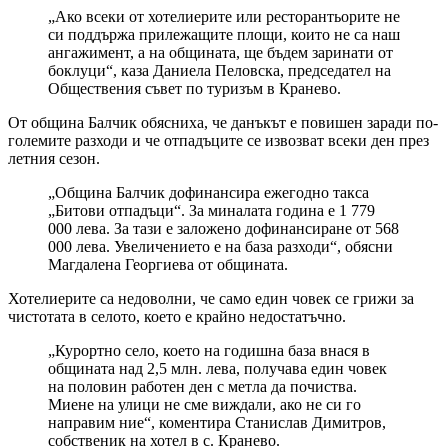
„Ако всеки от хотелиерите или ресторантьорите не
си поддържа прилежащите площи, които не са наш
ангажимент, а на общината, ще бъдем заринати от
боклуци“, каза Даниела Пеловска, председател на
Обществения съвет по туризъм в Кранево.
От община Балчик обясниха, че данъкът е повишен заради по-
големите разходи и че отпадъците се извозват всеки ден през
летния сезон.
„Община Балчик дофинансира ежегодно такса
„Битови отпадъци“. За миналата година е 1 779
000 лева. За тази е заложено дофинансиране от 568
000 лева. Увеличението е на база разходи“, обясни
Магдалена Георгиева от общината.
Хотелиерите са недоволни, че само един човек се грижи за
чистотата в селото, което е крайно недостатъчно.
„Курортно село, което на годишна база внася в
общината над 2,5 млн. лева, получава един човек
на половин работен ден с метла да почиства.
Миене на улици не сме виждали, ако не си го
направим ние“, коментира Станислав Димитров,
собственик на хотел в с. Кранево.