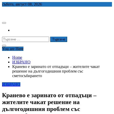
Skip
събота, август 08, 2026
to
СЕДЕМ БГ
content
Търсене
за:
You are Here
Home
ИЗБРАНО
Кранево е заринато от отпадъци – жителите чакат
решение на дългогодишния проблем със
сметосъбирането
ИЗБРАНО
Кранево е заринато от отпадъци –
жителите чакат решение на
дългогодишния проблем със