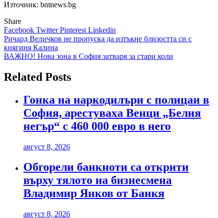
Източник: bntnews.bg
Share
Facebook
Twitter
Pinterest
Linkedin
Навигация
Ричард Величков не пропуска да изтъкне близостта си с
княгиня Калина
ВАЖНО! Нова зона в София затваря за стари коли
Related Posts
Гонка на наркодилъри с полицаи в
София, арестуваха Венци „Белия
негър“ с 460 000 евро в него
август 8, 2026
Обгорели банкноти са открити
върху тялото на бизнесмена
Владимир Янков от Банкя
август 8, 2026