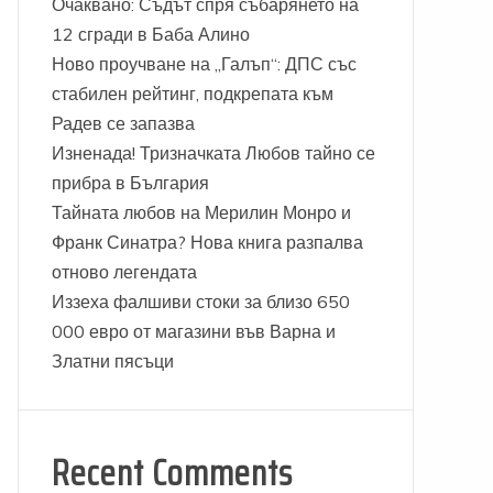
Очаквано: Съдът спря събарянето на
12 сгради в Баба Алино
Ново проучване на „Галъп“: ДПС със
стабилен рейтинг, подкрепата към
Радев се запазва
Изненада! Тризначката Любов тайно се
прибра в България
Тайната любов на Мерилин Монро и
Франк Синатра? Нова книга разпалва
отново легендата
Иззеха фалшиви стоки за близо 650
000 евро от магазини във Варна и
Златни пясъци
Recent Comments