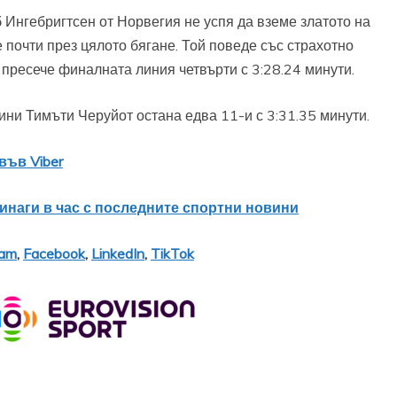
 Ингебригтсен от Норвегия не успя да вземе златото на
почти през цялото бягане. Той поведе със страхотно
и пресече финалната линия четвърти с 3:28.24 минути.
ни Тимъти Черуйот остана едва 11-и с 3:31.35 минути.
във Viber
винаги в час с последните спортни новини
ram
,
Facebook
,
LinkedIn
,
TikTok