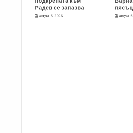
подкрепата към
Варна
Радев се запазва
пясъц
август 6, 2026
август 6