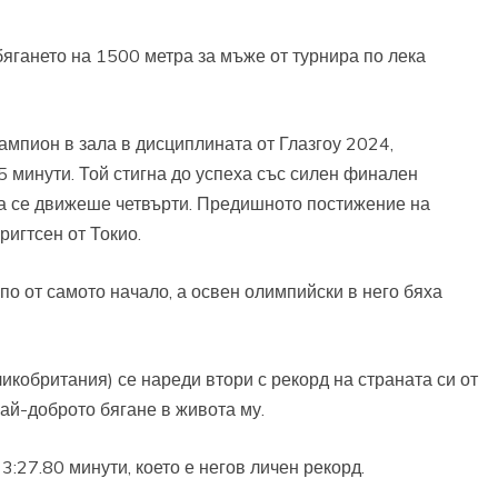
ягането на 1500 метра за мъже от турнира по лека
ампион в зала в дисциплината от Глазгоу 2024,
 минути. Той стигна до успеха със силен финален
ра се движеше четвърти. Предишното постижение на
игтсен от Токио.
о от самото начало, а освен олимпийски в него бяха
кобритания) се нареди втори с рекорд на страната си от
 най-доброто бягане в живота му.
:27.80 минути, което е негов личен рекорд.