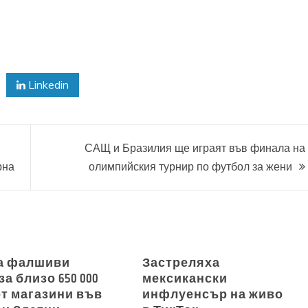
Linkedin
САЩ и Бразилия ще играят във финала на
рна
олимпийския турнир по футбол за жени
а фалшиви
Застреляха
за близо 650 000
мексикански
от магазини във
инфлуенсър на живо