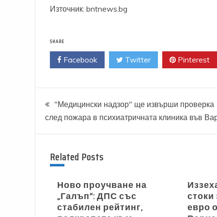
Източник: bntnews.bg
SHARE
Facebook
Twitter
Pinterest
Навигация
"Медицински надзор" ще извърши проверка
след пожара в психиатричната клиника във Ва
Related Posts
Ново проучване на
Иззех
„Галъп“: ДПС със
стоки 
стабилен рейтинг,
евро 