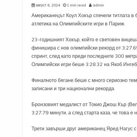
август 6, 2024
1 min read
admin
Американецът Коул Хокър спечели титлата в б
атлетика на Олимпийските игри в Париж.
23-годишният Хокър, който е световен вицеш
финишира с нов олимпийски рекорд от 3:27.65
спринт, след като преди последните 300 мет
Олимпийски игри беше 3:28.32 на Якоб Ингебр
Финалното бягане беше с много сериозно темп
записани и три национални рекорда.
Бронзовият медалист от Токио Джош Кър (Вели
3:27.79 минути, а след старта каза, че това е
Трети завърши друг американец Яред Нагус с 3