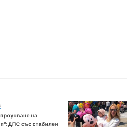
О
 проучване на
п“: ДПС със стабилен