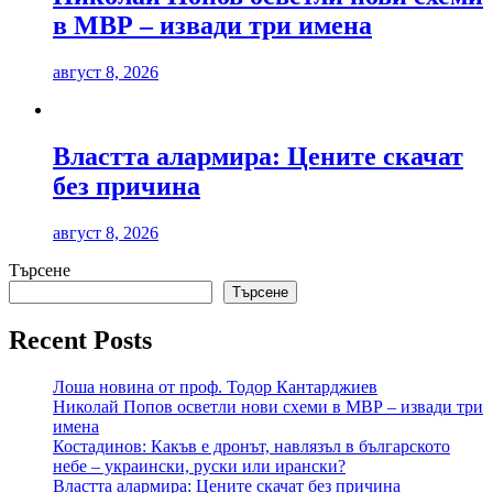
в МВР – извади три имена
август 8, 2026
Властта алармира: Цените скачат
без причина
август 8, 2026
Търсене
Търсене
Recent Posts
Лоша новина от проф. Тодор Кантарджиев
Николай Попов осветли нови схеми в МВР – извади три
имена
Костадинов: Какъв е дронът, навлязъл в българското
небе – украински, руски или ирански?
Властта алармира: Цените скачат без причина