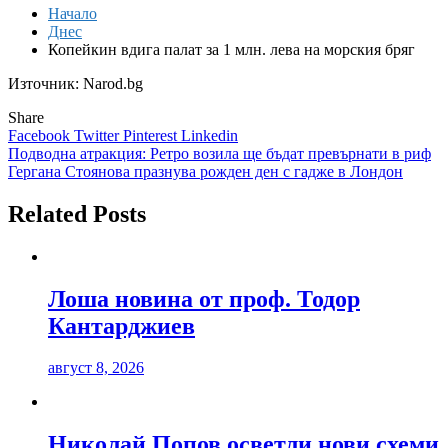
Начало
Днес
Копейкин вдига палат за 1 млн. лева на морския бряг
Източник: Narod.bg
Share
Facebook
Twitter
Pinterest
Linkedin
Навигация
Подводна атракция: Ретро возила ще бъдат превърнати в риф
Гергана Стоянова празнува рожден ден с гадже в Лондон
Related Posts
Лоша новина от проф. Тодор
Кантарджиев
август 8, 2026
Николай Попов осветли нови схеми