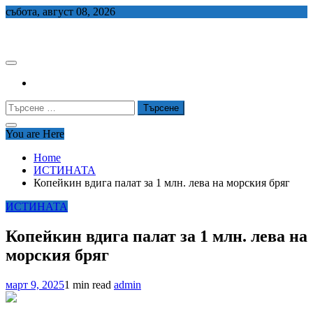
Skip
събота, август 08, 2026
to
СЕДЕМ БГ
content
Търсене
за:
You are Here
Home
ИСТИНАТА
Копейкин вдига палат за 1 млн. лева на морския бряг
ИСТИНАТА
Копейкин вдига палат за 1 млн. лева на
морския бряг
март 9, 2025
1 min read
admin