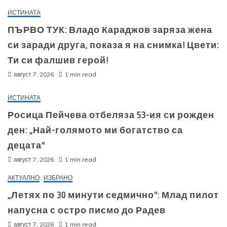
ИСТИНАТА
ПЪРВО ТУК: Владо Караджов заряза жена
си заради друга, показа я на снимка! Цвети:
Ти си фалшив герой!
август 7, 2026
1 min read
ИСТИНАТА
Росица Пейчева отбеляза 53-ия си рожден
ден: „Най-голямото ми богатство са
децата“
август 7, 2026
1 min read
АКТУАЛНО
ИЗБРАНО
„Летях по 30 минути седмично“: Млад пилот
напусна с остро писмо до Радев
август 7, 2026
1 min read