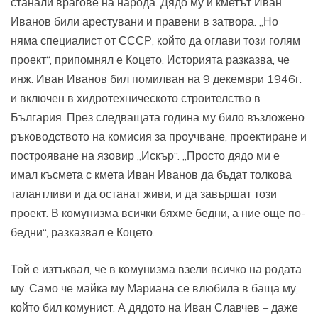
станали врагове на народа. Дядо му и кметът Иван
Иванов били арестувани и правени в затвора. „Но
няма специалист от СССР, който да оглави този голям
проект“, припомнял е Коцето. Историята разказва, че
инж. Иван Иванов бил помилван на 9 декември 1946г.
и включен в хидротехническото строителство в
България. През следващата година му било възложено
ръководството на комисия за проучване, проектиране и
построяване на язовир „Искър“. „Просто дядо ми е
имал късмета с кмета Иван Иванов да бъдат толкова
талантливи и да останат живи, и да завършат този
проект. В комунизма всички бяхме бедни, а ние още по-
бедни“, разказвал е Коцето.
Той е изтъквал, че в комунизма взели всичко на родата
му. Само че майка му Мариана се влюбила в баща му,
който бил комунист. А дядото на Иван Славчев – даже