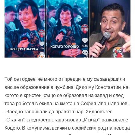
Той се гордее, че много от предците му са завършили
висше образование в чужбина. Дядо му Константин, на
когото е кръстен, също се образовал на запад и след
това работел в екипа на кмета на София Иван Иванов.
„Заедно започнали да правят т.нар. Хидровъзел
„Сталин”, след което става язовир „Искър“, разказвал е
Коцето. В комунизма всички в софийския род на певеца