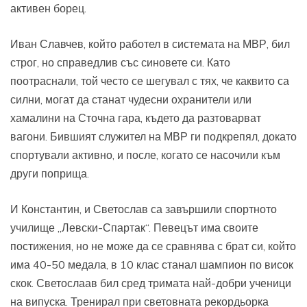
активен борец.
Иван Славчев, който работел в системата на МВР, бил
строг, но справедлив със синовете си. Като
поотраснали, той често се шегувал с тях, че каквито са
силни, могат да станат чудесни охранители или
хамалини на Сточна гара, където да разтоварват
вагони. Бившият служител на МВР ги подкрепял, докато
спортували активно, и после, когато се насочили към
други поприща.
И Константин, и Светослав са завършили спортното
училище „Левски-Спартак“. Певецът има своите
постижения, но не може да се сравнява с брат си, който
има 40-50 медала, в 10 клас станал шампион по висок
скок. Светослаав бил сред тримата най-добри ученици
на випуска. Тренирал при световната рекордьорка