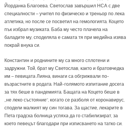
Йорданка Благоева. Светослав завършил НСА с две
специалности – учител по физическо и треньор по лека
атлетика, но после се посветил на гемологията. Коцето
пък избрал музиката. Баба му често плачела на
баладите му, споделяла е самата тя при медийна изява
покрай внука си.
Константин и роднините му са много сплотени и
задружни. Той, брат му Светослав, както и братовчедка
им – певицата Лияна, винаги са обгрижвали по-
възрастните в родата. Най-голямото изпитание досега
за тях беше в пандемията. Бащата на Коцето беше в
„не леко състояние“, когато се разболя от коронавирус,
сподели малкият му син тогава. За щастие, лекарите в
Пета градска болница успяха да го стабилизират, за
което певецът благодари при изписването на татко си.