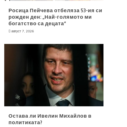
Росица Пейчева отбеляза 53-ия си
рожден ден: „Най-голямото ми
богатство са децата“
август 7, 2026
Остава ли Ивелин Михайлов в
политиката?