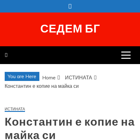
Skip
to
content
СЕДЕМ БГ
You are Here
Home
ИСТИНАТА
Константин е копие на майка си
ИСТИНАТА
Константин е копие на
майка си