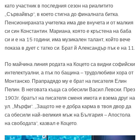
като участник в последния сезон на риалитито
„Сървайвър“, в което стигна до финалната битка.
Пенсионираната учителка има две внучета и от малкия
си син Константин. Мариана, която е кръстена на баба
си и е на 15 години, има музикален талант, който вече
показа в дует с татко си. Брат й Александър пък е на 11.
По майчина линия родата на Коцето са видни софийски
интелектуални, а пък по бащина – трудолюбиви хора от
Монтанско. Прапрадядо му е брат на писателя Елин
Пелин. В неговата къща са обесили Васил Левски. През
1903г. братът на писателя сменя имота и взема друг на
ул. „Мърфи“. „Защото не е добра карма в твоя двор да
са обесили най-великия мъж на България – Апостола
на свободата“, казвал е Коцето.