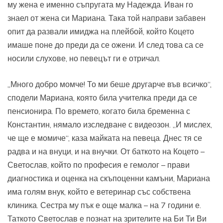
му жена е именно съпругата му Надежда. Иван го
знаел от жена си Мариана. Така той направи забавен
опит да развали имиджа на плейбой, който Коцето
имаше поне до преди да се ожени. И след това са се
носили слухове, но певецът ги е отричал.
„Много добро момче! То ми беше другарче във всичко“,
сподели Мариана, която била учителка преди да се
пенсионира. По времето, когато била бременна с
Константин, нямало изследване с видеозон. „И мислех,
че ще е момиче“, каза майката на певеца. Днес тя се
радва и на внуци, и на внучки. От баткото на Коцето –
Светослав, който по професия е гемолог – прави
диагностика и оценка на скъпоценни камъни, Мариана
има голям внук, който е ветеринар със собствена
клиника. Сестра му пък е още малка – на 7 години е.
Таткото Светослав е познат на зрителите на Би Ти Ви