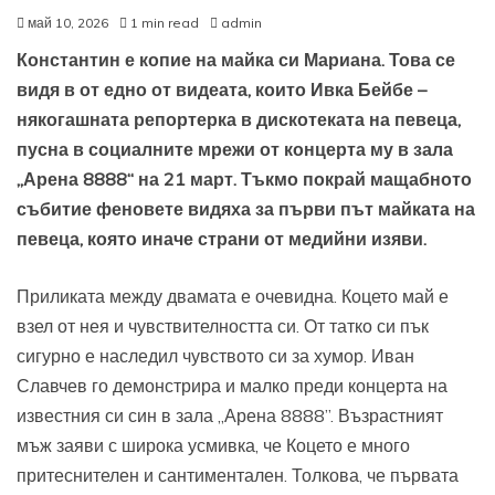
май 10, 2026
1 min read
admin
Константин е копие на майка си Мариана. Това се
видя в от едно от видеата, които Ивка Бейбе –
някогашната репортерка в дискотеката на певеца,
пусна в социалните мрежи от концерта му в зала
„Арена 8888“ на 21 март. Тъкмо покрай мащабното
събитие феновете видяха за първи път майката на
певеца, която иначе страни от медийни изяви.
Приликата между двамата е очевидна. Коцето май е
взел от нея и чувствителността си. От татко си пък
сигурно е наследил чувството си за хумор. Иван
Славчев го демонстрира и малко преди концерта на
известния си син в зала „Арена 8888”. Възрастният
мъж заяви с широка усмивка, че Коцето е много
притеснителен и сантиментален. Толкова, че първата