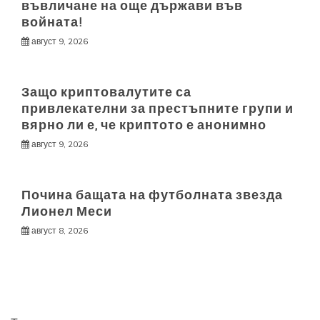
въвличане на още държави във
войната!
август 9, 2026
Защо криптовалутите са
привлекателни за престъпните групи и
вярно ли е, че криптото е анонимно
август 9, 2026
Почина бащата на футболната звезда
Лионел Меси
август 8, 2026