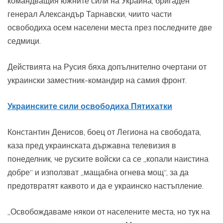
командващия южните сили на Украйна, бригаден
генерал Александър Тарнавски, чиито части
освободиха осем населени места през последните две
седмици.
Действията на Русия бяха допълнително очертани от
украински заместник-командир на самия фронт.
Украинските сили освободиха Пятихатки
Константин Денисов, боец от Легиона на свободата,
каза пред украинската държавна телевизия в
понеделник, че руските войски са се „копали наистина
добре“ и използват „мащабна огнева мощ“, за да
предотвратят каквото и да е украинско настъпление.
„Освобождаваме някои от населените места, но тук на