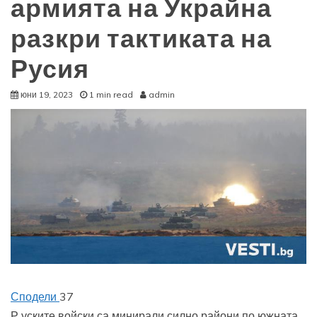
армията на Украйна
разкри тактиката на
Русия
юни 19, 2023
1 min read
admin
Сподели
37
Р
уските войски са минирали силно райони по южната