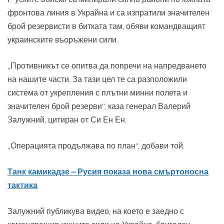
фронтова линия в Украйна и са изпратили значителен
брой резервисти в битката там, обяви командващият
украинските въоръжени сили.
„Противникът се опитва да попречи на напредването
на нашите части. За тази цел те са разположили
система от укрепления с плътни минни полета и
значителен брой резерви“, каза генерал Валерий
Залужний, цитиран от Си Ен Ен.
„Операцията продължава по план“, добави той.
Танк камикадзе – Русия показа нова смъртоносна
тактика
Залужний публикува видео, на което е заедно с