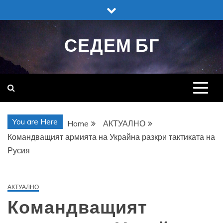
Skip
to
content
СЕДЕМ БГ
You are Here
Home
АКТУАЛНО
Командващият армията на Украйна разкри тактиката на
Русия
АКТУАЛНО
Командващият