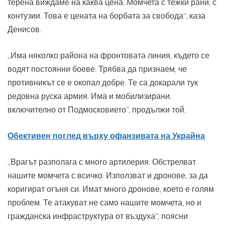
терена виждаме на каква цена. Момчета с тежки рани, с
контузии. Това е цената на борбата за свобода“, каза
Денисов.
„Има няколко района на фронтовата линия, където се
водят постоянни боеве. Трябва да признаем, че
противникът се е окопал добре. Те са докарали тук
редовна руска армия. Има и мобилизирани,
включително от Подмосковието”, продължи той.
Обективен поглед върху офанзивата на Украйна
„Врагът разполага с много артилерия. Обстрелват
нашите момчета с всичко. Използват и дронове, за да
коригират огъня си. Имат много дронове, което е голям
проблем. Те атакуват не само нашите момчета, но и
гражданска инфраструктура от въздуха”, поясни