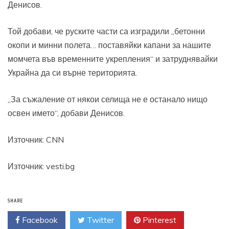
Денисов.
Той добави, че руските части са изградили „бетонни
окопи и минни полета… поставяйки капани за нашите
момчета във временните укрепления“ и затруднявайки
Украйна да си върне територията.
„За съжаление от някои селища не е останало нищо
освен името“, добави Денисов.
Източник:
CNN
Източник: vesti.bg
SHARE
Facebook
Twitter
Pinterest