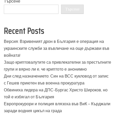
Търсене
Търсене
Recent Posts
Версия: Взривеният дрон в България е операция на
украинските служби за въвличане на още държави във
войната!
Защо криптовалутите са привлекателни за престъпните
групи и вярно ли е, че криптото е анонимно
Дни след назначението: Син на ВСС кукловод от запис
с Гешев приютен във военна прокуратура
Обвиниха лидера на ДПС-Бургас Христо Широков, но
той е избягал от България
Европрокурори и полиция влязоха във ВиК – Кърджали
заради водния цикъл на града