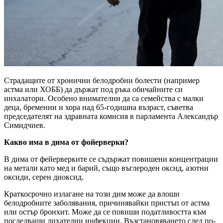
Страдащите от хронични белодробни болести (например
астма или ХОББ) да държат под ръка обичайните си
инхалатори. Особено внимателни да са семейства с малки
деца, бременни и хора над 65-годишна възраст, съветва
председателят на здравната комисия в парламента Александър
Симидчиев.
Какво има в дима от фойерверки?
В дима от фейерверките се съдържат повишени концентрации
на метали като мед и барий, също въглероден оксид, азотни
оксиди, серен диоксид.
Краткосрочно излагане на този дим може да влоши
белодробните заболявания, причинявайки пристъп от астма
или остър бронхит. Може да се повиши податливостта към
последващи дихателни инфекции. Възстановяването след по-