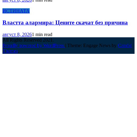
ИСТИНАТА
Властта алармира: Цените скачат без причина
август 8, 2026
1 min read
All Rights Reserved 2021.
Proudly powered by WordPress
|
Theme: Engage News by
Candid
Themes
.