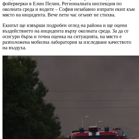
фойерверки в Елин Пелин, Регионалната инспекция по
околната среда и водите – София незабавно изпрати екип към
място на инцидента. Вече пети час огънят не стихва.
Екипът ще извърши подробен оглед на района и ще оцени
въздействието на инцидента върху околната среда. За да се
осигури бърза и точна оценка на ситуацията, на място е
разположена мобилна лаборатория за изследване качеството
на въздуха.