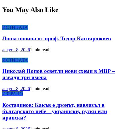
You May Also Like
ИСТИНАТА
Лоша новина от проф. Тодор Кантарджиев
август 8, 2026
1 min read
ИСТИНАТА
Николай Попов осветли нови схеми в МВР –
извади три имена
август 8, 2026
1 min read
ИЗБРАНО
Костадинов: Какъв е дронът, навлязъл в
българското небе – украински, руски или
ирански?
август 8, 2026
1 min read