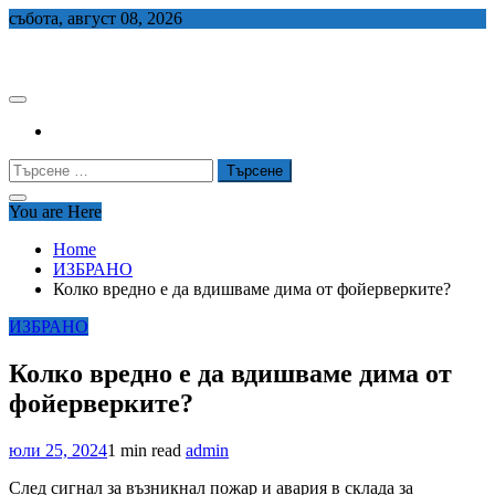
Skip
събота, август 08, 2026
to
СЕДЕМ БГ
content
Търсене
за:
You are Here
Home
ИЗБРАНО
Колко вредно е да вдишваме дима от фойерверките?
ИЗБРАНО
Колко вредно е да вдишваме дима от
фойерверките?
юли 25, 2024
1 min read
admin
След сигнал за възникнал пожар и авария в склада за