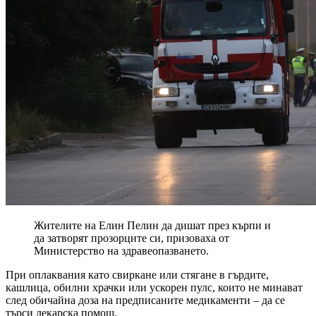
Жителите на Елин Пелин да дишат през кърпи и
да затворят прозорците си, призоваха от
Министерство на здравеопазването.
При оплаквания като свиркане или стягане в гърдите,
кашлица, обилни храчки или ускорен пулс, които не минават
след обичайна доза на предписаните медикаменти – да се
търси лекарска помощ.