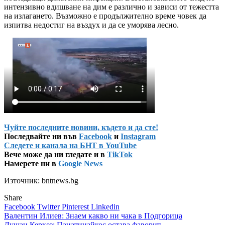
интензивно вдишване на дим е различно и зависи от тежестта
на излагането. Възможно е продължително време човек да
изпитва недостиг на въздух и да се уморява лесно.
Чуйте последните новини, където и да сте!
Последвайте ни във
Facebook
и
Instagram
Следете и канала на БНТ в YouTube
Вече може да ни гледате и в
TikTok
Намерете ни в
Google News
Източник: bntnews.bg
Share
Facebook
Twitter
Pinterest
Linkedin
Навигация
Валентин Илиев: Знаем какво ни чака в Подгорица
Душан Керкез: Панатинайкос остава фаворит