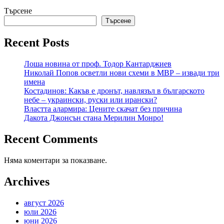
Търсене
Търсене
Recent Posts
Лоша новина от проф. Тодор Кантарджиев
Николай Попов осветли нови схеми в МВР – извади три
имена
Костадинов: Какъв е дронът, навлязъл в българското
небе – украински, руски или ирански?
Властта алармира: Цените скачат без причина
Дакота Джонсън стана Мерилин Монро!
Recent Comments
Няма коментари за показване.
Archives
август 2026
юли 2026
юни 2026