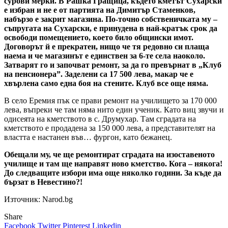
сурови мерки. В Рашка Гращица, където кметът Сухарски
е избран и не е от партията на Димитър Стаменков,
набързо е закрит магазина. По-точно собственичката му –
съпругата на Сухарски, е принудена в най-кратък срок да
освободи помещението, което било общински имот.
Договорът й е прекратен, нищо че тя редовно си плаща
наема и че магазинът е единствен за 6-те села наоколо.
Затварят го и започват ремонт, за да го превърнат в „Клуб
на пенсионера”. Заделени са 17 500 лева, макар че е
хвърлена само една боя на стените. Клуб все още няма.
В село Еремия пък се прави ремонт на училището за 170 000
лева, въпреки че там няма нито един ученик. Като виц звучи и
одисеята на кметството в с. Друмухар. Там сградата на
кметството е продадена за 150 000 лева, а представителят на
властта е настанен във… фургон, като бежанец.
Обещали му, че ще ремонтират сградата на изоставеното
училище и там ще направят ново кметство. Кога – някога!
До следващите избори има още няколко години. За къде да
бързат в Невестино?!
Източник: Narod.bg
Share
Facebook
Twitter
Pinterest
Linkedin