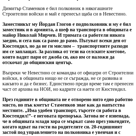
Димитър Стаменков е бил полковник в някогашните
Строителни войски и май е пренесъл щаба си в Невестино.
Заместникът му Йордан Глогов е подполковник и му е бил
заместник и в армията, а шеф на транспорта в общината е
майор Николай Мирчев. И тримата са работели някога
заедно, и сега пак са рамо до рамо. Пътуват всеки ден от
Кюстендил, но да не ги мислим – транспортните разходи
им се заплащат. За разлика от тези на селските кметове,
които вадят пари от джоба си, ако им се наложи да
отскочат до общинския център.
Въпреки че Невестино се командва от офицери от Строителни
войски, в общината нищо не се съгражда, не се развива и
какъвто и да е бизнес. Единствено преди време там е пренесен
част от архива на НОИ, но кадрите са наети от Кюстендил.
През годините в общината не е отворено нито едно работно
място, но пък кметът Стаменков знае как да напътства
местните. „Има удобен транспорт, търсете си работа в
Кюстендил!”- е неговата препоръка. Затова не е изненада,
че в общината млади хора се мъркат само през уикендите,
когато идват на гости на родителите си. 20-годишният
застой под управлението на полковника е увенчан и с