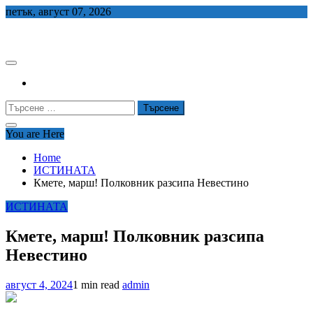
Skip
петък, август 07, 2026
to
СЕДЕМ БГ
content
Търсене
за:
You are Here
Home
ИСТИНАТА
Кмете, марш! Полковник разсипа Невестино
ИСТИНАТА
Кмете, марш! Полковник разсипа
Невестино
август 4, 2024
1 min read
admin