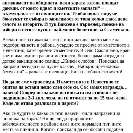
ангажимент на общината, нали хората затова плащат
данъци, от които идват и кметските заплати” –
възмущават се източниците ни. Те обясняват още, че
боклукът се събира в зависимост от това колко гласа дава
селото за изборите. И тук Ваксево е първенец, понеже на
избори в него се пускат най-много бюлетини за Стаменков.
Всеки опит за някаква частна инициатива, която може да
подобри живота в района, усърдно се пресича от кметството в
Невестино, категорични са местните. В село Смоличано, край
което има чудно красиви местности, бизнес дама изградила
детско ваканционно селище „Живей с любов”. Поискала да
направи беседка и да пусне влакче. „Набързо премахнаха
беседката” – разказват очевидци. Била на общинско място!
Но да не сме черногледи. И кметството в Невестино се
опитва да остави нещо след себе си. Със замах изгражда…
навеси! Според познавачи истинската им стойност не
надвишава 2-3 хил. лева, но ги отчитат за по 15 хил. лева.
Къде ли отива разликата в парите?
Ако се чудите за какво са тези навеси –били направени за
почивка на хората! Нищо, че до природните
забележителности в района няма нито нормален път, нито
места за пикници. Когато поискали да се обособи подобен