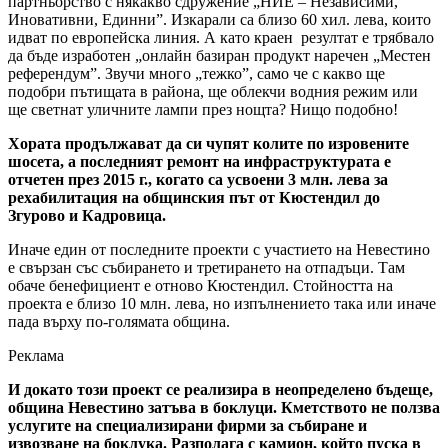
партньорство с някакво сдружение „НИЕ – Независими,
Иновативни, Единни”. Изкарали са близо 60 хил. лева, които
идват по европейска линия. А като краен резултат е трябвало
да бъде изработен „онлайн базиран продукт наречен „Местен
референдум”. Звучи много „тежко”, само че с какво ще
подобри пътищата в района, ще облекчи водния режим или
ще светнат уличните лампи през нощта? Нищо подобно!
Хората продължават да си чупят колите по изровените
шосета, а последният ремонт на инфраструктурата е
отчетен през 2015 г., когато са усвоени 3 млн. лева за
рехабилитация на общинския път от Кюстендил до
Згурово и Кадровица.
Иначе един от последните проекти с участието на Невестино
е свързан със събирането и третирането на отпадъци. Там
обаче бенефициент е отново Кюстендил. Стойността на
проекта е близо 10 млн. лева, но изпълнението така или иначе
пада върху по-голямата община.
Реклама
И докато този проект се реализира в неопределено бъдеще,
община Невестино затъва в боклуци. Кметството не ползва
услугите на специализирани фирми за събиране и
извозване на боклука. Разполага с камион, който пуска в