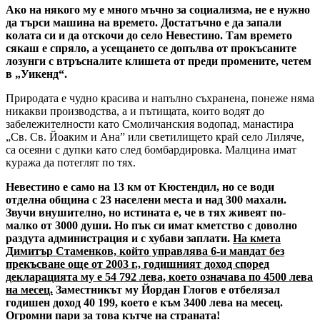
Ако на някого му е много мъчно за социализма, не е нужно
да търси машина на времето. Достатъчно е да запали
колата си и да отскочи до село Невестино. Там времето
сякаш е спряло, а усещането се допълва от прокъсаните
лозунги с втръсналите клишета от преди промените, четем
в „Уикенд“.
Природата е чудно красива и напълно съхранена, понеже няма
никакви производства, а и пътищата, които водят до
забележителности като Смоличанския водопад, манастира
„Св. Св. Йоаким и Ана” или светилището край село Лиляче,
са осеяни с дупки като след бомбардировка. Малцина имат
куража да потеглят по тях.
Невестино е само на 13 км от Кюстендил, но се води
отделна община с 23 населени места и над 300 махали.
Звучи внушително, но истината е, че в тях живеят по-
малко от 3000 души. Но пък си имат кметство с доволно
раздута администрация и с хубави заплати.
На кмета
Димитър Стаменков, който управлява 6-и мандат без
прекъсване още от 2003 г., годишният доход според
декларацията му е 54 792 лева, което означава по 4500 лева
на месец.
Заместникът му Йордан Глогов е отбелязал
годишен доход 40 199, което е към 3400 лева на месец.
Огромни пари за това кътче на страната!