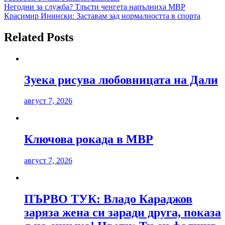
Навигация
Негодни за служба? Тлъсти ченгета напълниха МВР
Красимир Инински: Заставам зад нормалността в спорта
Related Posts
Зуека рисува любовницата на Дали
август 7, 2026
Ключова рокада в МВР
август 7, 2026
ПЪРВО ТУК: Владо Караджов
заряза жена си заради друга, показа