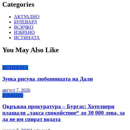
Categories
АКТУАЛНО
БУЛЕВАРД
ВСИЧКО
ИЗБРАНО
ИСТИНАТА
You May Also Like
ИСТИНАТА
Зуека рисува любовницата на Дали
август 7, 2026
ИЗБРАНО
Окръжна прокуратура – Бургас: Хотелиери
плащали „такса спокойствие“ до 30 000 лева, за
да не им спират водата