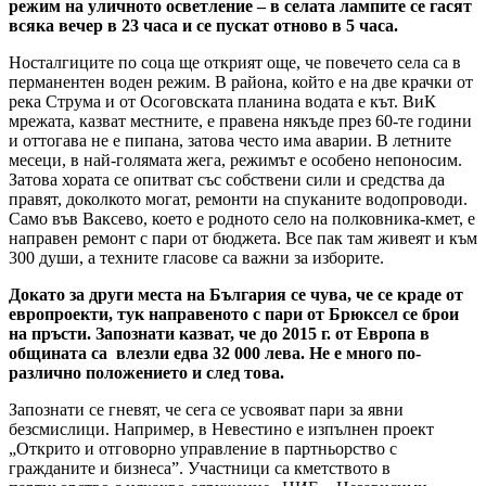
режим на уличното осветление – в селата лампите се гасят
всяка вечер в 23 часа и се пускат отново в 5 часа.
Носталгиците по соца ще открият още, че повечето села са в
перманентен воден режим. В района, който е на две крачки от
река Струма и от Осоговската планина водата е кът. ВиК
мрежата, казват местните, е правена някъде през 60-те години
и оттогава не е пипана, затова често има аварии. В летните
месеци, в най-голямата жега, режимът е особено непоносим.
Затова хората се опитват със собствени сили и средства да
правят, доколкото могат, ремонти на спуканите водопроводи.
Само във Ваксево, което е родното село на полковника-кмет, е
направен ремонт с пари от бюджета. Все пак там живеят и към
300 души, а техните гласове са важни за изборите.
Докато за други места на България се чува, че се краде от
европроекти, тук направеното с пари от Брюксел се брои
на пръсти. Запознати казват, че до 2015 г. от Европа в
общината са влезли едва 32 000 лева. Не е много по-
различно положението и след това.
Запознати се гневят, че сега се усвояват пари за явни
безсмислици. Например, в Невестино е изпълнен проект
„Открито и отговорно управление в партньорство с
гражданите и бизнеса”. Участници са кметството в