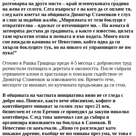
разтоварва на друго място – край зеленчуковата градина
на жена от селото. Сега въпросът е на кого да се оплаче тя,
след като кметът на общината Димитър Стаменков е глух
и сляп за подобни жалби. „Миризмата от тези боклуци е
отвратителна – ядосват се източниците ни. – На жената й
затвориха достъпа до градината, а както е известно, цялата
тази мръсотия отива в почвата и във водата. Много пъти
сме виждали камиона от Невестино, който идва да си
хвърля боклуците тук, но на никого от управниците не им
пука!”
Отново в Рашка Гращица преди 4-5 месеца с доброволен труд
разчистили пътищата и деретата в околността. После събрали
отрязаните клони и храсталаци и поискали съдействие от
Димитър Стаменков за извозването им. Времето тече,
месеците си минават, но купчината продължава да си стои.
В общината на частната инициатива явно не се гледа с
добро око. Понеже, както вече обяснихме, кофите и
контейнерите минават за голям лукс през 21 век,
бизнесмен от село Еремия се принудил да закупи няколко
контейнера. След това започнал сам да събира и
организира извозването на боклука в Самоков. В
Невестино си замълчали. „Явно го разглеждат като
някакво дарение, въобще не им минава през ума, че това е