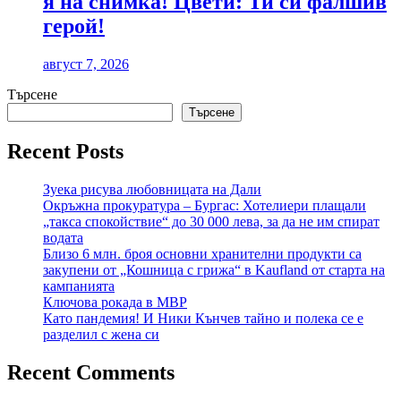
я на снимка! Цвети: Ти си фалшив
герой!
август 7, 2026
Търсене
Търсене
Recent Posts
Зуека рисува любовницата на Дали
Окръжна прокуратура – Бургас: Хотелиери плащали
„такса спокойствие“ до 30 000 лева, за да не им спират
водата
Близо 6 млн. броя основни хранителни продукти са
закупени от „Кошница с грижа“ в Kaufland от старта на
кампанията
Ключова рокада в МВР
Като пандемия! И Ники Кънчев тайно и полека се е
разделил с жена си
Recent Comments