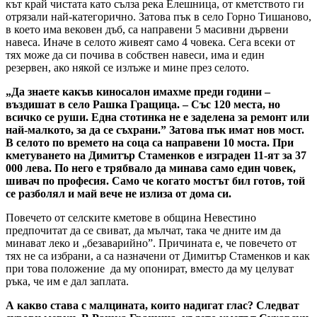
кът край чистата като сълза река Елешница, от кметството ги
отрязали най-категорично. Затова пък в село Горно Тишаново,
в което има вековен дъб, са направени 5 масивни дървени
навеса. Иначе в селото живеят само 4 човека. Сега всеки от
тях може да си почива в собствен навеси, има и един
резервен, ако някой се излъже и мине през селото.
„Да знаете какъв киносалон имахме преди години –
въздишат в село Рашка Гращица. – Със 120 места, но
всичко се руши. Една стотинка не е заделена за ремонт или
най-малкото, за да се съхрани.” Затова пък имат нов мост.
В селото по времето на соца са направени 10 моста. При
кметуването на Димитър Стаменков е изграден 11-ят за 37
000 лева. По него е трябвало да минава само един човек,
шивач по професия. Само че когато мостът бил готов, той
се разболял и май вече не излиза от дома си.
Повечето от селските кметове в община Невестино
предпочитат да се свиват, да мълчат, така че дните им да
минават леко и „безаварийно”. Причината е, че повечето от
тях не са избрани, а са назначени от Димитър Стаменков и как
при това положение да му опонират, вместо да му целуват
ръка, че им е дал заплата.
А какво става с малцината, които надигат глас? Следват