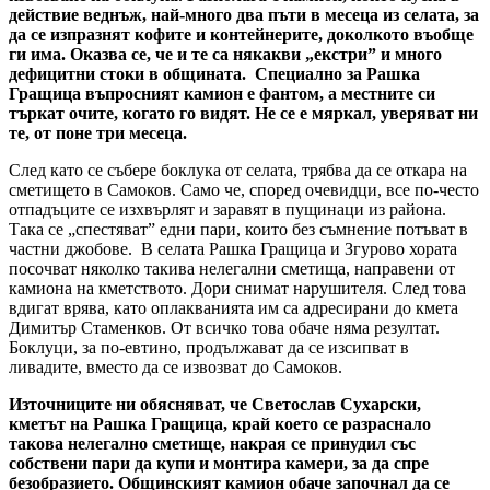
действие веднъж, най-много два пъти в месеца из селата, за
да се изпразнят кофите и контейнерите, доколкото въобще
ги има. Оказва се, че и те са някакви „екстри” и много
дефицитни стоки в общината. Специално за Рашка
Гращица въпросният камион е фантом, а местните си
търкат очите, когато го видят. Не се е мяркал, уверяват ни
те, от поне три месеца.
След като се събере боклука от селата, трябва да се откара на
сметището в Самоков. Само че, според очевидци, все по-често
отпадъците се изхвърлят и заравят в пущинаци из района.
Така се „спестяват” едни пари, които без съмнение потъват в
частни джобове. В селата Рашка Гращица и Згурово хората
посочват няколко такива нелегални сметища, направени от
камиона на кметството. Дори снимат нарушителя. След това
вдигат врява, като оплакванията им са адресирани до кмета
Димитър Стаменков. От всичко това обаче няма резултат.
Боклуци, за по-евтино, продължават да се изсипват в
ливадите, вместо да се извозват до Самоков.
Източниците ни обясняват, че Светослав Сухарски,
кметът на Рашка Гращица, край което се разраснало
такова нелегално сметище, накрая се принудил със
собствени пари да купи и монтира камери, за да спре
безобразието. Общинският камион обаче започнал да се