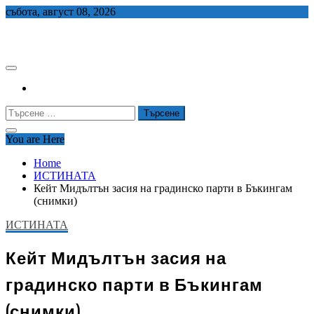
Skip
събота, август 08, 2026
to
СЕДЕМ БГ
content
Търсене
за:
You are Here
Home
ИСТИНАТА
Кейт Мидълтън засия на градинско парти в Бъкингам
(снимки)
ИСТИНАТА
Кейт Мидълтън засия на
градинско парти в Бъкингам
(снимки)