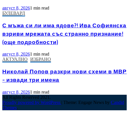
август 8, 2026
1 min read
БУЛЕВАРД
С мъжа си ли има ядове?! Ива Софиянска
взриви мрежата със странно признание!
(още подробности)
август 8, 2026
1 min read
АКТУАЛНО
ИЗБРАНО
Николай Попов разкри нови схеми в МВР
– извади три имена
август 8, 2026
1 min read
All Rights Reserved 2021.
Proudly powered by WordPress
|
Theme: Engage News by
Candid
Themes
.