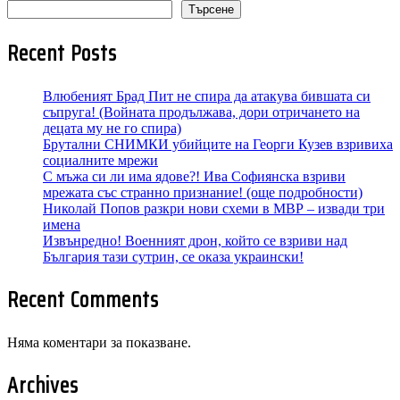
Търсене
Recent Posts
Влюбеният Брад Пит не спира да атакува бившата си
съпруга! (Войната продължава, дори отричането на
децата му не го спира)
Брутални СНИМКИ убийците на Георги Кузев взривиха
социалните мрежи
С мъжа си ли има ядове?! Ива Софиянска взриви
мрежата със странно признание! (още подробности)
Николай Попов разкри нови схеми в МВР – извади три
имена
Извънредно! Военният дрон, който се взриви над
България тази сутрин, се оказа украински!
Recent Comments
Няма коментари за показване.
Archives