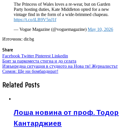
The Princess of Wales loves a re-wear, but on Garden
Party hosting duties, Kate Middleton opted for a new
vintage find in the form of a wide-brimmed chapeau.
https://t.co/iLB9V5nJ1f
— Vogue Magazine (@voguemagazine)
May 10, 2026
Източник: dir.bg
Share
Facebook
Twitter
Pinterest
Linkedin
Навигация
Боят за паркоместа стигна и до селата
Извънредна ситуация в студиото на Нова тв! Журналистът
Симов: Ще ни бомбардират!
Related Posts
Лоша новина от проф. Тодор
Кантарджиев