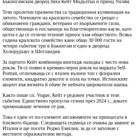
Бъкингамския дворец бяха Кейт Мидълтън и принц Уилям.
Тези пролетни празненства са традиционна кулминация на
лятото. Членовете на кралското семейство се срещат с
обикновени граждани, ветерани от въоръжените сили,
общественици и посланици на благотворителни каузи, като
целта е да се отличи техният принос към обществото. Всяка
година кралското семейство кани общо 30 000 гости на
четири събития: три в Бъкингам и едно в двореца
Холирудхаус в Шотландия.
За партито Кейт комбинира винтидж находка с чисто нова
рокля. Тя се появи в кремаво-черна рокля на марката Self-
Portrait, отличаваща се с втален вълнен топ с флорални
елементи, квадратно деколте и пола на точки. Истинският
акцент във визията й обаче бе нейната широкопола шапка.
Както пише сп. Vogue, Кейт е редовен участник в тези
събития. Единствено пропусна сезона през 2024 г., докато
преминаваше лечение от рак.
Това е един от по-големите ангажименти на принцесата в
близкото бъдеще. Следващата седмица се очаква да замине за
Италия и ще посети Реджо Емилия, за да се запознае с
местните образователни методи.