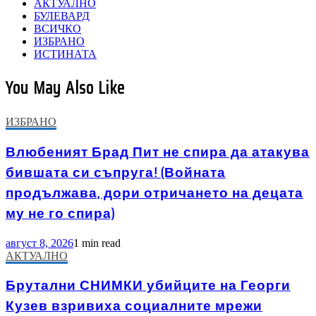
АКТУАЛНО
БУЛЕВАРД
ВСИЧКО
ИЗБРАНО
ИСТИНАТА
You May Also Like
ИЗБРАНО
Влюбеният Брад Пит не спира да атакува
бившата си съпруга! (Войната
продължава, дори отричането на децата
му не го спира)
август 8, 2026
1 min read
АКТУАЛНО
Брутални СНИМКИ убийците на Георги
Кузев взривиха социалните мрежи