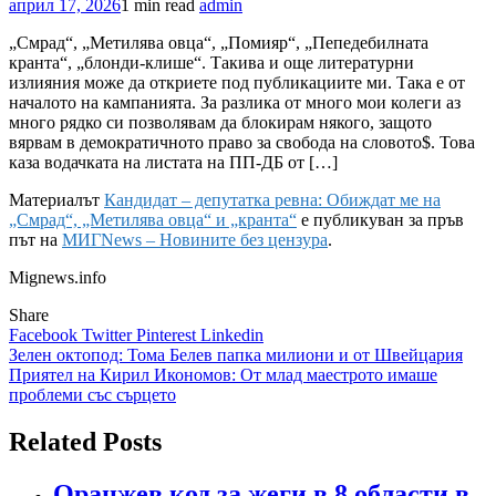
април 17, 2026
1 min read
admin
„Смрад“, „Метилява овца“, „Помияр“, „Пепедебилната
кранта“, „блонди-клише“. Такива и още литературни
излияния може да откриете под публикациите ми. Така е от
началото на кампанията. За разлика от много мои колеги аз
много рядко си позволявам да блокирам някого, защото
вярвам в демократичното право за свобода на словото$. Това
каза водачката на листата на ПП-ДБ от […]
Материалът
Кандидат – депутатка ревна: Обиждат ме на
„Смрад“, „Метилява овца“ и „кранта“
е публикуван за пръв
път на
МИГNews – Новините без цензура
.
Mignews.info
Share
Facebook
Twitter
Pinterest
Linkedin
Навигация
Зелен октопод: Тома Белев папка милиони и от Швейцария
Приятел на Кирил Икономов: От млад маестрото имаше
проблеми със сърцето
Related Posts
Оранжев код за жеги в 8 области в