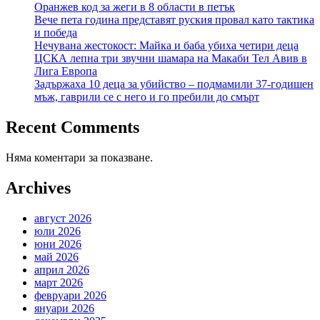
Оранжев код за жеги в 8 области в петък
Вече пета година представят руския провал като тактика
и победа
Нечувана жестокост: Майка и баба убиха четири деца
ЦСКА лепна три звучни шамара на Макаби Тел Авив в
Лига Европа
Задържаха 10 деца за убийство – подмамили 37-годишен
мъж, гаврили се с него и го пребили до смърт
Recent Comments
Няма коментари за показване.
Archives
август 2026
юли 2026
юни 2026
май 2026
април 2026
март 2026
февруари 2026
януари 2026