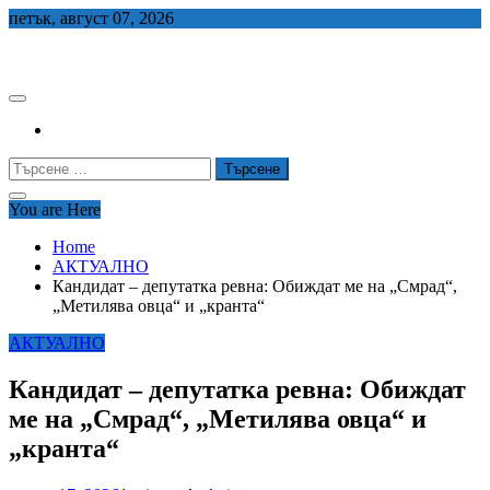
Skip
петък, август 07, 2026
to
СЕДЕМ БГ
content
Търсене
за:
You are Here
Home
АКТУАЛНО
Кандидат – депутатка ревна: Обиждат ме на „Смрад“,
„Метилява овца“ и „кранта“
АКТУАЛНО
Кандидат – депутатка ревна: Обиждат
ме на „Смрад“, „Метилява овца“ и
„кранта“