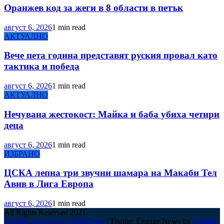
Оранжев код за жеги в 8 области в петък
август 6, 2026
1 min read
АКТУАЛНО
Вече пета година представят руския провал като
тактика и победа
август 6, 2026
1 min read
АКТУАЛНО
Нечувана жестокост: Майка и баба убиха четири
деца
август 6, 2026
1 min read
ИЗБРАНО
ЦСКА лепна три звучни шамара на Макаби Тел
Авив в Лига Европа
август 6, 2026
1 min read
All Rights Reserved 2021.
Proudly powered by WordPress
|
Theme: Engage News by
Candid