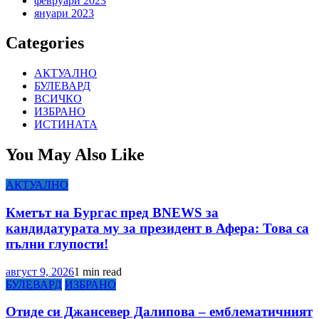
февруари 2023
януари 2023
Categories
АКТУАЛНО
БУЛЕВАРД
ВСИЧКО
ИЗБРАНО
ИСТИНАТА
You May Also Like
АКТУАЛНО
Кметът на Бургас пред BNEWS за
кандидатурата му за президент в Афера: Това са
пълни глупости!
август 9, 2026
1 min read
БУЛЕВАРД
ИЗБРАНО
Отиде си Джансевер Далипова – емблематичният