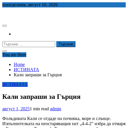
Skip
понеделник, август 10, 2026
to
СЕДЕМ БГ
content
Търсене
за:
You are Here
Home
ИСТИНАТА
Кали запраши за Гърция
ИСТИНАТА
Кали запраши за Гърция
август 1, 2025
1 min read
admin
Фолкдивата Кали се отдаде на почивка, море и слънце.
Изпълнителката на неостаряващия хит „4-4-2″ избра да отмаря