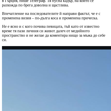
в Гърция, пише Телеграф. Тя пусна кадър, на който се
разхожда по брега доволна и щастлива.
Впечатление на последователите й направи фактът, че е с
променена визия – по-дълга коса и променена прическа.
Не е ясно и с кого почива певицата, тъй като от известно
време тя пази личния си живот далеч от медийното
пространство и не желае да коментира нищо за мъжа до себе
си.