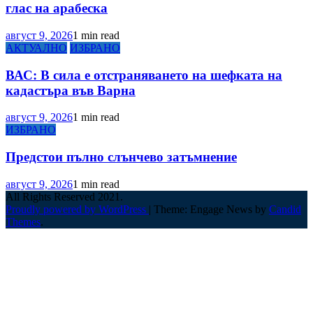
глас на арабеска
август 9, 2026
1 min read
АКТУАЛНО
ИЗБРАНО
ВАС: В сила е отстраняването на шефката на
кадастъра във Варна
август 9, 2026
1 min read
ИЗБРАНО
Предстои пълно слънчево затъмнение
август 9, 2026
1 min read
All Rights Reserved 2021.
Proudly powered by WordPress
|
Theme: Engage News by
Candid
Themes
.