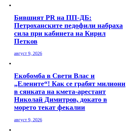
Бившият PR на ПП-ДБ:
Петроханските педофили набраха
сила при кабинета на Кирил
Петков
август 9, 2026
Екобомба в Свети Влас и
„Елените“! Как се грабят милиони
в сянката на кмета-арестант
Николай Димитров, докато в
морето текат фекалии
август 9, 2026