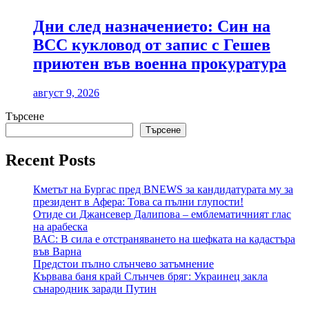
Дни след назначението: Син на
ВСС кукловод от запис с Гешев
приютен във военна прокуратура
август 9, 2026
Търсене
Търсене
Recent Posts
Кметът на Бургас пред BNEWS за кандидатурата му за
президент в Афера: Това са пълни глупости!
Отиде си Джансевер Далипова – емблематичният глас
на арабеска
ВАС: В сила е отстраняването на шефката на кадастъра
във Варна
Предстои пълно слънчево затъмнение
Кървава баня край Слънчев бряг: Украинец закла
сънародник заради Путин