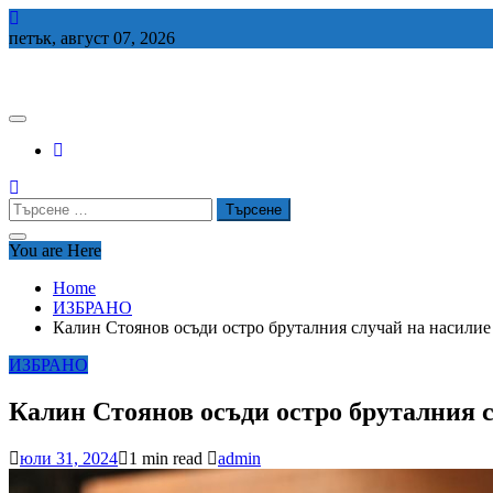
Skip
to
петък, август 07, 2026
content
СЕДЕМ БГ
Търсене
за:
You are Here
Home
ИЗБРАНО
Калин Стоянов осъди остро бруталния случай на насилие
ИЗБРАНО
Калин Стоянов осъди остро бруталния 
юли 31, 2024
1 min read
admin