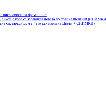
 с високорискова бременност
, вижте с кого се забавлява новата му тръпка Фейгин! (СНИМКИ
на си, заради друга! (ето как изригна Цвети + СНИМКИ)