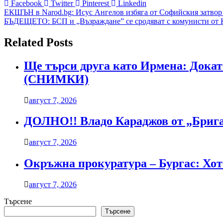
Facebook
Twitter
Pinterest
Linkedin
Навигация
ЕКШЪН в Narod.bg: Исус Ангелов избяга от Софийския затвор 
БЪДЕЩЕТО: БСП и „Възраждане” се сродяват с комунисти о
Related Posts
Ще търси друга като Ирмена: Докато
(СНИМКИ)
август 7, 2026
ДОЛНО!! Владо Караджов от „Бригад
август 7, 2026
Окръжна прокуратура – Бургас: Хоте
август 7, 2026
Търсене
Търсене