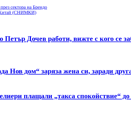
през сектора на Брендо
т Китай (СНИМКИ)
 Петър Дочев работи, вижте с кого се з
а Нов дом“ заряза жена си, заради дру
лиери плащали „такса спокойствие“ до 30