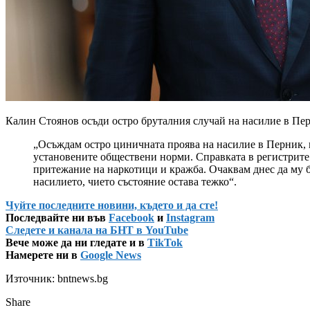
Калин Стоянов осъди остро бруталния случай на насилие в Пер
„Осъждам остро циничната проява на насилие в Перник, п
установените обществени норми. Справката в регистрите 
притежание на наркотици и кражба. Очаквам днес да му б
насилието, чието състояние остава тежко“.
Чуйте последните новини, където и да сте!
Последвайте ни във
Facebook
и
Instagram
Следете и канала на БНТ в YouTube
Вече може да ни гледате и в
TikTok
Намерете ни в
Google News
Източник: bntnews.bg
Share