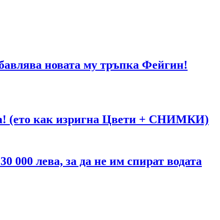
абавлява новата му тръпка Фейгин!
га! (ето как изригна Цвети + СНИМКИ)
 000 лева, за да не им спират водата