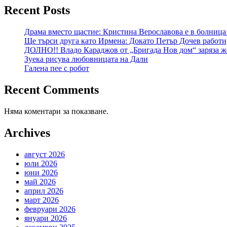
Recent Posts
Драма вместо щастие: Кристина Верославова е в болница
Ще търси друга като Ирмена: Докато Петър Дочев работи
ДОЛНО!! Владо Караджов от „Бригада Нов дом“ заряза же
Зуека рисува любовницата на Дали
Галена пее с робот
Recent Comments
Няма коментари за показване.
Archives
август 2026
юли 2026
юни 2026
май 2026
април 2026
март 2026
февруари 2026
януари 2026