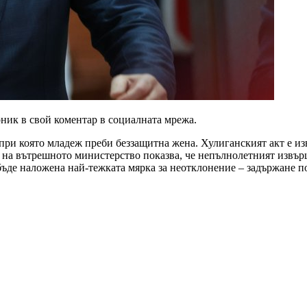
ник в свой коментар в социалната мрежа.
ри която младеж преби беззащитна жена. Хулиганският акт е из
на вътрешното министерство показва, че непълнолетният извърши
ъде наложена най-тежката мярка за неотклонение – задържане по