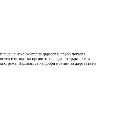
вършен с изключителна дързост и грубо погазва
тел е познат на органите на реда – задържан е за
д стража. Надявам се на добри новини за жертвата на