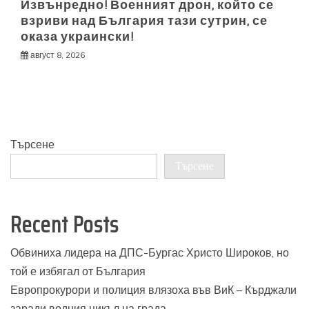
Извънредно! Военният дрон, който се
взриви над България тази сутрин, се
оказа украински!
август 8, 2026
Търсене
Търсене
Recent Posts
Обвиниха лидера на ДПС-Бургас Христо Широков, но
той е избягал от България
Европрокурори и полиция влязоха във ВиК – Кърджали
заради водния цикъл на града