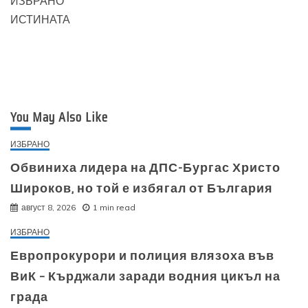
ИЗБРАНО
ИСТИНАТА
You May Also Like
ИЗБРАНО
Обвиниха лидера на ДПС-Бургас Христо
Широков, но той е избягал от България
август 8, 2026
1 min read
ИЗБРАНО
Европрокурори и полиция влязоха във
ВиК – Кърджали заради водния цикъл на
града