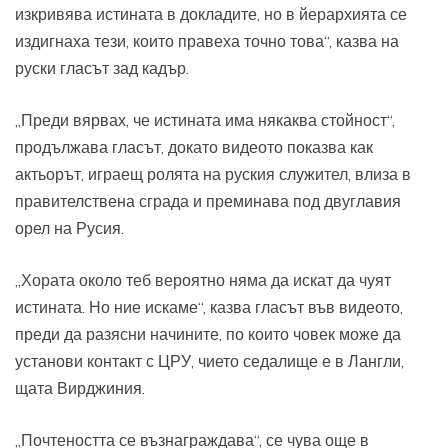
изкривява истината в докладите, но в йерархията се
издигнаха тези, които правеха точно това“, казва на
руски гласът зад кадър.
„Преди вярвах, че истината има някаква стойност“,
продължава гласът, докато видеото показва как
актьорът, играещ ролята на руския служител, влиза в
правителствена сграда и преминава под двуглавия
орел на Русия.
„Хората около теб вероятно няма да искат да чуят
истината. Но ние искаме“, казва гласът във видеото,
преди да разясни начините, по които човек може да
установи контакт с ЦРУ, чието седалище е в Лангли,
щата Вирджиния.
„Почтеността се възнаграждава“, се чува още в