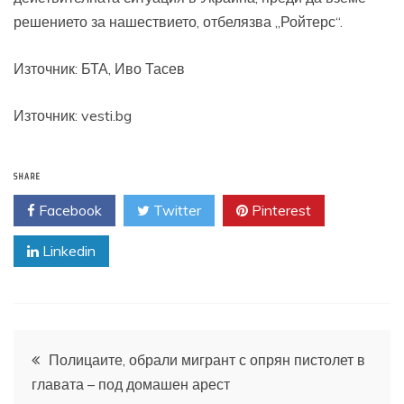
решението за нашествието, отбелязва „Ройтерс“.
Източник:
БТА, Иво Тасев
Източник: vesti.bg
SHARE
Facebook
Twitter
Pinterest
Linkedin
Навигация
Полицаите, обрали мигрант с опрян пистолет в
главата – под домашен арест