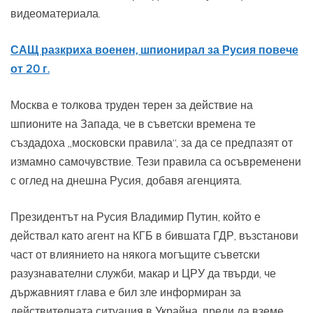
видеоматериала.
САЩ разкриха военен, шпионирал за Русия повече
от 20 г.
Москва е толкова труден терен за действие на
шпионите на Запада, че в съветски времена те
създадоха „московски правила“, за да се предпазят от
измамно самочувствие. Тези правила са осъвременени
с оглед на днешна Русия, добавя агенцията.
Президентът на Русия Владимир Путин, който е
действал като агент на КГБ в бившата ГДР, възстанови
част от влиянието на някога могъщите съветски
разузнавателни служби, макар и ЦРУ да твърди, че
държавният глава е бил зле информиран за
действителната ситуация в Украйна, преди да вземе