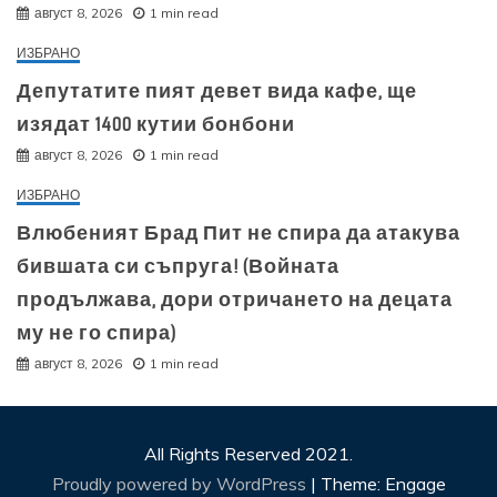
август 8, 2026
1 min read
ИЗБРАНО
Депутатите пият девет вида кафе, ще
изядат 1400 кутии бонбони
август 8, 2026
1 min read
ИЗБРАНО
Влюбеният Брад Пит не спира да атакува
бившата си съпруга! (Войната
продължава, дори отричането на децата
му не го спира)
август 8, 2026
1 min read
All Rights Reserved 2021.
Proudly powered by WordPress
|
Theme: Engage