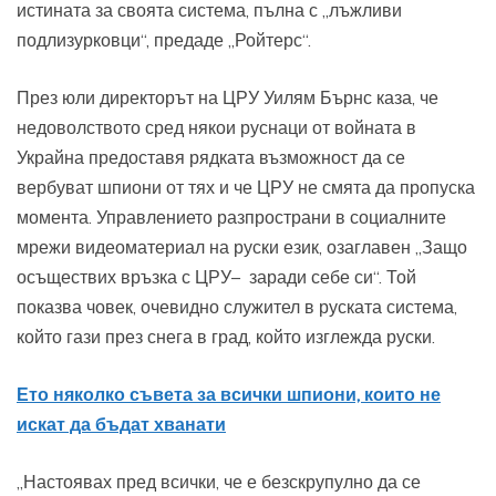
истината за своята система, пълна с „лъжливи
подлизурковци“, предаде „Ройтерс“.
През юли директорът на ЦРУ Уилям Бърнс каза, че
недоволството сред някои руснаци от войната в
Украйна предоставя рядката възможност да се
вербуват шпиони от тях и че ЦРУ не смята да пропуска
момента. Управлението разпространи в социалните
мрежи видеоматериал на руски език, озаглавен „Защо
осъществих връзка с ЦРУ– заради себе си“. Той
показва човек, очевидно служител в руската система,
който гази през снега в град, който изглежда руски.
Ето няколко съвета за всички шпиони, които не
искат да бъдат хванати
„Настоявах пред всички, че е безскрупулно да се