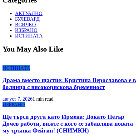
Categories
АКТУАЛНО
БУЛЕВАРД
ВСИЧКО
ИЗБРАНО
ИСТИНАТА
You May Also Like
ИСТИНАТА
Драма вместо щастие: Кристина Верославова е в
болница с високорискова бременност
август 7, 2026
1 min read
ИЗБРАНО
Ще търси друга като Ирмена: Докато Петър
Дочев работи, вижте с кого се забавлява новата
му тръпка Фейгин! (СНИМКИ)