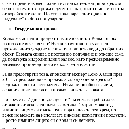
С
амо преди няколко години истинска тенденция за красота
беше системата за грижа в десет стъпки, която стана известна
от корейските жени. Но сега така нареченото „кожно
гладуване“ набира популярност.
Твърде много грижи
Колко козметични продукти имате в банята? Колко от тях
използвате всяка вечер? Някои козметолози смятат, че
прекомерното усърдие в грижата за лицето води до обратния
ефект. Дермата свиква с постоянно попълване и отказва сама
да поддържа хидролипидния баланс, като преждевременно
намалява производството на колаген и еластин.
За да предотврати това, японският експерт Коко Хаяши през
2011 г. предложи да се провежда „гладуване за красота“
веднъж на всеки шест месеца. Няма нищо общо с диета;
ограниченията ще засегнат само грижата за кожата.
По време на 7-дневно „гладуване“ на кожата трябва да се
откажете от декоративната козметика. Сутрин можете да
измиете лицето си с мека пяна и да нанесете лек крем, но
вечер не можете да използвате никакви козметични продукти.
Просто измийте лицето си с вода и си легнете.