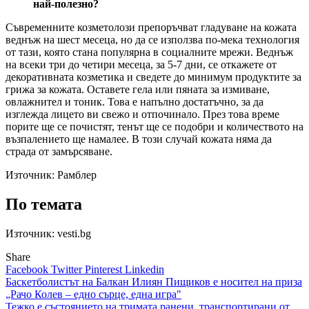
най-полезно?
Съвременните козметолози препоръчват гладуване на кожата
веднъж на шест месеца, но да се използва по-мека технология
от тази, която стана популярна в социалните мрежи. Веднъж
на всеки три до четири месеца, за 5-7 дни, се откажете от
декоративната козметика и сведете до минимум продуктите за
грижа за кожата. Оставете гела или пяната за измиване,
овлажнител и тоник. Това е напълно достатъчно, за да
изглежда лицето ви свежо и отпочинало. През това време
порите ще се почистят, тенът ще се подобри и количеството на
възпалението ще намалее. В този случай кожата няма да
страда от замърсяване.
Източник:
Рамблер
По темата
Източник: vesti.bg
Share
Facebook
Twitter
Pinterest
Linkedin
Навигация
Баскетболистът на Балкан Илиян Пищиков е носител на приза
„Рачо Колев – едно сърце, една игра"
Тежко е състоянието на тримата ранени, транспортирани от