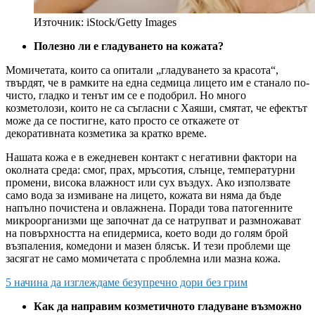
Източник: iStock/Getty Images
Полезно ли е гладуването на кожата?
Момичетата, които са опитали „гладуването за красота“,
твърдят, че в рамките на една седмица лицето им е станало по-
чисто, гладко и тенът им се е подобрил. Но много
козметолози, които не са съгласни с Хаяши, смятат, че ефектът
може да се постигне, като просто се откажете от
декоративната козметика за кратко време.
Нашата кожа е в ежедневен контакт с негативни фактори на
околната среда: смог, прах, мръсотия, слънце, температурни
промени, висока влажност или сух въздух. Ако използвате
само вода за измиване на лицето, кожата ви няма да бъде
напълно почистена и овлажнена. Поради това патогенните
микроорганизми ще започнат да се натрупват и размножават
на повърхността на епидермиса, което води до голям брой
възпаления, комедони и мазен блясък. И тези проблеми ще
засягат не само момичетата с проблемна или мазна кожа.
5 начина да изглеждаме безупречно дори без грим
Как да направим козметичното гладуване възможно