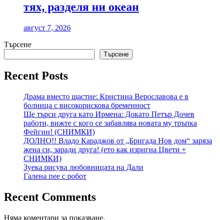
тях, разделя ни океан
август 7, 2026
Търсене
Търсене
Recent Posts
Драма вместо щастие: Кристина Верославова е в
болница с високорискова бременност
Ще търси друга като Ирмена: Докато Петър Дочев
работи, вижте с кого се забавлява новата му тръпка
Фейгин! (СНИМКИ)
ДОЛНО!! Владо Караджов от „Бригада Нов дом“ заряза
жена си, заради друга! (ето как изригна Цвети +
СНИМКИ)
Зуека рисува любовницата на Дали
Галена пее с робот
Recent Comments
Няма коментари за показване.