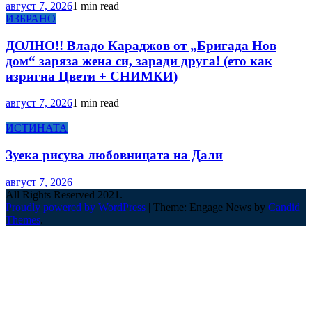
август 7, 2026
1 min read
ИЗБРАНО
ДОЛНО!! Владо Караджов от „Бригада Нов
дом“ заряза жена си, заради друга! (ето как
изригна Цвети + СНИМКИ)
август 7, 2026
1 min read
ИСТИНАТА
Зуека рисува любовницата на Дали
август 7, 2026
All Rights Reserved 2021.
Proudly powered by WordPress
|
Theme: Engage News by
Candid
Themes
.