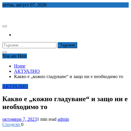
Skip
петък, август 07, 2026
to
СЕДЕМ БГ
content
Търсене
за:
You are Here
Home
АКТУАЛНО
Какво е „кожно гладуване“ и защо ни е необходимо то
АКТУАЛНО
Какво е „кожно гладуване“ и защо ни е
необходимо то
октомври 7, 2023
1 min read
admin
Сподели
0