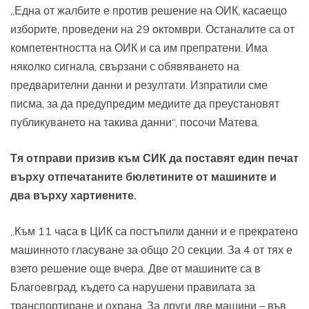
„Една от жалбите е против решение на ОИК, касаещо
изборите, проведени на 29 октомври. Останалите са от
компетентността на ОИК и са им препратени. Има
няколко сигнала, свързани с обявяването на
предварителни данни и резултати. Изпратили сме
писма, за да предупредим медиите да преустановят
публикуването на такива данни“, посочи Матева.
Тя отправи призив към СИК да поставят един печат
върху отпечатаните бюлетините от машините и
два върху хартиените.
„Към 11 часа в ЦИК са постъпили данни и е прекратено
машинното гласуване за общо 20 секции. За 4 от тях е
взето решение още вчера. Две от машините са в
Благоевград, където са нарушени правилата за
транспортиране и охрана. За други две машини – във