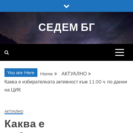
Skip
to
content
СЕДЕМ БГ
You are Here
Home
АКТУАЛНО
Каква е избирателната активност към 11.00 ч. по данни
на ЦИК
АКТУАЛНО
Каква е