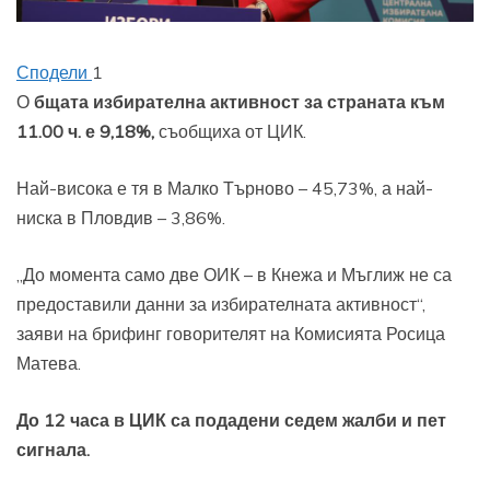
Сподели
1
О
бщата избирателна активност за страната към
11.00 ч. е 9,18%,
съобщиха от ЦИК.
Най-висока е тя в Малко Търново – 45,73%, а най-
ниска в Пловдив – 3,86%.
„До момента само две ОИК – в Кнежа и Мъглиж не са
предоставили данни за избирателната активност“,
заяви на брифинг говорителят на Комисията Росица
Матева.
До 12 часа в ЦИК са подадени седем жалби и пет
сигнала.