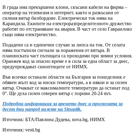
В града има прекършени клони, скъсани кабели на фирма –
оператор на телевизия и интернет, както и разкъсани от
силния вятър билбордове. Електрически ток няма на
Карандила. Екипите на електроразпределителното дружество
работят по отстраняване на авария. В част от село Гавраилово
също няма електричество.
Подадени са и единични случаи за липса на ток. От селата
няма постъпили сигнали за поражения от вятъра. В
планинската част пътищата са проходими при зимни условия.
Оранжев код за опасно време е в сила за една област за днес,
предупреждават синоптиците от НИМХ.
Във всички останали области на България за понеделник е
обявен жълт код за ниски температури, а в някои и за силен
вятър. Очакват се максималните температури да останат под
0°. Ще духа силен северен вятър с пориви 20-24 m/s.
Подробна информация за времето днес и прогнозата за
десет дни напред вижте на Sinoptik.
Източник:
БТА/Павлина Дудева, nova.bg, НИМХ
Източник: vesti.bg