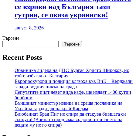
се взриви над България тази
сутрин, се оказа украински!
август 8, 2026
Търсене
Търсене
Recent Posts
Обвиниха лидера на ДПС-Бургас Христо Широков, но
той е избягал от България
Европрокурори и полиция влязоха във ВиК – Кърджали
заради водния цикъл на града
Депутатите пият девет вида кафе, ще изядат 1400 кутии
бонбони
Външният министър извика на среща посланика на
Украйна заради дрона край Кардам
Влюбеният Брад Пит не спира да атакува бившата си
съпруга! (Войната продължава, дори отричането на
децата му не го спира)