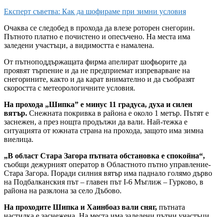
Експерт съветва: Как да шофираме при зимни условия
Очаква се следобед в прохода да влезе роторен снегорин.
Пътното платно е почистено и опесъчено. На места има
заледени участъци, а видимостта е намалена.
От пътноподдържащата фирма апелират шофьорите да
проявят търпение и да не предприемат изпреварване на
снегорините, както и да карат внимателно и да съобразят
скоростта с метеорологичните условия.
На прохода „Шипка” е минус 11 градуса, духа и силен
вятър.
Снежната покривка в района е около 1 метър. Пътят е
заснежен, а през нощта продължи да вали. Най-тежка е
ситуацията от южната страна на прохода, защото има зимна
виелица.
„В област Стара Загора пътната обстановка e спокойна“,
съобщи дежурният оператор в Областното пътно управление-
Стара Загора. Поради силния вятър има паднало голямо дърво
на Подбалканския път – главен път I-6 Мъглиж – Гурково, в
района на разклона за село Дъбово.
На проходите Шипка и Хаинбоаз вали сняг,
пътната
настилка е заснежена. На места има заледени пътни участъци,