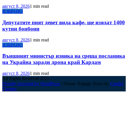
август 8, 2026
1 min read
ИЗБРАНО
Депутатите пият девет вида кафе, ще изядат 1400
кутии бонбони
август 8, 2026
1 min read
ИЗБРАНО
Външният министър извика на среща посланика
на Украйна заради дрона край Кардам
август 8, 2026
1 min read
All Rights Reserved 2021.
Proudly powered by WordPress
|
Theme: Engage News by
Candid
Themes
.