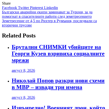
Share
Facebook
Twitter
Pinterest
Linkedin
Навигация
Български аварийни екипи заминават за Турция, за да
помогнат в спасителните работи след земетресението
Земетресение от 4,5 по Рихтер в Румъния, последвали са
вторични трусове
Related Posts
Брутални СНИМКИ убийците на
Георги Кузев взривиха социалните
мрежи
август 8, 2026
Николай Попов разкри нови схеми
в МВР – извади три имена
август 8, 2026
Извънредно! Военният дрон, който