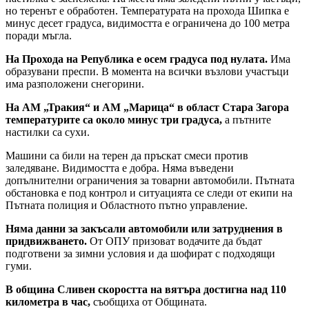
но теренът е обработен. Температурата на прохода Шипка е
минус десет градуса, видимостта е ограничена до 100 метра
поради мъгла.
На Прохода на Република е осем градуса под нулата.
Има
образувани преспи. В момента на всички възлови участъци
има разположени снегорини.
На АМ „Тракия“ и АМ „Марица“ в област Стара Загора
температурите са около минус три градуса,
а пътните
настилки са сухи.
Машини са били на терен да пръскат смеси против
заледяване. Видимостта е добра. Няма въведени
допълнителни ограничения за товарни автомобили. Пътната
обстановка е под контрол и ситуацията се следи от екипи на
Пътната полиция и Областното пътно управление.
Няма данни за закъсали автомобили или затруднения в
придвижването.
От ОПУ призоват водачите да бъдат
подготвени за зимни условия и да шофират с подходящи
гуми.
В община Сливен скоростта на вятъра достигна над 110
километра в час,
съобщиха от Общината.