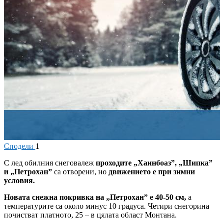
Сподели
1
С
лед обилния снеговалеж
проходите „Хаинбоаз”, „Шипка”
и „Петрохан”
са отворени, но
движението е при зимни
условия.
Новата снежна покривка на „Петрохан” е 40-50 см,
а
температурите са около минус 10 градуса. Четири снегорина
почистват платното, 25 – в цялата област Монтана.