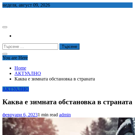
Skip
неделя, август 09, 2026
to
СЕДЕМ БГ
content
Търсене
за:
You are Here
Home
АКТУАЛНО
Каква е зимната обстановка в страната
АКТУАЛНО
Каква е зимната обстановка в страната
февруари 6, 2023
1 min read
admin