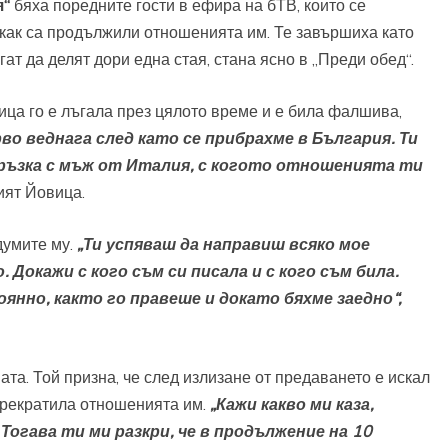
я“
бяха поредните гости в ефира на бТВ, които се
 как са продължили отношенията им. Те завършиха като
ат да делят дори една стая, стана ясно в „Преди обед“.
ца го е лъгала през цялото време и е била фалшива,
рво веднага след като се прибрахме в България. Ти
 връзка с мъж от Италия, с когото отношенията ти
ият Йовица.
думите му.
„Ти успяваш да направиш всяко мое
 Докажи с кого съм си писала и с кого съм била.
нно, както го правеше и докато бяхме заедно“,
та. Той призна, че след излизане от предаването е искал
 прекратила отношенията им.
„Кажи какво ми каза,
 Тогава ти ми разкри, че в продължение на 10