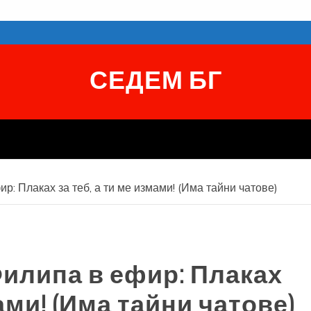
СЕДЕМ БГ
: Плаках за теб, а ти ме измами! (Има тайни чатове)
илипа в ефир: Плаках
мами! (Има тайни чатове)