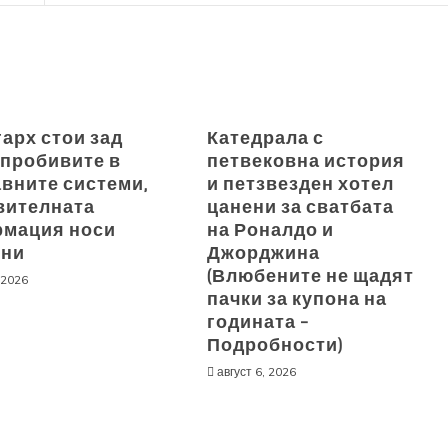
гарх стои зад
Катедрала с
 пробивите в
петвековна история
вните системи,
и петзвезден хотел
вителната
цанени за сватбата
мация носи
на Роналдо и
они
Джорджина
(Влюбените не щадят
 2026
пачки за купона на
годината –
Подробности)
август 6, 2026