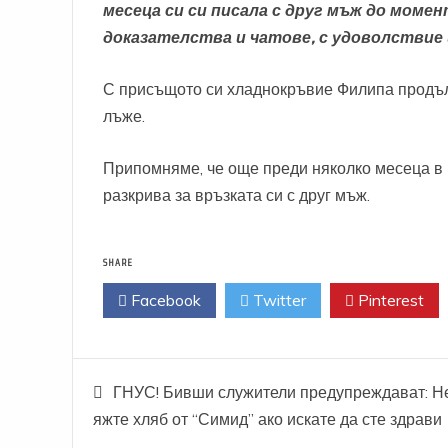
месеца си си писала с друг мъж до моме
доказателства и чатове, с удоволствие 
С присъщото си хладнокръвие Филипа продъл
лъже.
Припомняме, че още преди няколко месеца в п
разкрива за връзката си с друг мъж.
SHARE
Facebook
Twitter
Pinterest
Навигация
ГНУС! Бивши служители предупреждават: Н
яжте хляб от “Симид” ако искате да сте здрави