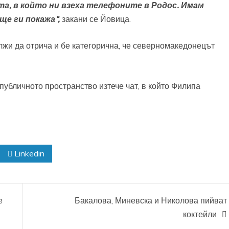
нта, в който ни взеха телефоните в Родос. Имам
ще ги покажа“,
закани се Йовица.
жи да отрича и бе категорична, че северномакедонецът
убличното пространство изтече чат, в който Филипа
Linkedin
е
Бакалова, Миневска и Николова пийват
коктейли