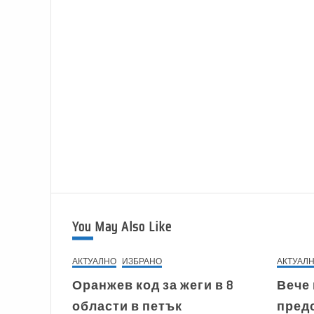
You May Also Like
АКТУАЛНО
ИЗБРАНО
АКТУАЛ
Оранжев код за жеги в 8
Вече 
области в петък
пред