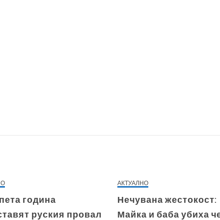
НО
АКТУАЛНО
пета година
Нечувана жестокост:
ставят руския провал
Майка и баба убиха ч