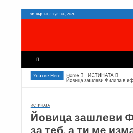
Skip
четвъртък, август 06, 2026
to
content
Home
ИСТИНАТА
You are Here
Йовица зашлеви Филипа в ефир
ИСТИНАТА
Йовица зашлеви Ф
за теб, а ти ме из