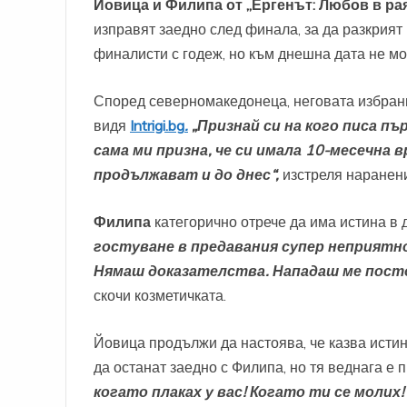
Йовица и Филипа от „Ергенът: Любов в ра
изправят заедно след финала, за да разкрият
финалисти с годеж, но към днешна дата не мог
Според северномакедонеца, неговата избрани
видя
Intrigi.bg
.
„Признай си на кого писа пъ
сама ми призна, че си имала 10-месечна
продължават и до днес“,
изстреля наранен
Филипа
категорично отрече да има истина в 
гостуване в предавания супер неприятно.
Нямаш доказателства. Нападаш ме постоя
скочи козметичката.
Йовица продължи да настоява, че казва истина
да останат заедно с Филипа, но тя веднага е
когато плаках у вас! Когато ти се молих!