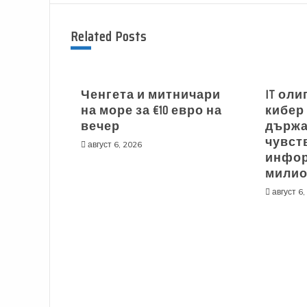
Related Posts
Ченгета и митничари
IT оли
на море за €10 евро на
кибер
вечер
държа
чувст
август 6, 2026
инфор
мили
август 6,